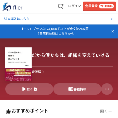
ログイン
会員登録
7日間無料
法人導入はこちら
ゴールドプランなら4,000冊以上が全文読み放題！
7日無料体験は
こちらから
だから僕たちは、組織を変えていける
斉藤徹
聴く
書籍情報
おすすめポイント
開く