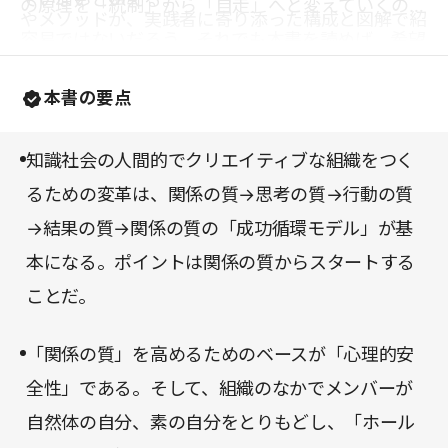
の原理を「統制」から「自走」へと変えていくのは
やメソッドが、実践者に寄り添った構成と図解で紹
容易ではないだろう。それでも本書を読めば、希望
介されていく。そこには、志ある人にひとつでも多
を見出し、理想の組織・チームづくりへの一歩を踏
くの武器を与えたいという著者の熱量が感じられ
本書の要点
み出せるはずだ。
る。
知識社会の人間的でクリエイティブな組織をつく
るための変革は、関係の質→思考の質→行動の質
→結果の質→関係の質の「成功循環モデル」が基
本になる。ポイントは関係の質からスタートする
ことだ。
「関係の質」を高めるためのベースが「心理的安
全性」である。そして、組織のなかでメンバーが
自然体の自分、素の自分をとりもどし、「ホール