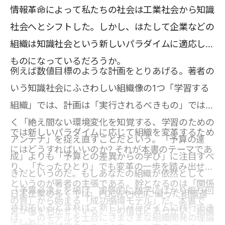
情報革命によって私たちの社会は工業社会から知識
社会へとシフトした。しかし、はたして企業などの
組織は知識社会という新しいパラダイムに適応した
ものになっているだろうか。
例えば数値目標のような計画をとりあげる。著者の
いう知識社会にふさわしい組織像の1つ「学習する
組織」では、計画は「実行されるべきもの」ではな
く「絶え間ない環境変化を知覚する、学習のための
では新しいパラダイムに応じて組織を変革するため
アンテナ」を捉え直すことだという。「予算の達
にはどうすればいいのか? それが本書のテーマであ
成」よりも「予算との差異からの学び」に注目すべ
り、「たったひとり」でも変革の一歩を踏み出せる
きだというのだ。もしあなたの組織が依然として
というのが著者の主張である。幹となるのは「関係
「予算必達」を掲げ、実質的に数字にばかり振り回
日本企業の多くでは、PDCAやKPIに偏った組織運
の質」から始まる「成功循環モデル」だ。本書で
されているとすれば、新しいパラダイムに移行でき
営が幅を利かせている。この慣性にあらがい、組織
は、このモデルを土台にさまざまな組織開発の理論
ていないといえる。