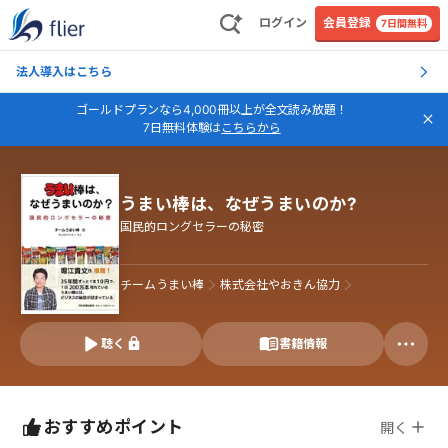
ログイン
会員登録
7日間無料
法人導入はこちら
ゴールドプランなら4,000冊以上が全文読み放題！
7日無料体験は
こちらから
うまい棒は、なぜうまいのか?
国民的ロングセラーの秘密
チームうまい棒
株式会社やおきん協力
聴く
書籍情報
おすすめポイント
開く