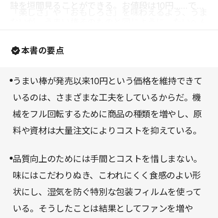
訣を垣間見ることができる。お値段は10円……では
「楽しさ」や「おもしろさ」を味わえるよう、うま
ないが、うまい棒そのものと同じように、たいへん
い棒のパッケージの絵柄は、手間とコストをかける
お得でおいしい1冊なのである。
ことになっても工夫を続けているという。そうした
本書の要点
精神が、本書の隅々にまであふれているように感じ
られた。
うまい棒が発売以来10円という価格を維持できて
いるのは、さまざまな工夫をしているからだ。機
械をフル回転するために商品の種類を増やし、原
料や資材は大量注文によりコストを抑えている。
品質向上のためには手間とコストを惜しまない。
味にはこだわりぬき、こわれにくく食感のよい形
状にし、湿気を防ぐ特別な包装フィルムを使って
いる。そうしたことは結果としてファンを増や