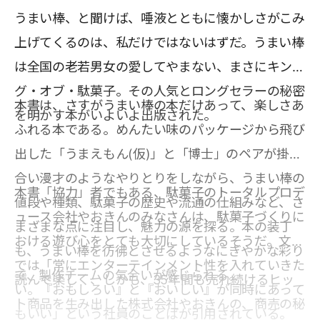
うまい棒、と聞けば、唾液とともに懐かしさがこみ
上げてくるのは、私だけではないはずだ。うまい棒
は全国の老若男女の愛してやまない、まさにキン
グ・オブ・駄菓子。その人気とロングセラーの秘密
本書は、さすがうまい棒の本だけあって、楽しさあ
を明かす本がいよいよ出版された。
ふれる本である。めんたい味のパッケージから飛び
出した「うまえもん(仮)」と「博士」のペアが掛け
合い漫才のようなやりとりをしながら、うまい棒の
本書「協力」者でもある、駄菓子のトータルプロデ
値段や種類、駄菓子の歴史や流通の仕組みなど、さ
ュース会社やおきんのみなさんは、駄菓子づくりに
まざまな点に注目し、魅力の源を探る。本の装丁
おける遊び心をとても大切にしているそうだ。文中
も、うまい棒を彷彿とさせるようなにぎやかな彩り
では「常にエンターテインメント性を入れていきた
で、製作チームの気合いが感じられる。
読んで楽しく、しかも、35年間も売れ続けるヒッ
い。『おもしろい』と『おいしい』が同時にあって
ト商品を生み出した株式会社やおきんの、商売の秘
もいい」という社員のことばが引用されている。