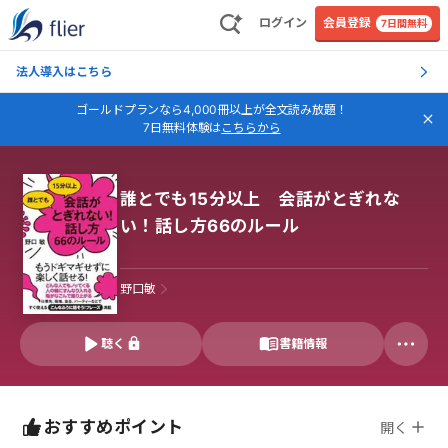
ログイン
会員登録
7日間無料
法人導入はこちら
ゴールドプランなら4,000冊以上が全文読み放題！
7日無料体験は
こちらから
誰とでも15分以上 会話がとぎれな
い！話し方66のルール
野口敏
聴く
書籍情報
おすすめポイント
開く