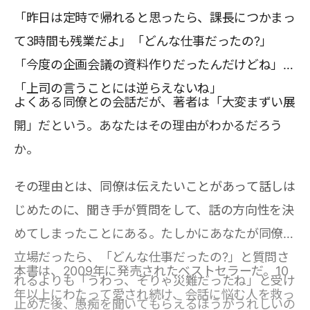
「昨日は定時で帰れると思ったら、課長につかまっ
て3時間も残業だよ」「どんな仕事だったの?」
「今度の企画会議の資料作りだったんだけどね」
「上司の言うことには逆らえないね」
よくある同僚との会話だが、著者は「大変まずい展
開」だという。あなたはその理由がわかるだろう
か。
その理由とは、同僚は伝えたいことがあって話しは
じめたのに、聞き手が質問をして、話の方向性を決
めてしまったことにある。たしかにあなたが同僚の
立場だったら、「どんな仕事だったの?」と質問さ
本書は、2009年に発売されたベストセラーだ。10
れるよりも「うわっ、そりゃ災難だったね」と受け
年以上にわたって愛され続け、会話に悩む人を救っ
止めた後、愚痴を聞いてもらえるほうがうれしいの