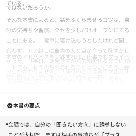
ている。
ではないだろうか。
そんな本書によると、話をふくらませるコツは、自
分の気持ちや習慣、クセを少しだけオープンにする
ことにある。「電車に駆け込もうとしたけれど間に
合わず、ドア越しに車内の人と目が合って恥ずかし
本書のアドバイスを実践すれば、仕事でもプライベ
かった」「平日、朝起きてから玄関を出るまでに10
ートでも、もう沈黙を恐れることはないだろう。会
分しかかかりません」「旅行のときは電車が出発す
話に困る前に手に取りたい、頼れる一冊である。
る30分前に駅につくタイプです」などと、ほんの
少し自己開示してみるのだ。すると自然と会話が広
がり、お互いのことを知り合えるだけでなく、好感
本書の要点
をもってもらえるそうだ。
会話では、自分の「聞きたい方向」に誘導しない
ことが大切だ。まずは相手の気持ちが「プラス」