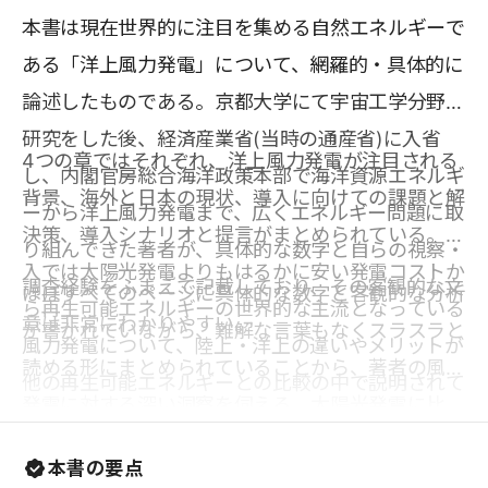
本書は現在世界的に注目を集める自然エネルギーで
ある「洋上風力発電」について、網羅的・具体的に
論述したものである。京都大学にて宇宙工学分野で
研究をした後、経済産業省(当時の通産省)に入省
4つの章ではそれぞれ、洋上風力発電が注目される
し、内閣官房総合海洋政策本部で海洋資源エネルギ
背景、海外と日本の現状、導入に向けての課題と解
ーから洋上風力発電まで、広くエネルギー問題に取
決策、導入シナリオと提言がまとめられている。導
り組んできた著者が、具体的な数字と自らの視察・
入では太陽光発電よりもはるかに安い発電コストか
調査経験をふまえて記載しており、その客観的な文
ほぼすべてのページに具体的な数字と客観的な分析
ら再生可能エネルギーの世界的な主流となっている
章は非常にわかりやすい。
が書かれていながら、難解な言葉もなくスラスラと
風力発電について、陸上・洋上の違いやメリットが
読める形にまとめられていることから、著者の風力
他の再生可能エネルギーとの比較の中で説明されて
発電に対する深い洞察を伺える。太陽光発電に比
いることで、読み手の興味を引く。そこから海外の
べ、風力発電の認知度が低い日本において、再生可
成功事例や失敗事例、日本で普及していない理由な
本書の要点
能エネルギーに興味を持つ人すべてに読んでもらい