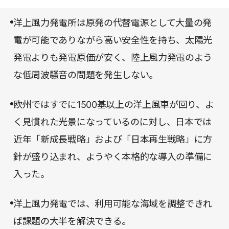
ど、こちらが知りたいと思うことが次々と紹介され
たいと思う一冊だ。
ていく。そして最後には、地域住民との対話も含め
洋上風力発電所は原発の代替電源として大量の発
た導入に必要なアプローチについてまとめられてい
電が可能でありながら高い安全性を持ち、太陽光
る。
発電よりも発電原価が安く、陸上風力発電のよう
な低周波騒音の問題を発生しない。
欧州ではすでに1500基以上の洋上風車が回り、よ
く見慣れた光景になっているのに対し、日本では
近年「新成長戦略」および「日本再生戦略」に方
針が盛り込まれ、ようやく本格的な導入の準備に
入った。
洋上風力発電では、利用可能な海域を調整できれ
ば課題の大半を解決できる。