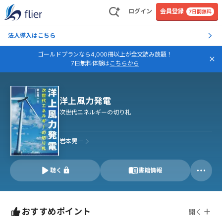
ログイン
会員登録
7日間無料
法人導入はこちら
ゴールドプランなら4,000冊以上が全文読み放題！
7日無料体験は
こちらから
洋上風力発電
次世代エネルギーの切り札
岩本晃一
聴く
書籍情報
おすすめポイント
開く