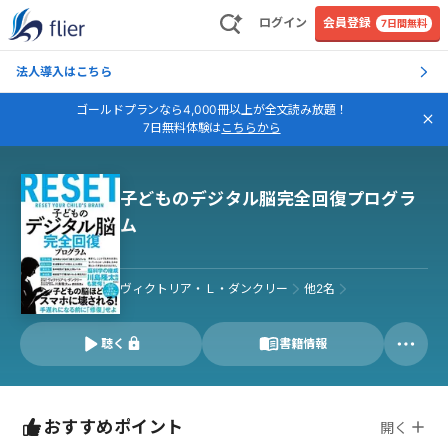
ログイン
会員登録
7日間無料
法人導入はこちら
ゴールドプランなら4,000冊以上が全文読み放題！
7日無料体験は
こちらから
子どものデジタル脳完全回復プログラ
ム
ヴィクトリア・Ｌ・ダンクリー
他
2
名
聴く
書籍情報
おすすめポイント
開く