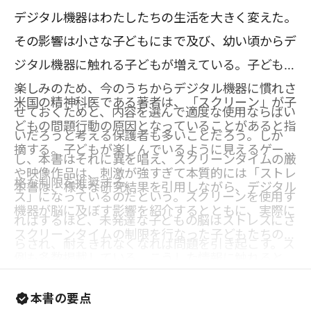
デジタル機器はわたしたちの生活を大きく変えた。
その影響は小さな子どもにまで及び、幼い頃からデ
ジタル機器に触れる子どもが増えている。子どもの
楽しみのため、今のうちからデジタル機器に慣れさ
米国の精神科医である著者は、「スクリーン」が子
せておくためと、内容を選んで適度な使用ならばい
どもの問題行動の原因となっていることがあると指
いだろうと考える保護者も多いことだろう。しか
摘する。子どもが楽しんでいるように見えるゲーム
し、本書はそれに異を唱え、スクリーンタイムの厳
や映像作品は、刺激が強すぎて本質的には「ストレ
格な制限を推奨する。
本書は、様々な研究結果を引用しながら、デジタル
ス」になっているのだという。スクリーンを使用す
機器が脳に及ぼす影響を紹介するとともに、実際に
ればするほど、未発達な子どもの脳はストレスにさ
スクリーンタイムの制限を行なった子どもたちの事
らされ、耐えきれなくなれば問題を引き起こす。ス
例も多数掲載している。こうした情報に触れると、
ティーブ・ジョブズのようなハイテク企業の幹部の
子どもだけでなく、大人も、デジタル機器との向き
多くは、自分の子どもがデジタル機器に触れること
本書の要点
合い方を考え直さざるを得なくなるだろう。「自分