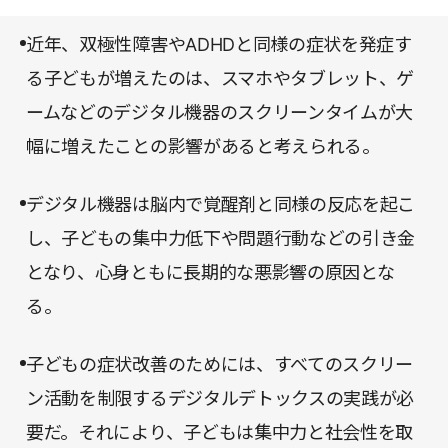
を制限する教育を施すという。それは、デジタル機
は適度に使えている」と思っている人にこそ、本書
器が子どもに与える悪影響を危惧し、ローテクな教
近年、双極性障害やADHDと同様の症状を発症す
を読んでみていただきたい。
育が集中力や人間関係を構築する能力、創造力を育
る子どもが増えたのは、スマホやタブレット、ゲ
むと知っているからだ。
ームなどのデジタル機器のスクリーンタイムが大
幅に増えたことの影響があると考えられる。
デジタル機器は脳内で覚醒剤と同様の反応を起こ
し、子どもの集中力低下や問題行動などの引き金
となり、心身ともに長期的な悪影響の原因とな
る。
子どもの症状改善のためには、すべてのスクリー
ン活動を制限するデジタルデトックスの実践が必
要だ。それにより、子どもは集中力と社会性を取