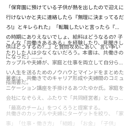
「保育園に預けている子供が熱を出したので迎えに
行けないかと夫に連絡したら『無理に決まってるだ
ろ!』とキレられた」「転職したいと言ったら『こ
の時期にありえないでしょ、給料はどうなるの? 子
こんな「共働きあるある」を経験したり、見聞きし
供はどうするの?…』と質問攻めにあい、言い争い
たりした人は少なくないだろう。本書は、共働きの
になった」……。
カップルや夫婦が、家庭と仕事を両立して自分らし
い人生を送るためのノウハウとマインドをまとめた
著者は、共働きでのキャリア形成や夫婦間のコミュ
指南書だ。
ニケーション講座を手掛けるあつたゆか氏。家庭を
会社になぞらえ、ふたりで「共同経営者」となって
「最高のチーム」をつくろうと提案する。
共働きのカップルや夫婦にターゲットを絞り、「家
事」「仕事・働き方」「結婚」「お金」「子供」