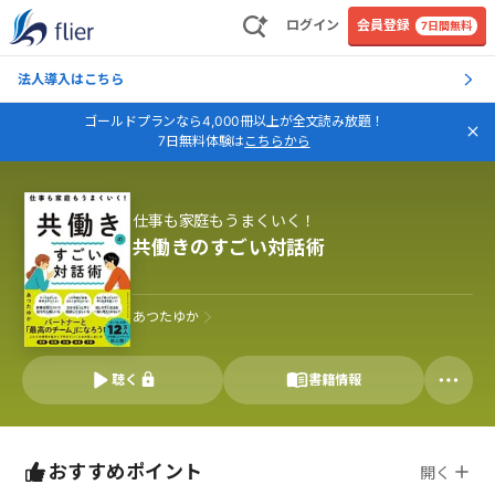
ログイン
会員登録
7日間無料
法人導入はこちら
ゴールドプランなら4,000冊以上が全文読み放題！
7日無料体験は
こちらから
仕事も家庭もうまくいく！
共働きのすごい対話術
あつたゆか
聴く
書籍情報
おすすめポイント
開く