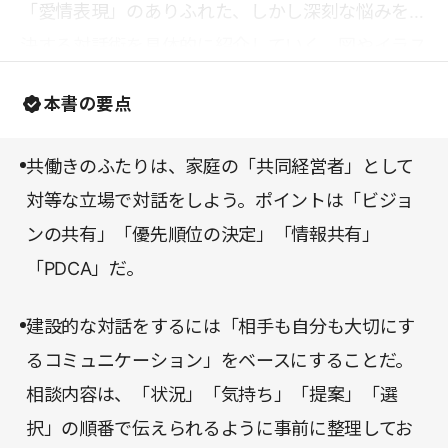
「愛情表現」のありふれた、しかし深刻な悩みを解
決する対話術を具体的に紹介していく。図やイラス
トが豊富で、項目ごとにポイントがまとめられてい
本書の要点
てわかりやすい。家庭と仕事を両立させるための極
意が詰まった、共働きの人にとっては得るところの
共働きのふたりは、家庭の「共同経営者」として
大きい一冊だ。共働きでなくとも、夫婦間、パート
対等な立場で対話をしよう。ポイントは「ビジョ
ナー間の関係を見直すきっかけを与えてくれるだろ
ンの共有」「優先順位の決定」「情報共有」
う。
「PDCA」だ。
建設的な対話をするには「相手も自分も大切にす
るコミュニケーション」をベースにすることだ。
相談内容は、「状況」「気持ち」「提案」「選
択」の順番で伝えられるように事前に整理してお