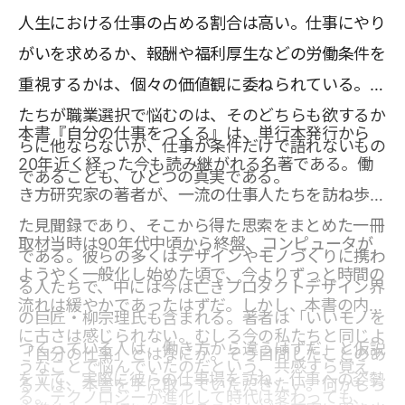
人生における仕事の占める割合は高い。仕事にやり
がいを求めるか、報酬や福利厚生などの労働条件を
重視するかは、個々の価値観に委ねられている。私
たちが職業選択で悩むのは、そのどちらも欲するか
本書『自分の仕事をつくる』は、単行本発行から
らに他ならないが、仕事が条件だけで語れないもの
20年近く経った今も読み継がれる名著である。働
であることも、ひとつの真実である。
き方研究家の著者が、一流の仕事人たちを訪ね歩い
た見聞録であり、そこから得た思索をまとめた一冊
取材当時は90年代中頃から終盤、コンピュータが
である。彼らの多くはデザインやモノづくりに携わ
ようやく一般化し始めた頃で、今よりずっと時間の
る人たちで、中には今は亡きプロダクトデザイン界
流れは緩やかであったはずだ。しかし、本書の内容
の巨匠・柳宗理氏も含まれる。著者は「いいモノを
に古さは感じられない。むしろ今の私たちと同じよ
つくっている人は、働き方から違うはずだ」と仮説
「自分の仕事」とはなにか。そう自問したことのあ
うなことで悩んでいたのだという、共感すら覚え
を立て、実際に彼らの仕事場を訪ね、仕事への姿勢
る人は、本書を手に取っていただきたい。何かしら
る。テクノロジーが進化して時代は変わっても、