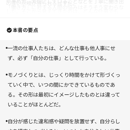
や進め方、大切にしていることなどを丁寧に聞き出
の深い示唆が得られるはずだ。
「働き方」に対する人間の悩みはそうそう変わらな
した。そこから見えてきたのは、どんな仕事でも
いのかもしれない。
「自分の仕事」として遂行する、彼らの真摯な「働
本書の要点
き方」である。
一流の仕事人たちは、どんな仕事も他人事にせ
ず、必ず「自分の仕事」として行っている。
モノづくりとは、じっくり時間をかけて形づくっ
ていく中で、いつの間にかできているものであ
る。その形は最初にイメージしたものとは違って
いることがほとんどだ。
自分が感じた違和感や疑問を放置せず、自分らし