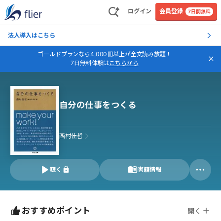
ログイン
会員登録
7日間無料
法人導入はこちら
ゴールドプランなら4,000冊以上が全文読み放題！
7日無料体験は
こちらから
自分の仕事をつくる
西村佳哲
聴く
書籍情報
おすすめポイント
開く