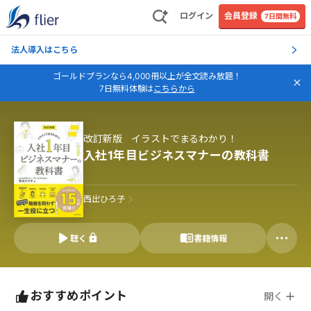
ログイン
会員登録
7日間無料
法人導入はこちら
ゴールドプランなら4,000冊以上が全文読み放題！
7日無料体験は
こちらから
改訂新版 イラストでまるわかり！
入社1年目ビジネスマナーの教科書
西出ひろ子
聴く
書籍情報
おすすめポイント
開く