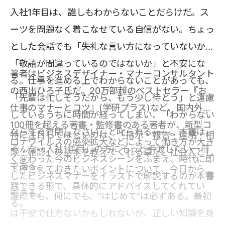
入社1年目は、誰しもわからないことだらけだ。ス
ーツを問題なく着こなせている自信がない。ちょっ
とした会話でも「失礼な言い方になっていないか」
「敬語が間違っているのではないか」と不安にな
著者はビジネスデザイナー・マナーコンサルタント
る。仕事を進める上でわからないことがあっても、
の西出ひろ子氏だ。20万部超のベストセラー『お
「先輩は忙しそうだから、もう少し待とう」と遠慮
仕事のマナーとコツ』(学研プラス)など、国内外で
しているうちに時間が経ってしまい、「わからない
100冊を超える著書・監修書のある著者が、新型コ
ならすぐ質問しなさい」と叱られる――。本書は、
特に注目してほしいのは、「指示・報告・連絡・相
ロナウイルスの感染拡大などによって働き方が大き
そんな「入社1年目」の方にそっと手渡したい一冊
談・確認」の基本を教えてくれる章だ。社会人とし
く変わった今のビジネスシーンをふまえ、時代に即
である。
て押さえておきたいポイントについて、今日から実
したビジネスマナーをイラストで解説するのが本書
践できる形で、具体的にアドバイスしてくれてい
である。
誰にでも、何にでも、“はじめて”は必ずある。最初
る。
は不安で仕方ないかもしれないが、正しい知識を身