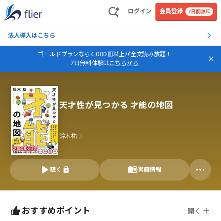
ログイン
会員登録
7日間無料
法人導入はこちら
ゴールドプランなら4,000冊以上が全文読み放題！
7日無料体験は
こちらから
天才性が見つかる 才能の地図
鈴木祐
聴く
書籍情報
おすすめポイント
開く