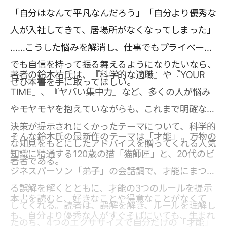
「自分はなんて平凡なんだろう」「自分より優秀な
人が入社してきて、居場所がなくなってしまった」
……こうした悩みを解消し、仕事でもプライベート
でも自信を持って振る舞えるようになりたいなら、
著者の鈴木祐氏は、『科学的な適職』や『YOUR
ぜひ本書を手に取ってほしい。
TIME』、『ヤバい集中力』など、多くの人が悩み
やモヤモヤを抱えていながらも、これまで明確な解
決策が提示されにくかったテーマについて、科学的
そんな鈴木氏の最新作のテーマは「才能」。万物の
な知見をもとにしたアドバイスを贈ってくれる人気
知識に精通する120歳の猫「猫師匠」と、20代のビ
著者である。
ジネスパーソン「弟子」の会話調で、才能にまつわ
る誤解を解くとともに、才能の3つのルールを提示
本書を読むと、好きなことや得意なことがなくて
してくれる。読者は、誤解を解き、ルールを理解し
も、自分より優秀な人がすぐそばにいても、生まれ
たのち、4つのエクササイズで自分だけの「才能」