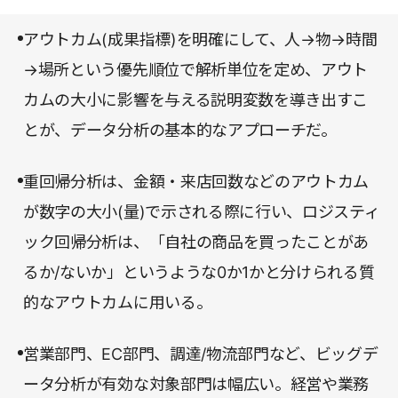
の最適化など、データの活用範囲は幅広い。企業を
アウトカム(成果指標)を明確にして、人→物→時間
支える多くのビジネスパーソンにとって、必須のス
→場所という優先順位で解析単位を定め、アウト
キルとなりつつあるデータ分析。本書を精読して、
カムの大小に影響を与える説明変数を導き出すこ
そのコンセプトを理解した上で、実際の経営課題の
とが、データ分析の基本的なアプローチだ。
解決に役立ててみてはいかがだろうか。
重回帰分析は、金額・来店回数などのアウトカム
が数字の大小(量)で示される際に行い、ロジスティ
ック回帰分析は、「自社の商品を買ったことがあ
るか/ないか」というような0か1かと分けられる質
的なアウトカムに用いる。
営業部門、EC部門、調達/物流部門など、ビッグデ
ータ分析が有効な対象部門は幅広い。経営や業務