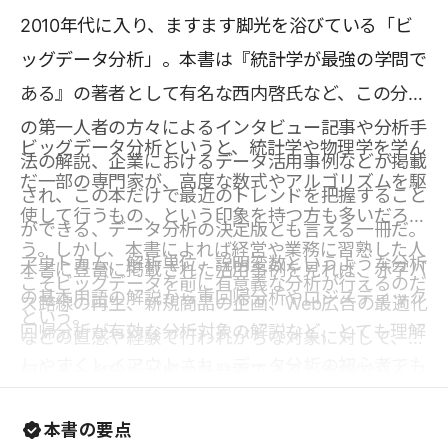
2010年代に入り、ますます脚光を浴びている「ビ
ッグデータ分析」。本書は『統計学が最強の学問で
ある』の著者として有名な西内啓氏など、この分野
の第一人者の方々によるインタビュー記事や分析手
ビッグデータ分析というと、統計学や物理学を学ん
法の解説、企業におけるデータ活用事例などが掲載
だ一部の専門家が、高度な数式やアルゴリズムを駆
され、この本だけで最近のトレンドを把握すること
使して行うもの、という印象を持つ方も多いだろ
ができる、データ分析の決定版とも言える一冊だ。
う。しかし、本書によれば経営や業務に習熟した人
アウトカム、解析単位、説明変数というような分析
本書に豊富に掲載された活用事例を見れば、赤字バ
こそビッグデータを前に有意義な分析が行えるのだ
の基本用語の解説から重回帰分析やロジスティック
ス路線の再生、新規商品の企画、Web広告の最適化
という。
回帰分析が有効な分析対象の解説など、とても理解
などの直感や経験で行われがちな対象に対して、如
しやすくレイアウトされ、データ分析の初心者でも
何にデータ分析が威力を発揮できるか実感できるこ
十分に理解できる内容となっている。
とだろう。経営戦略のような上流のテーマに加え、
本書の要点
マーケティングや在庫削減、日々のオペレーション