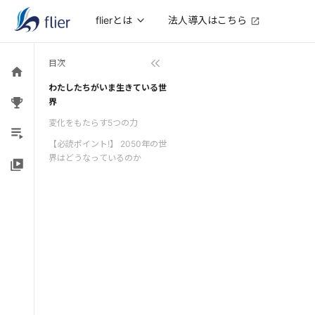
法人導入はこちら
flierとは
目次
わたしたちがいま生きている世
界
変化をもたらす5つの力
【必読ポイント!】 2050年の世
界はどうなっているのか