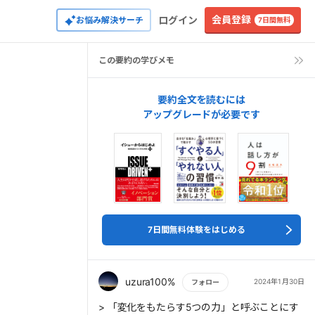
会員登録
ログイン
お悩み解決サーチ
7日間無料
この要約の学びメモ
要約全文を読むには
アップグレードが必要です
7日間無料体験をはじめる
uzura100%
2024年1月30日
フォロー
もっと読む
> 「変化をもたらす5つの力」と呼ぶことにす