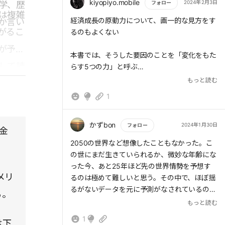
kiyopiyo.mobile
2024年2月3日
学、歴
フォロー
は複雑
もっと読む
経済成長の原動力について、画一的な見方をす
か言い
がるこ
るのもよくない
が予測
本書では、そうした要因のことを「変化をもた
して読
らす5つの力」と呼ぶ
5つの力とは、人口動態、資源と環境、貿易と
もっと読む
めて有
金融、テクノロジー、そして政治と統治
1
2050年の世界について次の10の展望
・世界人口の約3分の2が中間層と富裕層にな
かずbon
2024年1月30日
フォロー
金
る
もっと読む
2050の世界など想像したこともなかった。こ
・アメリカの先行きは明るい
の世にまだ生きていられるか、微妙な年齢にな
・アングロ圏が台頭する
った今、あと25年ほど先の世界情勢を予想す
・中国が攻撃から協調に転じる
メリ
るのは極めて難しいと思う。その中で、ほぼ揺
・EUは中核国と周辺国に分かれる
るがないデータを元に予測がなされているのだ
る。
・インド亜大陸の勢力が強まり、世界の未来を
と思う。日本は人口減少と高齢化に拍車がかか
もっと読む
形成する
るが、そのスピードは現状がこのまま継続する
・アフリカの重要性が高まり、若い人材の宝庫
1
は下
ことが前提である。東南海地震や東海や関東直