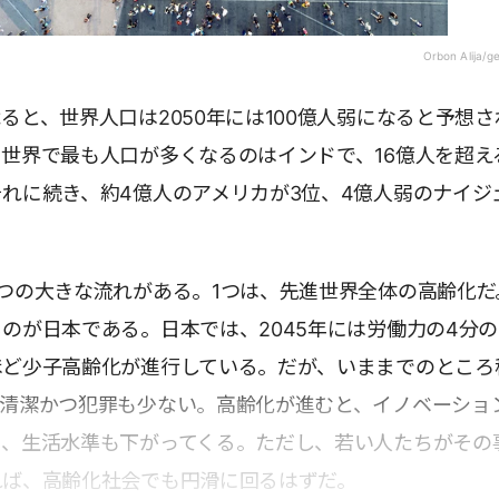
Orbon Alija/g
ると、世界人口は2050年には100億人弱になると予想さ
世界で最も人口が多くなるのはインドで、16億人を超える
れに続き、約4億人のアメリカが3位、4億人弱のナイジ
つの大きな流れがある。1つは、先進世界全体の高齢化だ
のが日本である。日本では、2045年には労働力の4分の1
ほど少子高齢化が進行している。だが、いままでのところ
、清潔かつ犯罪も少ない。高齢化が進むと、イノベーショ
り、生活水準も下がってくる。ただし、若い人たちがその
れば、高齢化社会でも円滑に回るはずだ。