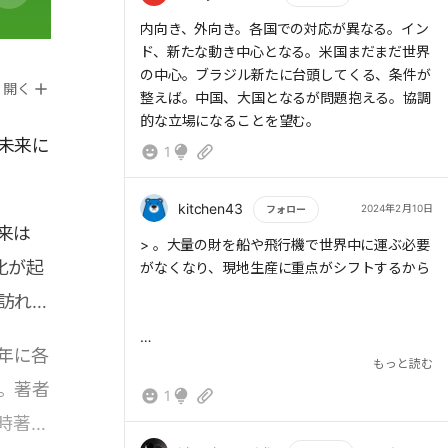
もっと読む
内向き、外向き。各国での対応が異なる。イン
ド、新たな動き中心となる。米国まだまだ世界
の中心。ブラジル新たに台頭してくる、条件が
開く
整えば。中国、大国となるが問題抱える。協調
的な立場になることを望む。
未来に
1
kitchen43
2024年2月10日
フォロー
来は
もっと読む
> 。大量の財を船や飛行機で世界中に運ぶ必要
化が起
がなくなり、現地生産に重点がシフトするから
訪れる
年に各
> 国のインフラ改善、環境問題、教育の問題、
もっと読む
そして格差の問題
。著者
1
当時著者