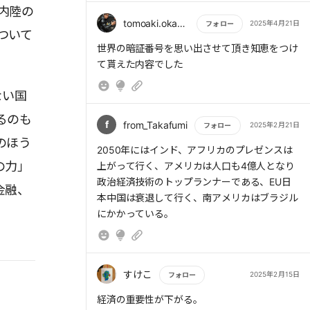
内陸の
tomoaki.okamurat
2025年4月21日
フォロー
ついて
もっと読む
世界の暗証番号を思い出させて頂き知恵をつけ
て貰えた内容でした
ない国
るのも
f
from_Takafumi
2025年2月21日
フォロー
のほう
もっと読む
2050年にはインド、アフリカのプレゼンスは
の力」
上がって行く、アメリカは人口も4億人となり
政治経済技術のトップランナーである、EU日
金融、
本中国は衰退して行く、南アメリカはブラジル
にかかっている。
すけこ
2025年2月15日
フォロー
もっと読む
経済の重要性が下がる。