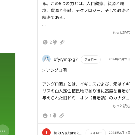
る。この5つの力とは、人口動態、資源と環
境、貿易と金融、テクノロジー、そして政治と
統治である。
もっと読む
2
> 日本は高齢化がさらに進み、2050年には人
口が1億人前後にまで減る。小さい町は放棄さ
れ、田畑は森になり、工場は高齢者のコミュニ
bfyrymqxg7
2024年7月21日
フォロー
ティに置き換わっていく。それでも日本が大規
もっと読む
> アングロ圏
模な移民を受け入れることは考えがたい。日本
は日本でありつづけ、より内向きで特殊な国に
アングロ圏」とは、イギリスおよび、元はイギ
なる。世界にあまり関心をもたなくなり、国民
リスの白人定住植民地であり後に高度な自治が
を支えることと深刻な財政問題を管理すること
与えられた旧ドミニオン（自治領）のカナダ・
に注力するだろう。
オーストラリア・ニュージーランドら、英語圏
もっと読む
諸国の緊密な統合を志向する広域秩序構想であ
1
る
t
takuya.tanaka1976
2024年2月14日
フォロー