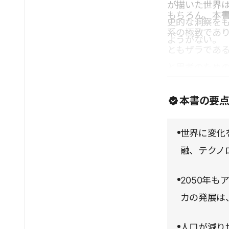
が描いた世界
もちろん、本
史的な洞察を
系の極致であ
ようがない。
ともザラであ
と思考のため
んでもおもし
本書の要
用な一冊であ
世界に変化
融、テクノ
2050年
カの発展は
人口が減り