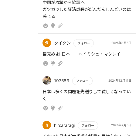
中国が攻撃から協調へ。
ガツガツした経済成長がだんだんしんどいのは
感じる
タ
タイタン
2025年1月5日
フォロー
もっと読む
197583
2024年12月11日
フォロー
もっと読む
日本は多くの問題を先送りして貧しくなってい
く
h
hiroararagi
2024年7月5日
フォロー