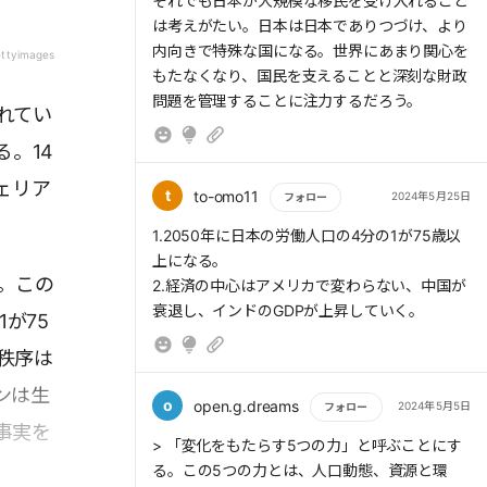
もっと読む
それでも日本が大規模な移民を受け入れること
は考えがたい。日本は日本でありつづけ、より
内向きで特殊な国になる。世界にあまり関心を
ettyimages
もたなくなり、国民を支えることと深刻な財政
問題を管理することに注力するだろう。
れてい
。14
ェリア
t
to-omo11
2024年5月25日
フォロー
もっと読む
1.2050年に日本の労働人口の4分の1が75歳以
上になる。
。この
2.経済の中心はアメリカで変わらない、中国が
衰退し、インドのGDPが上昇していく。
が75
秩序は
ンは生
o
open.g.dreams
2024年5月5日
フォロー
事実を
もっと読む
> 「変化をもたらす5つの力」と呼ぶことにす
る。この5つの力とは、人口動態、資源と環