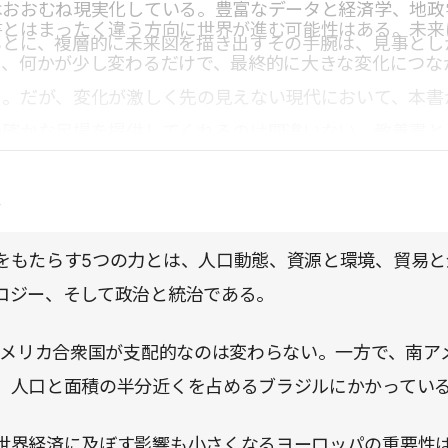
はおおむね現実化している。豊富なデータと経済学、地政
書とはまったく違う方向に世界が進む可能性はある。未来
もとに、複層的に未来図を描き出すその手腕は、見事とし
り、何かが少し変わるだけで、最終的に大きな変化につな
る。だが、変化が激しく先の見えない現代において、本書
の確かな足場を提供してくれるのは間違いない。教養書と
ろいが、今後のアクションプランを考えるうえでも、きわ
点
る。
をもたらす5つの力とは、人口動態、資源と環境、貿易と
ロジー、そして政治と統治である。
もアメリカ合衆国が支配的なのは変わらない。一方で、南ア
、人口と面積の半分近くを占めるブラジルにかかってい
世界経済に及ぼす影響も小さくなるヨーロッパの重要性