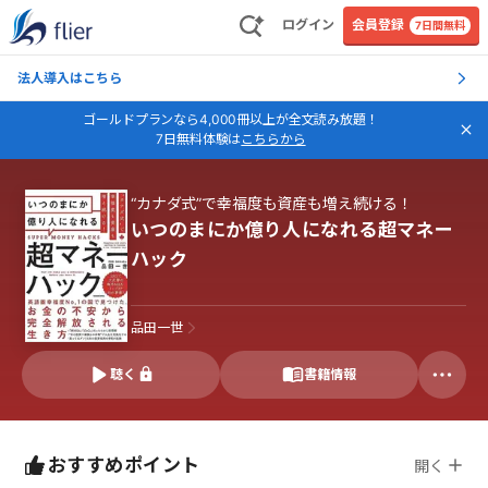
ログイン
会員登録
7日間無料
法人導入はこちら
ゴールドプランなら4,000冊以上が全文読み放題！
7日無料体験は
こちらから
“カナダ式”で幸福度も資産も増え続ける！
いつのまにか億り人になれる超マネー
ハック
品田一世
聴く
書籍情報
おすすめポイント
開く