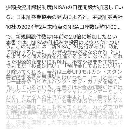
少額投資非課税制度(NISA)の口座開設が加速してい
る。日本証券業協会の発表によると、主要証券会社
10社の2024年2月末時点のNISA口座数は約1400万
で、新規開設件数は1年前の2.9倍に増加したとい
本書では、NISAの仕組みや投資のノウハウについ
う。この背景には「新NISA」の施行があり、政府
て紹介すると共に「なぜ投資が必要なのか?」とい
もようやく個人投資を推進するようになった。それ
った根源的な問いにも触れ、不安や疑問を丁寧に取
でもまだ「投資は怖い」「預貯金しておけばいい」
り除いてくれる。著者は三菱UFJモルガン・スタン
という考え方は根強い。
著者によると、カナダ人はいつもニコニコと幸せそ
レー証券やロイヤルバンク・オブ・カナダを経て、
うにしているという。本書ではお金の知識だけでは
バンクーバーでファイナンシャルプランナーとして
なく、カナダ人の生き方を手本とした「幸せになる
独立した品田一世氏だ。著者がSNSで発信するマネ
ために必要なこと」も教えてくれる。カナダで10年
ー講座は「初心者にもわかりやすい」と好評だ。
新NISAに興味はあるけど一歩を踏み出せていない
以上生活し、両国の違いを知る著者が語る言葉には
人、将来に漠然とした不安を抱いている人、そして
重みがある。