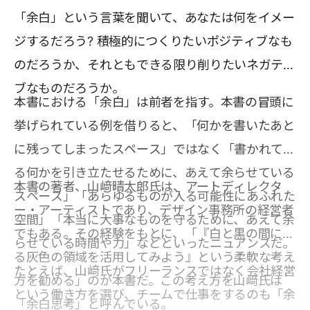
「余白」という言葉を聞いて、あなたは何をイメー
ジするだろう? 積極的につくりたいポジティブなも
のだろうか、それともできる限り削りたいネガティ
ブなものだろうか。
本書における「余白」は前者を指す。本書の冒頭に
挙げられている例を借りると、「何かを書いたあと
に残ってしまったスペース」ではなく「書かれてい
る何かを引き立たせるために、あえて余らせている
本書の著者、山﨑晴太郎氏は、アートディレクタ
スペース」「あらゆるものが入る可能性にあふれた
ー・アーティストであり、デザイン事務所の経営者
空間」「本当に大事なものを守るために、あえて余
でもある。その経験をもとに、「『白と黒の間にあ
らせている時間や力」などといったニュアンスだ。
る灰色の領域を活用してみよう』という柔軟な考え
たとえば、山﨑氏がフリーランスではなく会社経営
方を勧める」のが本書だ。この考え方を山﨑氏は
という働き方を選び、チームで仕事をするのも「余
「余白思考」と呼んでいる。