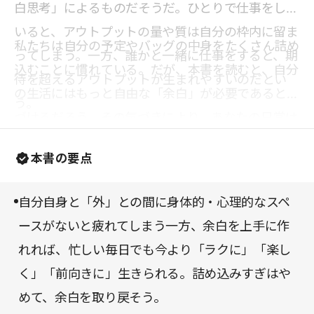
白思考」によるものだそうだ。ひとりで仕事をして
いると、アウトプットの量や質は自分の枠内に留ま
私たちは自分の予定やバッグの中身をたくさん詰め
ってしまう。一方、誰かと一緒に仕事をすると、期
込むことに慣れている。だが、本書を読むと、自分
待を超えるアウトプットが生まれやすいのだとい
の生活にはもっと自由な「余白」が必要であると気
う。
づけるだろう。その気づきにより、あなたの日常は
身体的・心理的・時間的にラクなものになるはず
本書の要点
だ。
自分自身と「外」との間に身体的・心理的なスペ
ースがないと疲れてしまう一方、余白を上手に作
れれば、忙しい毎日でも今より「ラクに」「楽し
く」「前向きに」生きられる。詰め込みすぎはや
めて、余白を取り戻そう。