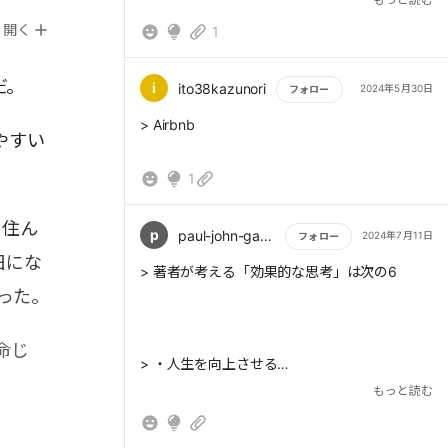
えたければ、まずは自分の意思で思考を変えな
開く
1
ければならない。
だ。
i
ito38kazunori
2024年5月30日
フォロー
もっと読む
> Airbnb
> あなたの思考のうち、他人に言われたことか
やすい
ら生まれている思考はどれくらいあるだろう?
1
あるいは、自分の第一印象や思い込みから生ま
れている思考は?
り住ん
p
paul-john-gascoigne
2024年7月11日
フォロー
日にな
もっと読む
> 著者が考える「効果的な思考」は次の6
った。
> 私たちの思考の核には、真実と虚構を区別す
る能力が存在する。何が真実で、何が虚構なの
か?
命じ
> ・人生を向上させる
もっと読む
> 、プラグマティズムについて、「最初に目に