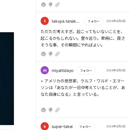
よう。事実とは、研究・統計・実験・検証済の
> キャリアやビジネスを成長させる
情報である。一方で、意見・決まり文句・想
像・思い込み・推測は決めつけに他ならない。
t
takuya.tanaka1976
2024年6月4日
フォロー
もっと読む
ただただ考えすぎ。起こってもいないことを、
> 未来を視覚化する
起こるかもしれない。堂々巡り。単純に、良さ
そうな事、その瞬間にやればよい。
> 思考よりも行動を増やすいちばんのコツは、
習慣の力を活用することだ。
> 新しいアイデアを考える
m
miyattidayo
2024年6月4日
フォロー
> 著者が考える「効果的な思考」は次の6つ
もっと読む
> アメリカの思想家、ラルフ・ワルド・エマー
だ。
> 問題を解決する
ソンは「あなたが一日中考えていることが、あ
なた自身になる」と言っている。
> ・人生を向上させる
> パートナー、家族、友人と一緒にする楽しい
ことを考える
s
super-takei
2024年6月3日
フォロー