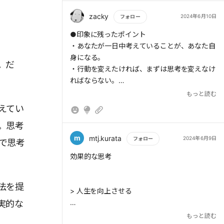
> (2)「知識」を完全に自分のものにして、自分
zacky
2024年6月10日
フォロー
の人生、キャリア、仕事、人間関係を向上させ
もっと読む
●印象に残ったポイント
るために活用できるようになること。
・あなたが一日中考えていることが、あなた自
身になる。
。だ
・行動を変えたければ、まずは思考を変えなけ
ればならない。
> 常に「これは考える価値のあることか?」と
・常に「これは考える価値のあることか?」と
もっと読む
自問自答しよう。
自問自答しよう。
えてい
・行動を仕組み化できれば、思考の手間を省け
。思考
る。仕組み通りに動いても結果が出なくなった
ときだけ思考すればよい。
m
mtj.kurata
2024年6月9日
フォロー
で思考
> 人は「勝手な決めつけ」をしがちだ。たとえ
ば、メールの返事がないと、「私のことなどど
もっと読む
効果的な思考
うでもいいと思っているのだろう」と決めつけ
る。だが、決めつけと事実は別物だ。
法を提
> 人生を向上させる
実的な
もっと読む
> 勝手な決めつけをすべて捨て、事実だけを見