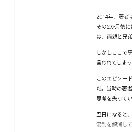
2014年、著
その2か月後
は、両親と兄
しかしここで
言われてしま
このエピソー
だ。当時の著
思考を失って
翌日になると、自
混乱を解消し