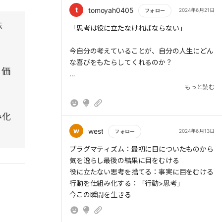
t
tomoyah0405
2024年6月21日
フォロー
味
もっと読む
「思考は役に立たなければならない」
> まずは自分の思考に「気づく」ようにしよ
今自分の考えていることが、自分の人生にどん
う。自分がそれを考えていることを認めるの
な喜びをもたらしてくれるのか？
だ。
る価
この思考フィルターを日々持ち続けるようにし
もっと読む
たい。
> 自分がコントロールできることだけ考えるの
み化
ただしこの考えを表面的に捉えてしまうと、大
も、「役に立つ思考」をするうえで重要なポイ
切な友人関係や日々の小さな喜びなど、
w
west
2024年6月13日
フォロー
ントだ。
もっと読む
プラグマティズム：最初に目についたものから
気を逸らし最後の結果に目をむける
役に立たない思考を捨てる：事実に目をむける
> (1)「問題を解決する方法」を考えて、問いの
行動を仕組み化する：「行動>思考」
答えを見つけること。