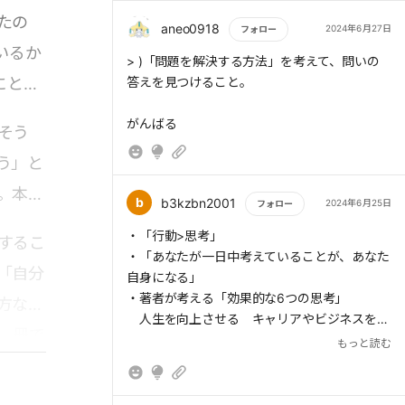
入ったもの、原則、カテゴリー、『必要だ』と
> キャリアやビジネスを成長させる
たの
されているものから目をそらし、最後のもの、
aneo0918
2024年6月27日
フォロー
果実、結果、事実に目を向ける態度」だと説明
いるか
もっと読む
> )「問題を解決する方法」を考えて、問いの
している。つまり、思考は役に立たなければな
にとら
答えを見つけること。
らないし、役に立たない思考は意味がないとい
うことだ。
がんばる
そう
う」と
。本書
> 私たちの決断はすべて思考の結果であり、思
b
b3kzbn2001
2024年6月25日
フォロー
考の質が人生の質を決める
もっと読む
・「行動>思考」
するこ
・「あなたが一日中考えていることが、あなた
「自分
自身になる」
> 「この決断による結果で自分の生き方が変わ
・著者が考える「効果的な6つの思考」
方ない
るだろうか?」と自問自答するようにしてい
人生を向上させる キャリアやビジネスを成
一冊で
る。この自問自答を習慣にすれば、無駄な情報
長させる 未来を視覚化する 新しいアイデア
もっと読む
を排除し、本当に有益な情報だけを使って、人
を考える 問題を解決する パートナー、家
生に影響を与える決断を下せるようになるだろ
族、友人と一緒にする楽しいことを考える
う。