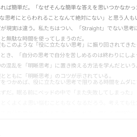
みれば簡単だ。「なぜそんな簡単な答えを思いつかなかっ
んな思考にとらわれることなんて絶対にない」と思う人も
が現実は違う。私たちはつい、「Straight」でない思考
よと無駄な時間を使ってしまうのだ。
度もこのような「役に立たない思考」に振り回されてきた
るとき、「自分の思考で自分を苦しめるのは終わりにしよ
中の混乱を「明晰思考」に置き換える方法を学んだという
程とともに「明晰思考」のコツが示されている。
ツをつかめば、役に立たない思考で限りある時間をムダに
はずだ。眠る前にベッドの中で「また失敗してしまった」
」とくよくよ思い悩むこともなくなるだろう。考えても仕
えて自分を責めがちな人を救ってくれる、優しく実用的な
点