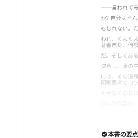
――言われて
か? 自分はそ
もしれない。だ
われ、くよく
著者自身、何
だ。そしてあ
決意し、頭の
には、その過
明晰思考のコ
とがなくなる
なんか駄目だ
ことばかり考
ある。
本書の要