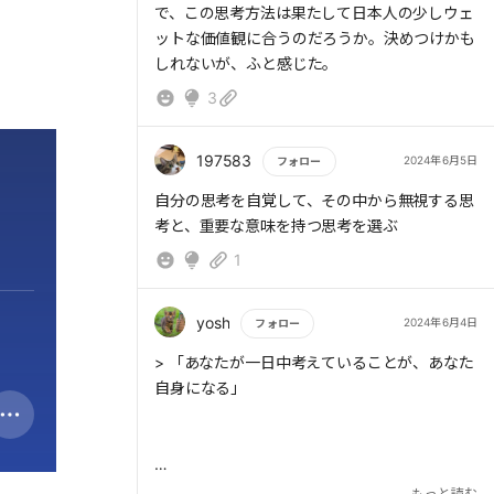
で、この思考方法は果たして日本人の少しウェ
ットな価値観に合うのだろうか。決めつけかも
しれないが、ふと感じた。
3
197583
2024年6月5日
フォロー
もっと読む
自分の思考を自覚して、その中から無視する思
考と、重要な意味を持つ思考を選ぶ
1
yosh
2024年6月4日
フォロー
もっと読む
> 「あなたが一日中考えていることが、あなた
自身になる」
> 思考の後には行動が続くのだから、行動を変
もっと読む