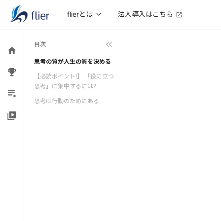
法人導入はこちら
flierとは
目次
思考の質が人生の質を決める
【必読ポイント!】 「役に立つ
思考」に集中するには?
思考は行動のためにある