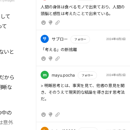
ettyimages
もっと読む
人間の身体は食べるモノで出来ており、人間の
> ・キャリアやビジネスを成長させる
頭脳と感性は考えたことで出来ている。
そして
って
> ・未来を視覚化する
サ
サブロー
2024年6月3日
フォロー
もっと読む
「考える」の断捨離
ないと
。
> ・新しいアイデアを考える
m
mayu.pocha
2024年6月2日
フォロー
だから
もっと読む
> 明晰思考とは、事実を見て、他者の意見を聞
明晰な
> ・問題を解決する
き、そのうえで現実的な結論を導き出す思考法
だ。
の中の
> ・パートナー、家族、友人と一緒にする楽し
は意外
いことを考える