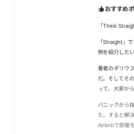
おすすめ
「Think S
「Straig
例を紹介した
著者のダリウス
だ。そしてそ
って、大家か
パニックから抜け
た。すると解
Airbnbで部