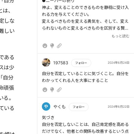
「自分
もっと読む
●ニーバーの祈り
離れること
神よ、変えることのできるものを静穏に受け入
とは、
れる力を与えてください。
> 人生とは、自分をわかってくれる人を探す旅
定しな
変えるべきものを変える勇気を、そして、変え
である
られないものと変えるべきものを区別する賢さ
難しい
を与えてください。
もっと読む
（アメリカの神学者、ラインホルド・ニーバー
作、とされる。）
である
197583
2024年6月24日
フォロー
スは少
もっと読む
自分を否定していることに気づくこと。自分を
「自分
わかってくれる人を大事にすること
命頑張
いる。
や
やくも
2024年6月22日
ている
フォロー
もっと読む
気づき
自分を否定しないことは、自己肯定感を高める
だけでなく、他者との関係も改善するという点