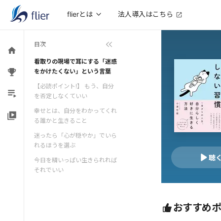
法人導入はこちら
flierとは
目次
看取りの現場で耳にする「迷惑
をかけたくない」という言葉
【必読ポイント!】 もう、自分
を否定しなくていい
幸せとは、自分をわかってくれ
る誰かと生きること
迷ったら「心が穏やか」でいら
れるほうを選ぶ
聴
今日を精いっぱい生きられれば
それでいい
おすすめ