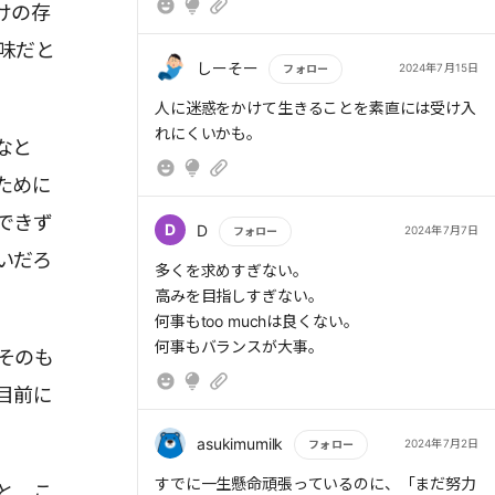
けの存
だ」とそのまま受け止めて
味だと
しーそー
2024年7月15日
フォロー
もっと読む
人に迷惑をかけて生きることを素直には受け入
> 支えてくれる人の存在に気づくには、解決で
れにくいかも。
きない苦しみや自分を否定する気持ちを抱えて
なと
いること、自分が弱い人間であることを認める
ために
ことができなければならない
できず
D
D
2024年7月7日
フォロー
他人に依存してなんぼ
いだろ
もっと読む
多くを求めすぎない。
> 自分の気持ちを否定しないことも大切だ。た
高みを目指しすぎない。
とえば、あなたがつらさやしんどさを感じたと
何事もtoo muchは良くない。
き、他者への嫌悪感や憎しみを抱いたとき、そ
何事もバランスが大事。
そのも
の気持ちを押し殺そうとしてはいけない。
目前に
asukimumilk
2024年7月2日
フォロー
もっと読む
すでに一生懸命頑張っているのに、「まだ努力
と。こ