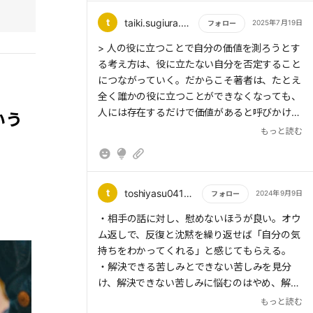
t
taiki.sugiura.2017
2025年7月19日
フォロー
もっと読む
> 人の役に立つことで自分の価値を測ろうとす
る考え方は、役に立たない自分を否定すること
につながっていく。だからこそ著者は、たとえ
全く誰かの役に立つことができなくなっても、
人には存在するだけで価値があると呼びかけ
いう
る。その人が生きている、何気ない1日に価値
もっと読む
があるというのだ。
t
toshiyasu04170401
2024年9月9日
フォロー
もっと読む
・相手の話に対し、慰めないほうが良い。オウ
ム返しで、反復と沈黙を繰り返せば「自分の気
持ちをわかってくれる」と感じてもらえる。
・解決できる苦しみとできない苦しみを見分
け、解決できない苦しみに悩むのはやめ、解決
できる苦しみに力を注ぐべきであるということ
もっと読む