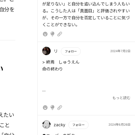
が足りない」と自分を追い込んでしまう人もい
自分を
る。こうした人は「真面目」と評価されやすい
が、その一方で自分を否定していることに気づ
くことができない。
リ
2024年7月2日
フォロー
もっと読む
> 終焉 しゅうえん
い
命の終わり
> 看取り(みとり)
もっと読む
自然に亡くなるまでの過程を見守ること
えたい
zacky
ること
2024年6月26日
フォロー
> 乖離 かいり