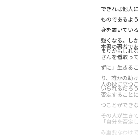
できれば他人
ものであるよ
身を置いてい
強くなる。し
本書の著者であ
まりかもしれ
さんを看取っ
ずに」生きる
り、誰かの助
人の役に立つ
いられるだろ
否定すること
つことができ
その人が生きて
「自分を否定
み重要なわけ