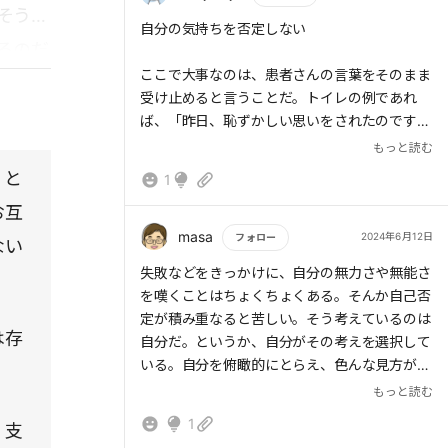
そうし
う言葉も胸に刺さる。果たして自分はどうなの
もっと読む
自分の気持ちを否定しない
かと思ってしまうからだ。
るのだ
ここで大事なのは、患者さんの言葉をそのまま
受け止めると言うことだ。トイレの例であれ
ば、「昨日、恥ずかしい思いをされたのです
ね」と患者さんの言葉の重要なキーワードを反
もっと読む
復する。その後こちらは沈黙し、患者さんの次
」と
1
の言葉を待つ。患者さんが「今までは、トイレ
お互
に間に合わないことなんてなかったのです」と
言われたら、「今までは、間に合わないことは
masa
2024年6月12日
フォロー
ない
なかったのですね」と相手の言葉を反復する。
もっと読む
失敗などをきっかけに、自分の無力さや無能さ
このように反復と沈黙を繰り返すと、患者さん
を嘆くことはちょくちょくある。そんか自己否
に「自分の気持ちをわかってくれる」と感じて
定が積み重なると苦しい。そう考えているのは
もらえる。
は存
自分だ。というか、自分がその考えを選択して
↑
いる。自分を俯瞰的にとらえ、色んな見方があ
上のようにすれば，自分が自分自身の気持ちを
ると捉えることを大切にしたい。存在するだけ
もっと読む
整理しやすいかも
で価値があるという考えを選択する習慣を積み
1
、支
重ねたい。