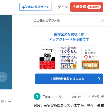
会員登録
ログイン
お悩み解決サーチ
7日間無料
この要約の学びメモ
要約全文を読むには
アップグレードが必要です
7日間無料体験をはじめる
T
Teramura Atsumu
2024年6月13日
フォロー
開く
もっと読む
普段、在宅診療医をしていますが、時々「長生