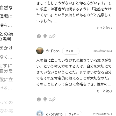
きしてもしょうがない」と仰る方がいます。そ
自然な
の根底には著者が指摘するように「迷惑をかけ
たくない」という気持ちがあるのだと推察して
現場に
いました。
持ちは
ややもすれば人の価値が生産性で測られがちな
もっと読む
風潮があり、資本主義の世界での常識が私たち
との始
2
の患者
の価値観を侵食していくのを懸念しておりま
す。
をかけ
かずbon
2024年6月13日
フォロー
なくな
もっと読む
人の役に立っていなければ生きている意味がな
せずに
い、という考え方をする人は、自分を大切にで
自分を
きていないということだ。まずはいかなる自分
でもそれを肯定的に捉えることが大切なのだ。
役に立
そのことによって自分に余裕もでき、誰かの役
ける。
に立とうという気持ちも芽生えてくる。ビジネ
もっと読む
スで成果を求められるような人は勝ち組、負け
2
っての
組などと仕分けされて、自信をなくしてしまう
人も成功者と同じくらいいるはずだ。自分のこ
安を感
とを支えてくれる存在を求めることが人生とい
d7bjf9rfjb
2024年6月24日
フォロー