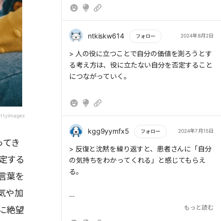
になる。これができれば、自分自身を肯定し、
心の平穏を手に入れることができるだろう。
ntkiskw614
2024年8月2日
フォロー
もっと読む
> 人の役に立つことで自分の価値を測ろうとす
る考え方は、役に立たない自分を否定すること
につながっていく。
ttyimages
kgg9yymfx5
2024年7月15日
フォロー
ってき
もっと読む
> 反復と沈黙を繰り返すと、患者さんに「自分
定する
の気持ちをわかってくれる」と感じてもらえ
る。
言葉を
気や加
もっと読む
に絶望
> できるだけ否定せずに、「私はこう思ったん