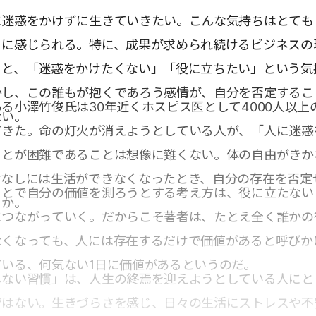
に迷惑をかけずに生きていきたい。こんな気持ちはとても
うに感じられる。特に、成果が求められ続けるビジネスの
ると、「迷惑をかけたくない」「役に立ちたい」という気
かし、この誰もが抱くであろう感情が、自分を否定するこ
る小澤竹俊氏は30年近くホスピス医として4000人以上
ない。
てきた。命の灯火が消えようとしている人が、「人に迷惑
ことが困難であることは想像に難くない。体の自由がきか
けなしには生活ができなくなったとき、自分の存在を否定
ことで自分の価値を測ろうとする考え方は、役に立たない
うか。
につながっていく。だからこそ著者は、たとえ全く誰かの
なくなっても、人には存在するだけで価値があると呼びか
いる、何気ない1日に価値があるというのだ。
しない習慣」は、人生の終焉を迎えようとしている人にと
ではない。生きづらさを感じ、日々の生活にストレスや不