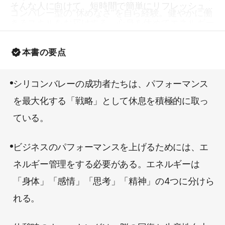
そんな人に向けて、短時間で簡単にリフレッシュで
コンバレー型の“休めなさ”を自ら経験。健やかに働
きるスキルをお届けする。心身を休めてエネルギー
き続けるためには、戦略的に休みを取ることがいか
チャージすることで、確実にパフォーマンスは上が
に重要かを実感した。それからは自身の働き方を見
本書の要点
る。本書を読めば、それを深く理解できるだろう。
つめなおし、休息を啓蒙する活動を精力的に行って
いる。
シリコンバレーの成功者たちは、パフォーマンス
を最大化する「戦略」として休息を積極的に取っ
ている。
ビジネスのパフォーマンスを上げるためには、エ
ネルギー管理をする必要がある。エネルギーは
「身体」「感情」「思考」「精神」の4つに分けら
れる。