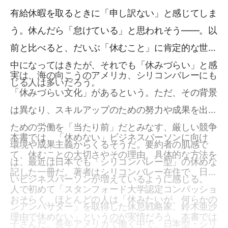
有給休暇を取るときに「申し訳ない」と感じてしま
う。休んだら「怠けている」と思われそう――。以
前と比べると、だいぶ「休むこと」に肯定的な世の
中になってはきたが、それでも「休みづらい」と感
実は、海の向こうのアメリカ、シリコンバレーにも
じる人は多いだろう。
「休みづらい文化」があるという。ただ、その背景
は異なり、スキルアップのための努力や成果を出す
ための労働を「当たり前」だとみなす、厳しい競争
本書では、「休めない」ビジネスパーソンに向け
環境や成果主義からくるそうだ。要約者の肌感で
て、休むことの大切さやその理由、具体的な方法を
は、最近は日本でも「シリコンバレー型」の休めな
記した一冊だ。著者はシリコンバレー在住で、日本
いビジネスパーソンが増えているように感じる。
人で初めて「スタンフォード大学認定コンパッショ
おそらく、ほとんどの人は「休みたいが、何らかの
ンアンバサダー」を取得した休息戦略家、鈴木亜沙
理由で休めない」というのが実情だろう。本書では
子さんだ。長年アメリカで働く中で、日本型・シリ