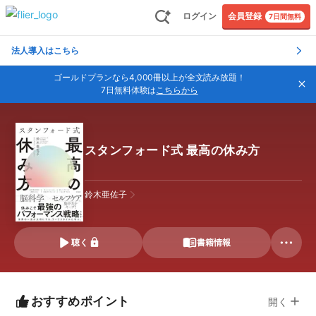
ログイン
会員登録
7日間無料
法人導入はこちら
ゴールドプランなら4,000冊以上が全文読み放題！
7日無料体験は
こちらから
スタンフォード式 最高の休み方
鈴木亜佐子
聴く
書籍情報
おすすめポイント
開く