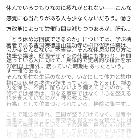
休んでいるつもりなのに疲れがとれない——こんな
感覚に心当たりがある人も少なくないだろう。働き
方改革によって労働時間は減りつつあるが、肝心の
「どう休めば回復できるのか」については、学ぶ機
著者である曹洞宗徳雄山建功寺の枡野俊明住職は、
会がほとんどない。本書は、そんな休息の取り方に
執筆や講演、庭園デザインの仕事にも携わり、年間
迷っている人に向けて、具体的で実践的な指針を示
20回以上海外に渡っていた時期もあったという。
す一冊である。
そんな多忙な生活のなかで、いかにして体力と集中
禅には休息の技法が詰まっている。たとえば、禅の
力を保ち、不調に陥らないよう備えてきたのか。そ
修行では掃除は、単なる家事ではなく「心を整える
れを支えていたのが、禅の教えだ。
行為」として位置づけられている。掃除に集中する
ことで雑念が薄れ、空間が整うだけでなく、思考や
本書は、休むことに罪悪感を覚えがちな現代人に対
感情も整理されていく。その結果、自然と心が休ま
し、休息を、「技術」として身につける大切さを教
り、回復の土台が整っていくのである。ちょっとし