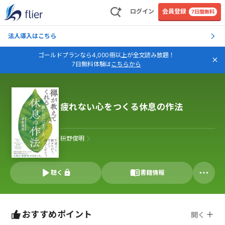
ログイン
会員登録
7日間無料
法人導入はこちら
ゴールドプランなら4,000冊以上が全文読み放題！
7日無料体験は
こちらから
疲れない心をつくる休息の作法
枡野俊明
聴く
書籍情報
おすすめポイント
開く