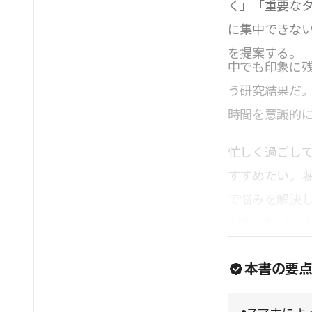
く」「重要な
に集中できな
を提案する。
中でも印象に
う研究結果だ
時間を意識的
忙しく過ごし
すすめたい。
で悩みを解決
が変われば、
本書の要