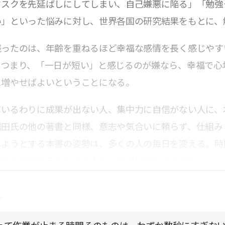
タスクを先延ばしにしてしまい、自己嫌悪に陥る」「勉強
い」といった悩みに対し、世界各国の研究結果をもとに、
残ったのは、年齢を重ねるほど幸福な感情を長く感じやす
。つまり、「一日が短い」と感じるのが嫌なら、幸福で心
に増やせばよいということになる。
ているわりに成果が出ない人、集中力に自信がない人に、
堀田氏の他の著書と同様、意志や気合いに頼らず、仕組み
しようとする本書の姿勢は、多くの人の毎日を変える。時
人生の満足度そのものも大きく底上げされるはずだ。
点