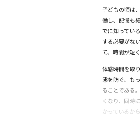
子どもの頃は
働し、記憶も
でに知ってい
する必要がな
て、時間が短
体感時間を取
態を防ぐ、も
ることである
くなり、同時
かっているか