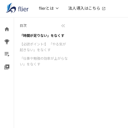
法人導入はこちら
flierとは
目次
「時間が足りない」をなくす
【必読ポイント!】 「やる気が
起きない」をなくす
「仕事や勉強の効率が上がらな
い」をなくす