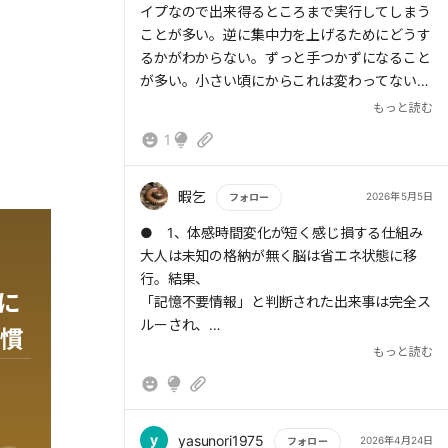
イプなので出来得るところまで実行してしまう
ことが多い。逆に集中力を上げるためにどうす
るかがわからない。ずっと手つかずになること
が多い。小さい頃にからこれは変わってないよ
うに思う。この集中力を長く継続させることを
もっと読む
考えたい。
1
暇乞
2026年5月5日
フォロー
もっと読む
● 1、体感時間変化が短く感じ損する仕組み
大人は未知の格納が無く脳は省エネ状態に移
行。結果、
に
「記憶不要情報」と判断された出来事は完全ス
ルーされ、
慣
新しい記憶が減り、時間が短く感じられる。
もっと読む
心が「今」から離れていると、人は幸福を感じ
にくくなり、
時間を「ただ通過するもの」に変えてしまう。
y
yasunori1975
2026年4月24日
フォロー