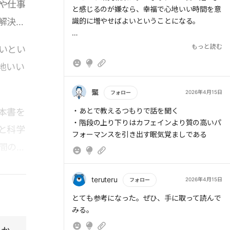
可視化され、感情が安定し、時間の流れも穏や
や仕事
た。
と感じるのが嫌なら、幸福で心地いい時間を意
かになる。
解決策
識的に増やせばよいということになる。
明るい光、やわらかな音、好きな香りなど、五
もっと読む
いとい
感の快楽。
> (1)「最初の15分」だけやってみる
> 行動のタイミングを決めておくことにより、
地いい
行動の成功率が2～3倍に高まることがわかっ
「時間の主導権を自分が握っている」という
ている。
「自己決定感」
黶
2026年4月15日
フォロー
> (2)やる気ではなく予定で動く
●イフ・ゼン・プランニング(If-Then
もっと読む
・あとで教えるつもりで話を聞く
本書を
> 集中力が落ちたときには、カフェインを摂る
Planning)
・階段の上り下りはカフェインより質の高いパ
よりも階段を昇り降りするほうが効果的だ。
と科学
フォーマンスを引き出す眠気覚ましである
誘惑のトリガーを入れ替える
間の質
> (3)タスクを細分化し、達成を可視化する
もし(If):仕事に飽き、無関係なサイトを開きそ
> 同じ作業でも、「やらされている」のではな
うになったら、その時(Then):タイマーを10分
く「自分が選んで行っている」ととらえるだけ
セットし、コーヒーを淹れるために席を立つ。
teruteru
2026年4月15日
フォロー
で、「時間の主導権を自分が握っている」とい
トリガー行動が自覚しやすくゼン行動も回避が
もっと読む
> (4)「完璧じゃなくていい」と口にする
う感覚が生まれる。この「自己決定感」こそ
とても参考になった。ぜひ、手に取って読んで
困難で良い。
が、時間を豊かに感じさせる最強のスイッチで
みる。
さらに身体を動かすという最強ムーブの3コン
ある。
ボ。