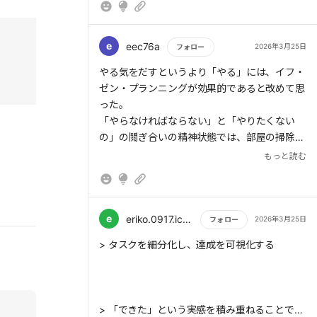
> スマホによって作業が止まる時間そのもの
は、わずか数秒にすぎないかもしれない。しか
し、その都度集中力は途切れ、作業効率は確実
e
eec76a
2026年3月25日
フォロー
に低下する。結果として、私たちは膨大な時間
もっと読む
を失うことになるのである。
やる気をだすというより「やる」には、イフ・
ゼン・プランニングが効果的であると改めて思
った。
「やらなければならない」と「やりたくない
の」の鬩ぎ合いの精神状態では、部屋の掃除な
ど、他のことに逃げてしまうのは、経験上とて
もっと読む
も共感が持てた。
e
eriko.0917.ichigodaihuku
2026年3月25日
フォロー
もっと読む
> タスクを細分化し、達成を可視化する
> 「できた」という実感を積み重ねることで、