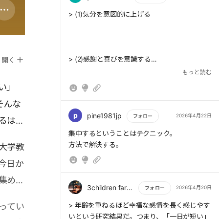
● 2、思考を中断させない仕組み
もっと読む
> (1)気分を意図的に上げる
スマホにより途切れた時間以上に膨大な時間を
失っている。
通知を確認する時間をあらかじめ決めるなど、
使わないと
> (2)感謝と喜びを意識する
開く
決意するのではなく、思考を中断させない仕組
もっと読む
を整える。
この工夫を考えることが1の新発見にもなる。
い」
そんな
> (3)五感を心地良く整える
● 体感時間の変更手法
p
pine1981jp
2026年4月22日
フォロー
るはず
「今、この瞬間」の楽しさや心地良さを大切に
する感覚を
もっと読む
集中するということはテクニック。
適度に持つことで、体験を丁寧に味わえるよう
方法で解決する。
大学教
> (4)「これは自分の時間だ」と意識する
になり、
今日か
人生そのものが豊かに感じられる。例えば以下
3つ
集めて
3children farther
2026年4月20日
フォロー
> 先延ばしを防ぐうえでもっとも効果的だった
感謝の気持ちをメモすることで「ポジティブな
もっと読む
のは、「自己調整スキルの訓練」と「自己効力
> 年齢を重ねるほど幸福な感情を長く感じやす
ってい
瞬間」が
感(できるという感覚)の強化」の2点であっ
いという研究結果だ。つまり、「一日が短い」