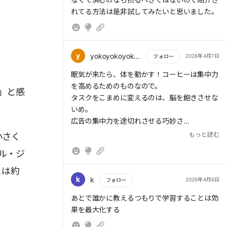
y
yokoyokoyoko1981
2026年4月7日
フォロー
もっと読む
眠気が来たら、体を動かす！コーヒーは集中力
を高めるためのものなので。
」と感
タスクをこまめに変えるのは、脳を飽きさせな
いめ。
広告の集中力を途切れさせる巧妙さ
もっと読む
小さく
> 年齢を重ねるほど幸福な感情を長く感じやす
ル・ジ
いという研究結果だ。つまり、「一日が短い」
と感じるのが嫌なら、幸福で心地いい時間を意
には約
識的に増やせばよいということになる。
k
k
2026年4月6日
フォロー
もっと読む
あとで誰かに教えるつもりで学習することは効
果を最大化する
> もし(If):資料作成に飽きて集中が切れたら、