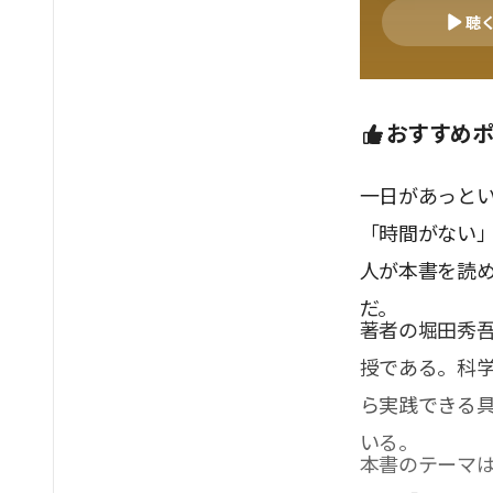
聴
おすすめ
一日があっと
「時間がない
人が本書を読
だ。
著者の堀田秀
授である。科
ら実践できる
いる。
本書のテーマ