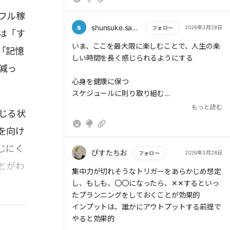
その時(Then):5分だけフォルダ整理やメール分
フル稼
類などの単純作業に切り替える。
s
shunsuke.sakamoto
2026年3月28日
フォロー
は「す
もっと読む
いま、ここを最大限に楽しむことで、人生の楽
「記憶
しい時間を長く感じられるようにする
減っ
> 階段昇降を行ったグループのみ、記憶力・集
中力・モチベーションのすべてが向上し、カフ
心身を健康に保つ
ェイン摂取や偽薬では明確な変化は見られなか
スケジュールに則り取り組む
った。つまり、「動く」ことこそが、最もパフ
15分だけ始めてみる
もっと読む
じる状
ォーマンスを高める方法だったのだ
if thenで怠けや飽きに対応する
動くことで集中力を保つ
を向け
じにく
ぴすたちお
2026年3月28日
フォロー
> ポップアップによって作業が2.8秒中断され
とがわ
もっと読む
集中力が切れそうなトリガーをあらかじめ想定
るとミスの発生率は2倍に、4.4秒中断されると
し、もしも、〇〇になったら、✕✕するといっ
4倍にまで跳ね上がることが明らかになった。
たプランニングをしておくことが効果的
インプットは、誰かにアウトプットする前提で
やると効果的