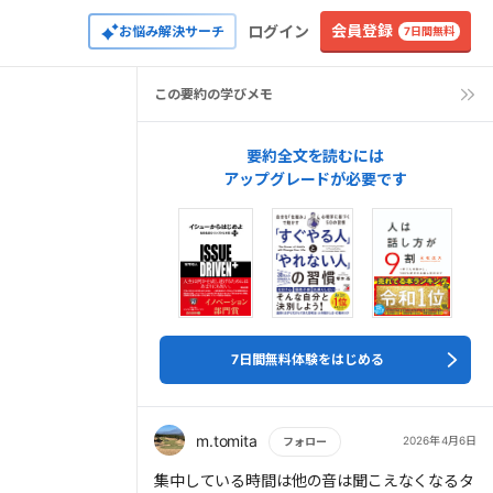
会員登録
ログイン
お悩み解決サーチ
7日間無料
この要約の学びメモ
要約全文を読むには
アップグレードが必要です
7日間無料体験をはじめる
m.tomita
2026年4月6日
フォロー
もっと読む
集中している時間は他の音は聞こえなくなるタ