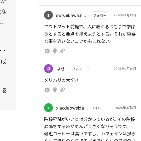
いか
> (5)不安を抱えたまま動く
大な
他にも短時間の単純作業切り替えや、時間ルー
s
swishikawa.naoki
2026年4月12日
フォロー
> 「失敗したらどうしよう」という不安を、
ティンなど
は、
「完璧じゃなくていい」という言葉で上書きす
もっと読む
あるが、上記の3コンボだけで良い。後は応用
アウトプット前提で、人に教えるつもりで学ぼ
る。
する。
うとすると要点を抑えようとする。それが重要
な事を逃さないコツかもしれない。
ン・
の成
は
はせ
2026年4月10日
フォロー
もっと読む
メリハリの大切さ
する
x
xiaodaoweida
2026年4月8日
フォロー
もっと読む
階段昇降がいいとは分かっているが…その階段
昇降をするのがめんどくさくなりそうです。
最近コーヒーは高いですし、カフェインは摂ら
なくて済むのなら摂るべきではないので紹介さ