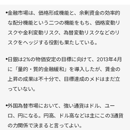
している。金融の本に特有のとっつきにくさはな
界の全体像を本書でつかんでおけば、自分の仕事と
く、具体的なデータや図解、用語の解説が随所で理
金融市場は、価格形成機能と、余剰資金の効率的
経済との関係をより俯瞰的に見られるようになるは
解を助けてくれる。まさに、「かゆいところに手が
な配分機能という二つの機能をもち、価格変動リ
ずだ。
届く一冊」だと言えよう。
スクや金利変動リスク、為替変動リスクなどのリ
スクをヘッジする役割も果たしている。
日銀は2%の物価安定の目標に向けて、2013年4月
に「量的・質的金融緩和」を導入したが、賃金の
上昇の成果は不十分で、目標達成のメドはまだ立
っていない。
外国為替市場において、強い通貨はドル、ユー
ロ、円になる。円高、ドル高などは主にこの3通貨
の力関係で決まると言ってよい。