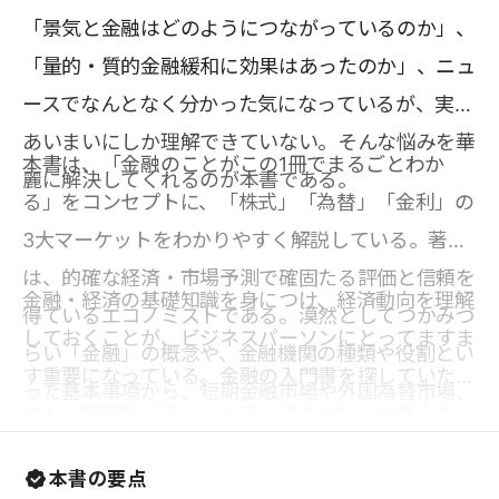
「景気と金融はどのようにつながっているのか」、
「量的・質的金融緩和に効果はあったのか」、ニュ
ースでなんとなく分かった気になっているが、実は
あいまいにしか理解できていない。そんな悩みを華
本書は、「金融のことがこの1冊でまるごとわか
麗に解決してくれるのが本書である。
る」をコンセプトに、「株式」「為替」「金利」の
3大マーケットをわかりやすく解説している。著者
は、的確な経済・市場予測で確固たる評価と信頼を
金融・経済の基礎知識を身につけ、経済動向を理解
得ているエコノミストである。漠然としてつかみづ
しておくことが、ビジネスパーソンにとってますま
らい「金融」の概念や、金融機関の種類や役割とい
す重要になっている。金融の入門書を探していた人
った基本事項から、短期金融市場や外国為替市場、
にも、知識をブラッシュアップさせたいと考えてい
株式市場といった金融市場、デリバティブ、金融商
る金融業界の人にとっても、うってつけの一冊だと
品の知識、金融市場の読み方まで、網羅的にカバー
本書の要点
言える。ダイナミックに変貌を遂げている金融の世