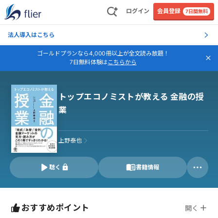
ログイン
会員登録
7日間無料
法人導入はこちら
ゴールドプランなら4,000冊以上が全文読み放題！
7日無料体験は
こちらから
トップエコノミストが教える 金融の授
業
上野泰也
聴く
書籍情報
おすすめポイント
開く