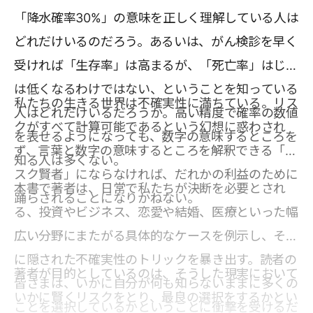
「降水確率30%」の意味を正しく理解している人は
どれだけいるのだろう。あるいは、がん検診を早く
受ければ「生存率」は高まるが、「死亡率」はじつ
は低くなるわけではない、ということを知っている
私たちの生きる世界は不確実性に満ちている。リス
人はどれだけいるだろうか。高い精度で確率の数値
クがすべて計算可能であるという幻想に惑わされ
を表せるようになっても、数字の意味するところを
ず、言葉と数字の意味するところを解釈できる「リ
知る人は多くない。
スク賢者」にならなければ、だれかの利益のために
本書で著者は、日常で私たちが決断を必要とされ
踊らされることになりかねない。
る、投資やビジネス、恋愛や結婚、医療といった幅
広い分野にまたがる具体的なケースを例示し、そこ
に隠された不確実性のトリックを暴き出す。読者の
著者が目的としているのは、そうした現実において
皆さまは、いかに自分が何も知らないままに多くの
いかに賢くリスクをとり、最良の選択をするかとい
ことを選択しているかということに衝撃を受けるだ