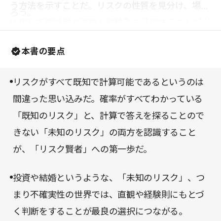
う方法を示すことだ。リスクの性質を見分け、場合
ろう。
に応じて統計学と直観と経験則を活用することが必
要とされるが、著者はさまざまなケースにおいてそ
本書の要点
れらを踏まえたシンプルな戦略を提示している。大
げさに言いたいわけではないが、こうしたことを知
リスクがすべて既知で計算可能であるというのは
っているのと知らないのとでは、人生が変わってし
間違った思い込みだ。確率がすべてわかっている
まうこともあるのではないだろうか。必読の一冊
「既知のリスク」と、計算で答えを探ることので
だ。
きない「未知のリスク」の両方を認識すること
が、「リスク賢者」への第一歩だ。
投資や結婚というような、「未知のリスク」、つ
まり不確実性の世界では、直観や経験則にもとづ
く判断をすることが最良の選択につながる。