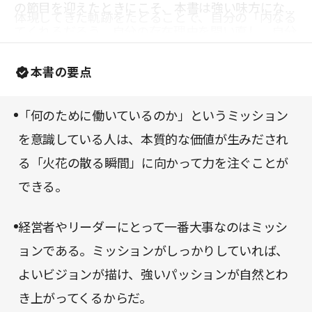
の節目を迎えたときにこそ、本書は強い味方になっ
体現してきた軌跡をたどることで、自分の「内なる
てくれるだろう。自分の存在理由を問い直し、自分
炎」に気づき、新たな一歩を踏み出すパワーを得ら
なりのミッション・ステートメントを具体化してみ
れるからではないだろうか。
本書の要点
てはいかがだろうか。
「何のために働いているのか」というミッション
を意識している人は、本質的な価値が生みだされ
る「火花の散る瞬間」に向かって力を注ぐことが
できる。
経営者やリーダーにとって一番大事なのはミッシ
ョンである。ミッションがしっかりしていれば、
よいビジョンが描け、強いパッションが自然とわ
き上がってくるからだ。