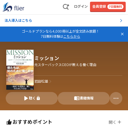
ログイン
会員登録
7日間無料
法人導入はこちら
ゴールドプランなら4,000冊以上が全文読み放題！
7日無料体験は
こちらから
ミッション
元スターバックスCEOが教える働く理由
岩田松雄
聴く
書籍情報
おすすめポイント
開く