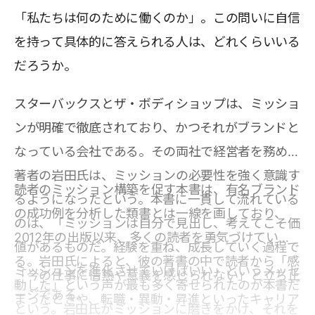
「私たちは何のために働くのか」。この問いに自信
を持って具体的に答えられる人は、どれくらいいる
だろうか。
スターバックスとザ・ボディショップは、ミッショ
ンが明確で徹底されており、かつそれがブランドと
なっている会社である。その両社で経営者を務めた
著者の岩田氏は、ミッションの必要性を強く意識す
読者のミッション構築を促す本書は、有名ブランド
るようになったという。本書に一貫して流れている
の成功例を分析した類書とは一線を画しており、
のは、「ミッションは自分で見出し、考えてこそ価
2012年の出版以来、多くの読者を勇気づけてい
値があるものだ。経験を重ね、成長していく過程で
る。岩田氏によると、彼の著書の中で読者から「感
ミッションを進化させていけばいい」というメッセ
「今の仕事に情熱や意義を感じられない」と立ち止
動した」という声が最も多く寄せられたのが本書だ
ージである。
まったときや、転職・異動・昇進といったキャリア
という。岩田氏がミッションに磨きをかけ、それを