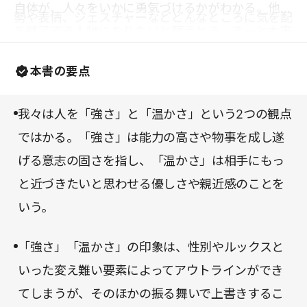
自体が、人々をいかに勇気づけるかがわかる。他者
勢や表情、ジェスチャーなどどんなところに気を配
を魅了する人物になりたいと願うとき、きっと本書
ればよいかについても言及されている。特に、聞き
はその手引きとなってくれるだろう。
方、話し方の実例については多くページが割かれて
本書の要点
いるので、ビジネス・スピーチの教科書としても役
に立つはずだ。
我々は人を「強さ」と「温かさ」という2つの観点
ではかる。「強さ」は能力の高さや物事を成し遂
げる意志の固さを指し、「温かさ」は相手にもっ
と近づきたいと思わせる優しさや親近感のことを
いう。
「強さ」「温かさ」の印象は、性別やルックスと
いった変え難い要素によってアウトラインができ
てしまうが、そのほかの振る舞いで上書きするこ