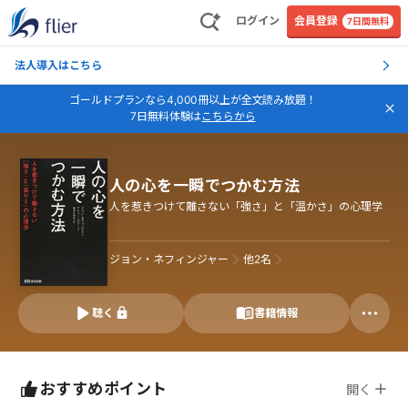
ログイン
会員登録
7日間無料
法人導入はこちら
ゴールドプランなら4,000冊以上が全文読み放題！
7日無料体験は
こちらから
人の心を一瞬でつかむ方法
人を惹きつけて離さない「強さ」と「温かさ」の心理学
ジョン・ネフィンジャー
他
2
名
聴く
書籍情報
おすすめポイント
開く