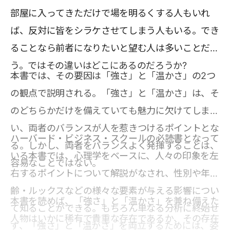
部屋に入ってきただけで場を明るくする人もいれ
ば、反対に皆をシラケさせてしまう人もいる。でき
ることなら前者になりたいと望む人は多いことだろ
う。ではその違いはどこにあるのだろうか?
本書では、その要因は「強さ」と「温かさ」の2つ
の観点で説明される。「強さ」と「温かさ」は、そ
のどちらかだけを備えていても魅力に欠けてしま
い、両者のバランスが人を惹きつけるポイントとな
ハーバード・ビジネス・スクールの必読書となって
る。しかし、両者をバランスよく発揮することは、
いる本書では、心理学をベースに、人々の印象を左
容易なことではない。
右するポイントについて解説がなされ、性別や年
齢・ルックスなどの様々な要素が与える影響につい
本書を読めば、「強さ」と「温かさ」を兼ね備えた
て知ることができる。もちろん単なる分析に終始せ
人物はいかに稀有で貴重な存在であるか、その存在
ず、「強さ」と「温かさ」を両立するためには、姿