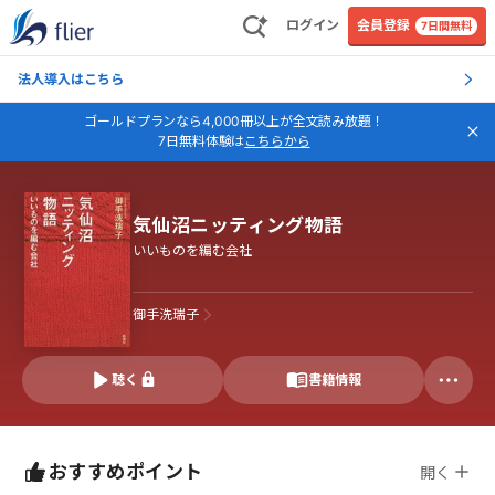
ログイン
会員登録
7日間無料
法人導入はこちら
ゴールドプランなら4,000冊以上が全文読み放題！
7日無料体験は
こちらから
気仙沼ニッティング物語
いいものを編む会社
御手洗瑞子
聴く
書籍情報
おすすめポイント
開く