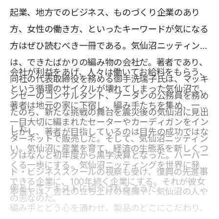
起業、地方でのビジネス、ものづくり企業のあり
方、女性の働き方、といったキーワードが気になる
方はぜひ読むべき一冊である。気仙沼ニッティング
は、できたばかりの編み物の会社だ。著者であり、
会社が利益をあげ、人々は働いてお給料をもらう、
同社の代表取締役を務める御手洗瑞子氏は、マッキ
という循環のサイクルが壊れてしまった気仙沼で、
ンゼーのコンサルタント、ブータンの公務員を務め
著者は地元の家に下宿し、編み手たちを集め、一目
たのち、新たな挑戦の舞台を震災後の気仙沼に見出
一目大切に編まれたセーターやカーディガンをイン
した。
しかし、著者が目指しているのは目先の成功ではな
ターネットで販売した。そして、気仙沼ニッティン
い。気仙沼に産業を育て、経済の生態系を新しくつ
グはなんと初年度から黒字決算となった。ハーバー
くる一歩にする。気仙沼ニッティングを世界に発信
ド・ビジネススクールの視察も受け、復興の先進事
できる企業に、100年続く企業にする。それが彼女
例としてテキストに紹介されるそうだ。
本書では、会社の立ち上げの経緯や、気仙沼の人や
の志なのだ。
編み手とどう心を通わせ、製品のどこにこだわり、