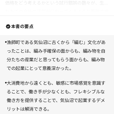
価格をどう考えるかという試行錯誤の数々が、生ま
れたての会社の活気が伝わってくるような筆致で描
かれている。と同時に、一度壊れてしまった土地
本書の要点
で、働くということがどういう意味を持つのかが重
みをもって胸に迫ってくる。本書のストーリーを読
漁師町である気仙沼に古くから「編む」文化があ
むことで、ビジネスがもたらす豊かさと感動とは何
ったことは、編み手確保の面からも、編み物を自
かを学ぶことができるだろう。
分たちの産業だと思ってもらう面からも、編み物
での起業にとって意義深かった。
大消費地から遠くとも、敏感に市場感覚を意識す
ることで、働き手が少なくとも、フレキシブルな
働き方を提供することで、気仙沼で起業するデメ
リットは解消できる。