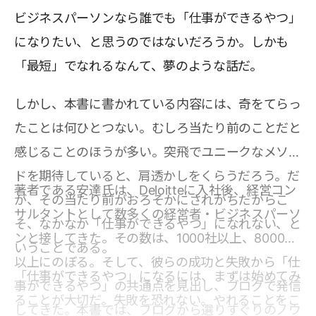
ビジネスパーソンなら誰でも「仕事ができるやつ」
になりたい、と思うのではないだろうか。しかも
「最短」でなれるなんて、夢のような話だ。
しかし、本書に書かれている内容には、奇をてらっ
たことは何ひとつない。むしろ当たり前のことだと
感じることのほうが多い。突飛でユニークなメソッ
ドを期待していると、肩透かしをくらうだろう。だ
著者である安達氏は、Deloitteに入社後、経営コン
が、その当たり前がおろそかにされがちだからこ
サルタントとして数多くの経営者・ビジネスパーソ
そ、なかなか「仕事ができるやつ」になれない、と
ンと接してきた。その数は、1000社以上、8000人
いうことである。
以上にのぼる。そして、彼らの成功と失敗から「仕
「仕事ができるやつ」になるには、まずは始めてみ
事ができるやつ」の共通点を見出し、ブログで発信
ることが大切だ。失敗を恐れない。やれることをこ
してきた。本書では、ブログから選りすぐりのノウ