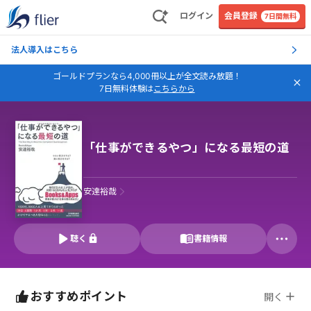
ログイン
会員登録
7日間無料
法人導入はこちら
ゴールドプランなら4,000冊以上が全文読み放題！
7日無料体験は
こちらから
「仕事ができるやつ」になる最短の道
安達裕哉
聴く
書籍情報
おすすめポイント
開く