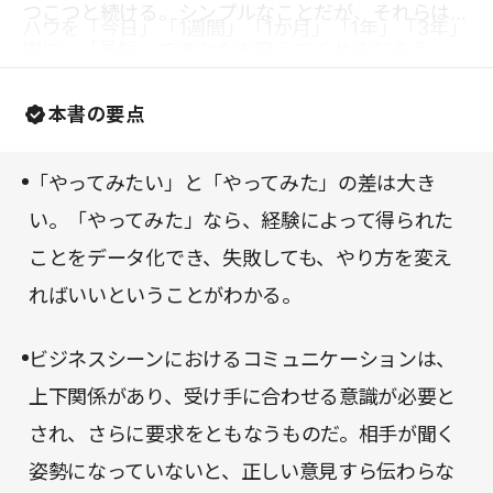
つこつと続ける。シンプルなことだが、それらは確
ハウを「今日」「1週間」「1か月」「1年」「3年」
実に、「最短」であなたを変えてくれるだろう。
「一生」と習得期間の長短に応じて分類し、それぞ
れのステップでやるべきことをわかりやすく記して
本書の要点
いる。本書を読みながら、あなたがやってみたいこ
とを、それぞれのステップについて書き出してみる
「やってみたい」と「やってみた」の差は大き
のも良いかもしれない。
い。「やってみた」なら、経験によって得られた
ことをデータ化でき、失敗しても、やり方を変え
ればいいということがわかる。
ビジネスシーンにおけるコミュニケーションは、
上下関係があり、受け手に合わせる意識が必要と
され、さらに要求をともなうものだ。相手が聞く
姿勢になっていないと、正しい意見すら伝わらな