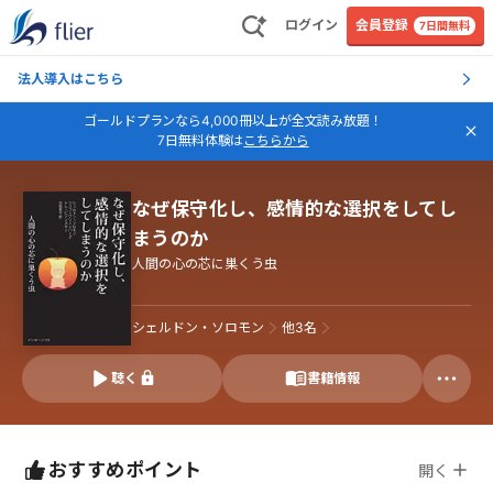
ログイン
会員登録
7日間無料
法人導入はこちら
ゴールドプランなら4,000冊以上が全文読み放題！
7日無料体験は
こちらから
なぜ保守化し、感情的な選択をしてし
まうのか
人間の心の芯に巣くう虫
シェルドン・ソロモン
他
3
名
聴く
書籍情報
おすすめポイント
開く