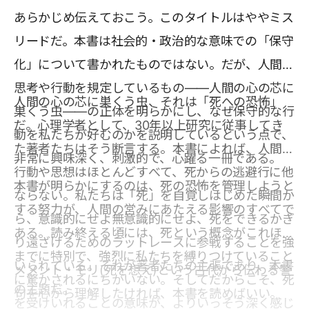
あらかじめ伝えておこう。このタイトルはややミス
リードだ。本書は社会的・政治的な意味での「保守
化」について書かれたものではない。だが、人間の
思考や行動を規定しているもの――人間の心の芯に
人間の心の芯に巣くう虫、それは「死への恐怖」
巣くう虫――の正体を明らかにし、なぜ保守的な行
だ。心理学者として、30年以上研究に従事してき
動を私たちが好むのかを説明しているという点で、
た著者たちはそう断言する。本書によれば、人間の
非常に興味深く、刺激的で、心躍る一冊である。
行動や思想はほとんどすべて、死からの逃避行に他
本書が明らかにするのは、死の恐怖を管理しようと
ならない。私たちは「死」を自覚しはじめた瞬間か
する努力が、人間の営みにあたえる影響のすべてで
ら、意識的にせよ無意識的にせよ、死をできるかぎ
ある。読み終える頃には、死という概念がこれほど
り遠ざけるためのラットレースに参戦することを強
までに特別で、強烈に私たちを縛りつけていること
いられている。それが著者たちの主張であり、本書
メメント・モリ(死を想え)という古代から伝わる警
に驚かされるにちがいない。そしてだからこそ、死
の主題だ。
句を心から理解したければ、本書を読めばいい。
を受けいれることの意味が、よりいっそう深く感じ