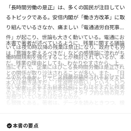
「長時間労働の是正」は、多くの国民が注目してい
るトピックである。安倍内閣が「働き方改革」に取
り組んでいるさなか、痛ましい「電通過労自死事
件」が起こり、世論も大きく動いている。電通にお
本書で著者が述べているように、残業に関する議論
いては夜10時以降の残業は禁止になり、政府でも労
は「意識を変えるべきだ」などの感情論に流れがち
働時間規制を強化することが検討されているが、本
だ。残業の理由としても、わかりやすさから、上司
当にそれで、企業にはびこる長時間労働は是正され
との関係が取り沙汰されることが多い。また、「日
るのだろうか。サービス残業が誘発されるだけでは
一人の労働者として、長時間労働について考えると
本人は働き過ぎだ」「生産性が低い」という、いつ
ないのか。そもそも日本社会にこれほどまでに残業
き、本書は必ずその思索の助けとなってくれるだろ
のまにかすりこまれたステレオタイプ的な物の見方
が根づいているのはなぜなのか。
う。
も根強くある。著者は、データを読みときつつ、根
拠の薄弱なそうした議論を一掃し、「残業の合理
性」や、「日本社会が残業ありきで設計されている
本書の要点