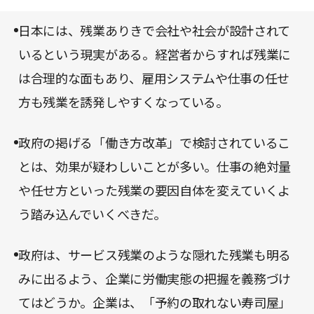
こと」を指摘する。その上で、職場で人が死ぬよう
な社会には断固としてNOをつきつけ、このような
日本には、残業ありきで会社や社会が設計されて
現状にどう立ち向かえるのか、政府によってリード
いるという現実がある。経営者からすれば残業に
されている「働き方改革」は有効なのかを論じてい
は合理的な面もあり、雇用システムや仕事の任せ
る。
方も残業を誘発しやすくなっている。
政府の掲げる「働き方改革」で検討されているこ
とは、効果が疑わしいことが多い。仕事の絶対量
や任せ方といった残業の要因自体を変えていくよ
う踏み込んでいくべきだ。
政府は、サービス残業のような隠れた残業も明る
みに出るよう、企業に労働実態の把握を義務づけ
てはどうか。企業は、「予約の取れない寿司屋」