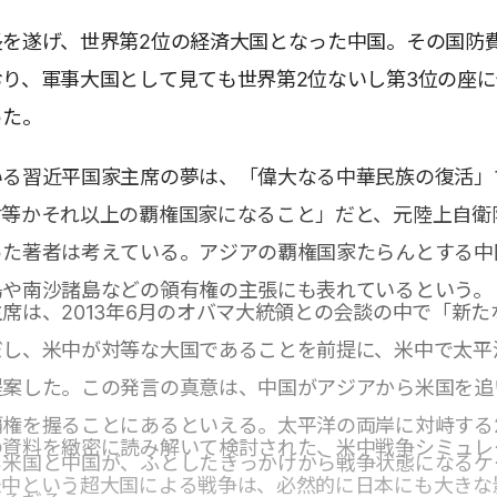
長を遂げ、世界第2位の経済大国となった中国。その国防
り、軍事大国として見ても世界第2位ないし第3位の座
った。
いる習近平国家主席の夢は、「偉大なる中華民族の復活」
対等かそれ以上の覇権国家になること」だと、元陸上自衛
った著者は考えている。アジアの覇権国家たらんとする中
島や南沙諸島などの領有権の主張にも表れているという。
席は、2013年6月のオバマ大統領との会談の中で「新た
だし、米中が対等な大国であることを前提に、米中で太平
提案した。この発言の真意は、中国がアジアから米国を追
覇権を握ることにあるといえる。太平洋の両岸に対峙する
の資料を緻密に読み解いて検討された、米中戦争シミュレ
ち米国と中国が、ふとしたきっかけから戦争状態になるケ
米中という超大国による戦争は、必然的に日本にも大きな