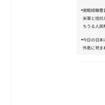
実戦経験豊
米軍と拮抗
ちうる人民
今日の日本
外患に苛ま