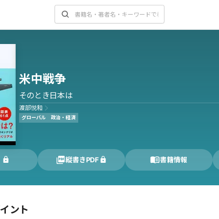
米中戦争
そのとき日本は
渡部悦和
グローバル
政治・経済
く
縦書きPDF
書籍情報
ポイント