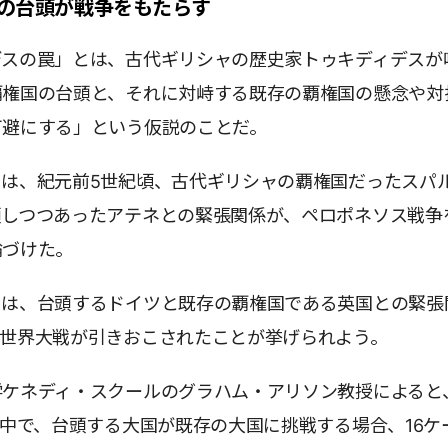
の台頭が戦争をもたらす
デスの罠」とは、古代ギリシャの歴史家トゥキディデスが
覇権国の台頭と、それに対峙する既存の覇権国の懸念や対
可避にする」という仮説のことだ。
スは、紀元前5世紀頃、古代ギリシャの覇権国だったスパ
頭しつつあったアテネとの緊張関係が、ペロポネソス戦争
論づけた。
ては、台頭するドイツと既存の覇権国である英国との緊張
次世界大戦が引きおこされたことが挙げられよう。
学ケネディ・スクールのグラハム・アリソン教授によると
の中で、台頭する大国が既存の大国に挑戦する場合、16ケ