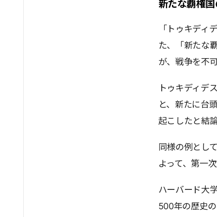
新たな覇権国
「トゥキディ
た、「新たな
が、戦争を不
トゥキディデ
と、新たに台
起こしたと結
同様の例とし
よって、第一
ハーバード大
500年の歴史