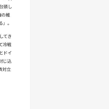
台頭し
権の維
る」。
してき
て冷戦
とドイ
封じ込
済対立