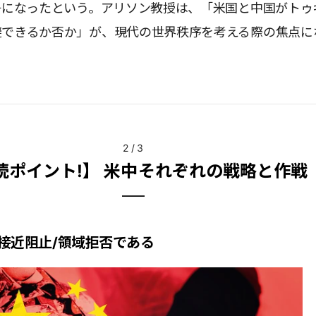
争になったという。アリソン教授は、「米国と中国がトゥ
避できるか否か」が、現代の世界秩序を考える際の焦点に
。
2
/
3
読ポイント!】 米中それぞれの戦略と作戦
接近阻止/領域拒否である