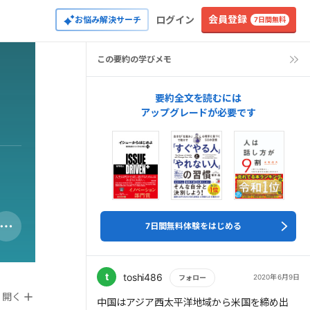
会員登録
ログイン
お悩み解決サーチ
7日間無料
この要約の学びメモ
要約全文を読むには
アップグレードが必要です
7日間無料体験をはじめる
t
toshi486
2020年6月9日
フォロー
開く
もっと読む
中国はアジア西太平洋地域から米国を締め出