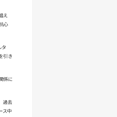
唱え
抗心
ルタ
を引き
関係に
、過去
ース中