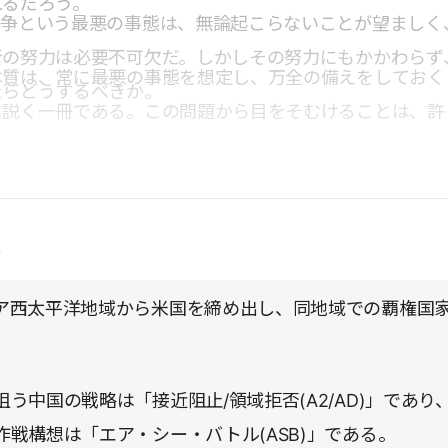
れるだろう。
戦争という最悪の事態は、無論起こらないことが望ましく
断の努力は必要不可欠だ。しかしその努力にもかかわらず
本質は、常に最悪の事態を想定し、万全の備えをしておく
たらどうするべきか。
に説く一冊である。この問題から目をそむけることは、許
点
ア西太平洋地域から米国を締め出し、同地域での覇権国
。
う中国の戦略は「接近阻止/領域拒否(A2/AD)」であり
作戦構想は「エア・シー・バトル(ASB)」である。