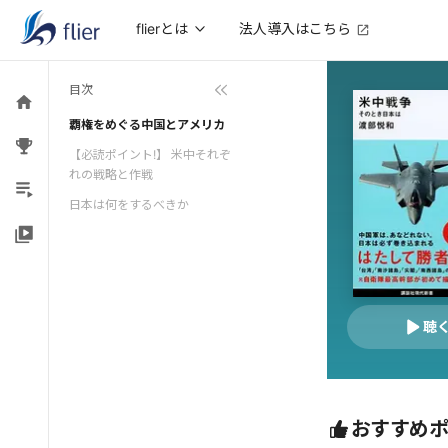
法人導入はこちら
flierとは
目次
覇権をめぐる中国とアメリカ
【必読ポイント!】 米中それぞ
れの戦略と作戦
日本は何をするべきか
聴
おすすめ