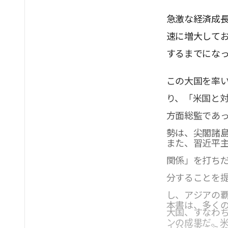
急激な経済成
速に増大してお
するまでにな
この大国を率
り、「米国と
方面総監であ
勢は、尖閣諸
また、習近平主
関係」を打ち
分することを
し、アジアの
本書は、多く
大国、すなわ
ンの成果だ。