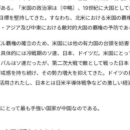
ある。「米国の政治家は〔中略〕、19世紀に大国として
の目標を堅持してきた。すなわち、北米における米国の覇
州・アジア及び中東における敵対的大国の覇権の予防であ
バル覇権の確立のため、米国には他の有力国の台頭を妨害
。具体的には冷戦期のソ連、日本、ドイツだ。米国にとっ
イバルはソ連だったが、第二次大戦で敵として戦った日本
警戒感を持ち続け、その勢力増大を抑えてきた。ドイツの
が活用されたし、日本とは日米半導体戦争などの激しい経
国にとって最も手強い国家が中国なのである。