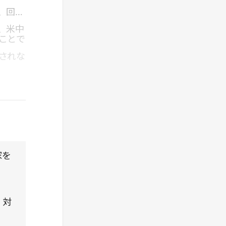
、回避
、米中
ことで
されな
家を
、対