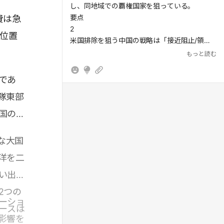
し、同地域での覇権国家を狙っている。
要点
費は急
2
に位置
米国排除を狙う中国の戦略は「接近阻止/領域
拒否(A2/AD)」であり、対する米国の作戦構想
もっと読む
は「エア・シー・バトル(ASB)」である。
要点
であ
3
隊東部
実戦経験豊富な米軍だが、陸、海、空、宇宙、
サイバーの全ドメインで米軍と拮抗した力を持
国の姿
つ軍隊との戦争経験は乏しく、そうした実力を
持ちうる人民解放軍は侮れない存在である。
な大国
要点
4
洋を二
今日の日本は、千年に一度の地殻変動と厳しい
い出
安全保障環境という内憂外患に苛まれており、
しっかりとした備えが必要不可欠だ。
2つの
ーショ
ースは
影響を