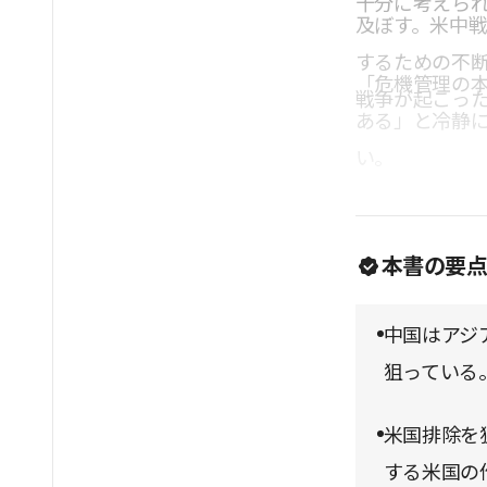
十分に考えら
及ぼす。米中
するための不
「危機管理の
戦争が起こっ
ある」と冷静
い。
本書の要
中国はアジ
狙っている
米国排除を狙
する米国の