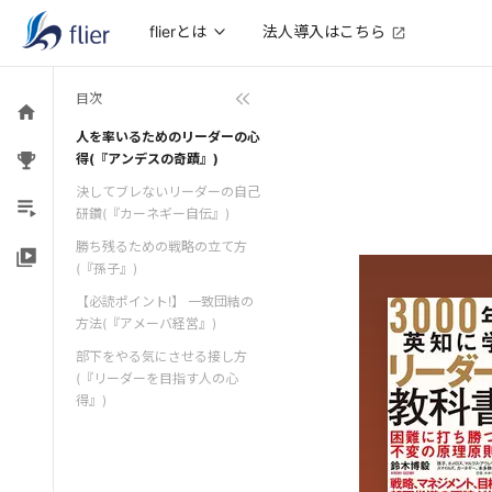
法人導入はこちら
flierとは
目次
人を率いるためのリーダーの心
得(『アンデスの奇蹟』)
決してブレないリーダーの自己
研鑽(『カーネギー自伝』)
勝ち残るための戦略の立て方
(『孫子』)
【必読ポイント!】 一致団結の
方法(『アメーバ経営』)
部下をやる気にさせる接し方
(『リーダーを目指す人の心
得』)