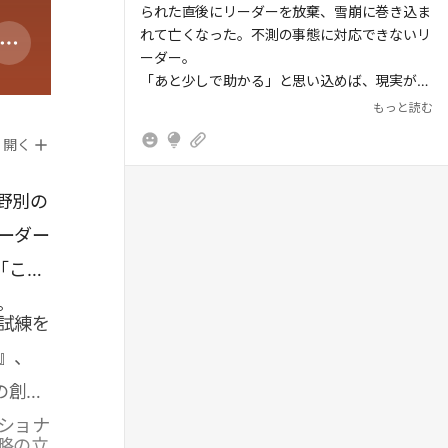
られた直後にリーダーを放棄、雪崩に巻き込ま
れて亡くなった。不測の事態に対応できないリ
ーダー。
「あと少しで助かる」と思い込めば、現実がそ
の期待を打ち砕いたとき、自分の心も死に引き
もっと読む
寄せられてしまうから→「夜と霧」のクリスマ
開く
スの話みたい…。
★極限状況に打ち勝つリーダーシップとは、現
実と向き合い、黙々と目的地へと歩みを進めら
野別の
れる人のものだといえる。
ーダー
「これ
。
試練を
』、
の創業
ショナ
略の立