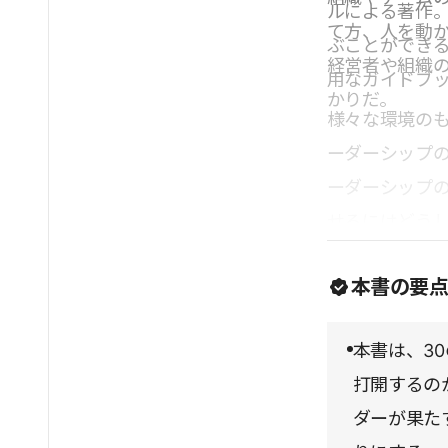
ルによる著作。
て方、人を動
ぶことができ
経営者や組織
用なガイドブ
かりだ。
様々な環境のも
ーダーシップ
ーダーシップ
せるにはどう
な示唆と希望
本書の要
本書は、3
打開するの
ダーが果た