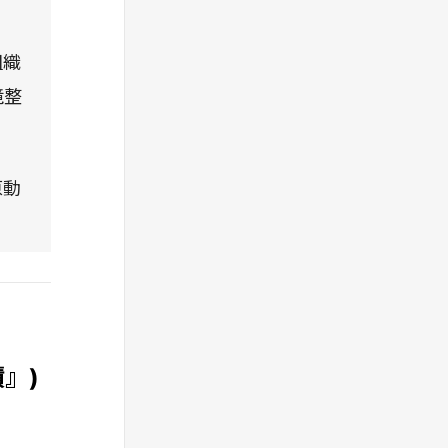
組織
境整
原動
』)