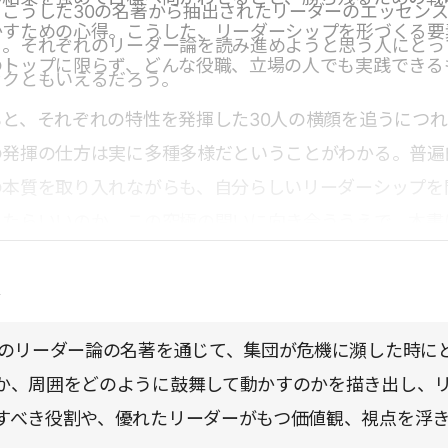
こうした30の名著から抽出されたリーダーのエッセン
かすための心得。こうした、リーダーシップを形づくる要
る。それぞれのリーダー論を読み進めようと思う人にとっ
のトップに限らず、どんな役職、立場の人でも実践できる
ックともいえるだろう。
と、それぞれの特性を発揮した30人の横顔を追うにつ
の発揮の仕方は実に多種多様だということがわかる。普遍
の本質を取り入れながらも、自分らしいリーダーシップを
したらいいのか。この究極の問いに向き合ううえで、本書
を与えてくれるにちがいない。
点
0のリーダー論の名著を通じて、集団が危機に瀕した時に
か、周囲をどのように鼓舞して動かすのかを描き出し、
すべき役割や、優れたリーダーがもつ価値観、視点を浮