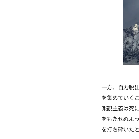
一方、自力脱
を集めていく
楽観主義は死
をもたせぬよ
を打ち砕いた