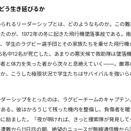
どう生き延びるか
められるリーダーシップとは、どのようなものか。この難
たのが、1972年の冬に起きた飛行機墜落事故である。
で、学生のラグビー選手団とその家族たちを乗せた飛行機
5名中12名が死亡した。あまりの悪天候で救助隊は墜落
傷者と体力を失った者から次々と息絶えていく――。厳寒
ずか。こうした極限状況で学生たちはサバイバルを強いら
ーダーシップをとったのは、ラグビーチームのキャプテン
である。彼はかろうじて残った機内を整備し、負傷者を暖
命に励ました。「夜が明ければ、きっと捜索隊が発見して
遭難から11日目の朝、絶望のニュースが無線通信機から