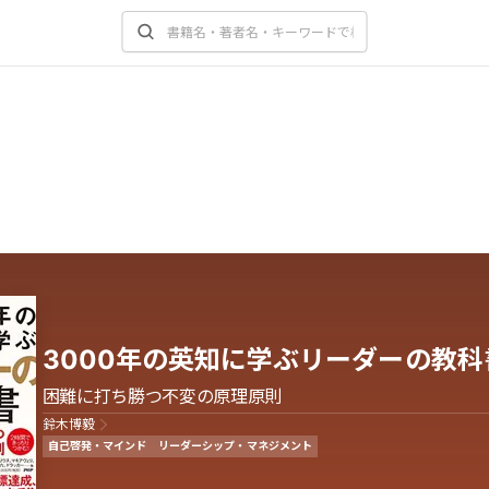
3000年の英知に学ぶリーダーの教科
困難に打ち勝つ不変の原理原則
鈴木博毅
自己啓発・マインド
リーダーシップ・マネジメント