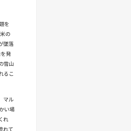
題を
南米の
が墜落
機を発
の雪山
れるこ
、マル
かい場
くれ
流れて