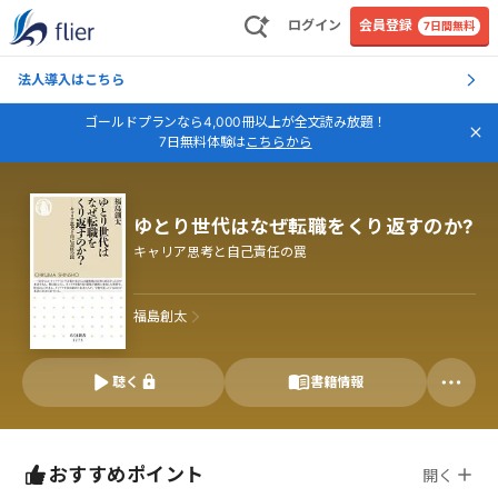
ログイン
会員登録
7日間無料
法人導入はこちら
ゴールドプランなら4,000冊以上が全文読み放題！
7日無料体験は
こちらから
ゆとり世代はなぜ転職をくり返すのか?
キャリア思考と自己責任の罠
福島創太
聴く
書籍情報
おすすめポイント
開く