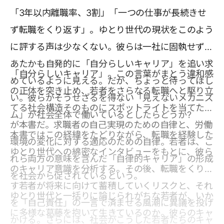
「3年以内離職率、3割」「一つの仕事が長続きせ
ず転職をくり返す」。ゆとり世代の現状をこのよう
に評する声は少なくない。彼らは一社に固執せず、
あたかも自発的に「自分らしいキャリア」を追い求
「自分らしいキャリア」。この言葉がまとう違和感
めているように見える。だが、ちょっと待ってほし
の正体を突き止め、若者をさらなる転職へと駆り立
い。彼らがそうせざるを得ない「見えないメカニズ
てる社会構造そのものにスポットライトを当てたの
ム」が社会全体で働いているとしたらどうか?
が本書だ。求職者の自己実現のための自律と、労働
本書ではこの経緯をたどりながら、転職を経験した
環境の変化に対する適応のための自律。若者は、こ
ゆとり世代への綿密なインタビューをもとに、彼ら
れら両方の意味を含んだ「自律的キャリア」の形成
のキャリア意識を分析する。その後、転職をくり返
を社会から促されているという。
す若者が将来に向けて蓄積していくリスクと、それ
ゆとり世代と一括りに論じられがちな若者が、いか
を「自己責任」の一言で済ませる風潮に異議を投げ
に多様な葛藤を抱いて生きているのか。彼らのキャ
かける。さらには、社会がこうした若者たちのキャ