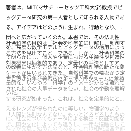
著者は、MIT(マサチューセッツ工科大学)教授でビ
ッグデータ研究の第一人者として知られる人物であ
る。アイデアはどのように生まれ、行動となり、集
団へと広がっていくのか。本書では、その法則性
社会科学の目的は「社会を科学的に理解し、制御す
を、高度な数学モデルとビッグデータの活用によっ
る方法を見出すこと」である。しかし、社会科学の
て明らかにし、個人や企業における生産性や創造性
対象概念は抽象的であり、定量化の手法としてアン
の改善に生かす方法論など、社会物理学の新たな成
ケートが用いられてきた。自然科学での精密かつ定
果を余すことなく紹介した一冊である。
ところが近年、著者らによって、ITシステムに蓄積
量的な、いわゆる「科学」のイメージからは離れて
された社会の大量データを使い、社会の挙動を理解
いた。
する研究が始まった。これは、社会を定量的にとら
えるレンズが得られたのに等しい。物理学のよう
「人間に法則なんてない。もっとどろどろしたもの
に、社会についてもデータによる検証・反証可能な
で、国や文化によっても違うし、一律な議論をして
科学が発展し始めたのである。これは組織運営や都