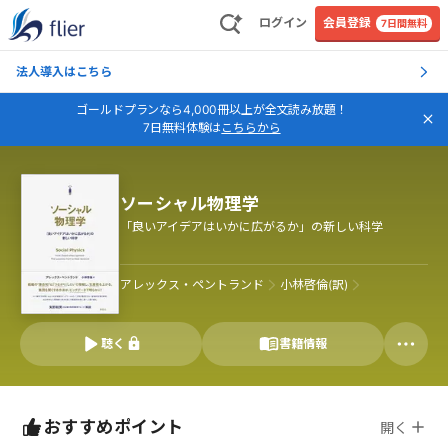
ログイン
会員登録
7日間無料
法人導入はこちら
ゴールドプランなら4,000冊以上が全文読み放題！
7日無料体験は
こちらから
ソーシャル物理学
「良いアイデアはいかに広がるか」の新しい科学
アレックス・ペントランド
小林啓倫(訳)
聴く
書籍情報
おすすめポイント
開く