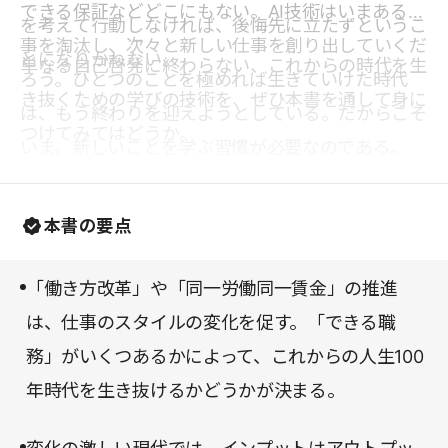
できる保証などどこにもない。AI技術はいまある仕
を考えて行動しなければ、後悔先に立たずというこ
事を淘汰し、次々と新しい仕事を創り出していくだ
とになりかねない。
単なる自己啓発に終わらない、これからの時代を生
ろう。ひとつのことを極めれば生きていけた時代
き抜くための学びの技術を、ぜひ本書を通して身に
は、もう終わりを迎えようとしている。だからこそ
つけてみてはどうか。
いま、新しいことを学ぶ習慣が必要なのである。
本書の要点
「働き方改革」や「同一労働同一賃金」の推進
は、仕事のスタイルの変化を促す。「できる職
務」がいくつあるかによって、これからの人生100
年時代を生き抜けるかどうかが決まる。