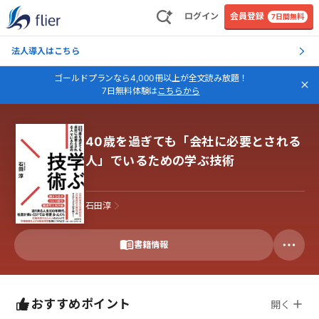
ログイン
会員登録
7日間無料
法人導入はこちら
ゴールドプランなら4,000冊以上が全文読み放題！
7日無料体験は
こちらから
40歳を過ぎても「会社に必要とされる
人」でいるための学ぶ技術
石田淳
書籍情報
おすすめポイント
開く