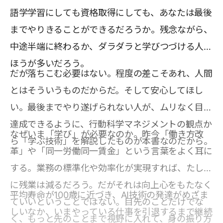
語学学習にしても資格取得にしても、あなたは最後
までやりきることができるだろうか。残念ながら、
中途半端に終わるか、ダラダラと学びつづける人の
ほうが多いだろう。
だが落ちこむ必要はない。程度の差こそあれ、人間
とはそういうものだからだ。そして安心してほし
い。最後までやり遂げられない人が、ムリなく目標
達成できるように、行動科学マネジメントの観点か
なぜいま「学び」が必要なのか。昨今「働き方改
ら「学ぶ技術」を解説したものが本書なのだから。
革」や「同一労働同一賃金」という言葉をよく耳に
する。業務の標準化や効率化が実現すれば、たしか
に残業は減るだろう。だがそれは向上心をもたなく
平均寿命が100歳に近づき、AI技術の発達がめざま
ていいということではない。目先のことだけでな
しいなか、いまやっている仕事を引退するまで継続
く、もっと先のことまで視野に入れて、身の振り方