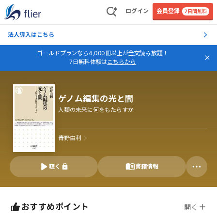
ログイン
会員登録
7日間無料
法人導入はこちら
ゴールドプランなら4,000冊以上が全文読み放題！
7日無料体験は
こちらから
ゲノム編集の光と闇
人類の未来に何をもたらすか
青野由利
聴く
書籍情報
おすすめポイント
開く