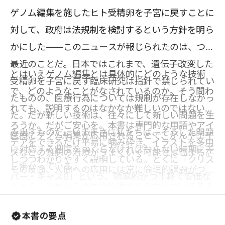
ゲノム編集を施したヒト受精卵を子宮に戻すことに
対して、政府は法規制を検討するという方針を明ら
かにした――このニュースが報じられたのは、つい
最近のことだ。日本ではこれまで、遺伝子改変した
とはいえゲノム編集とは具体的にどのような技術
受精卵を子宮に戻す臨床研究は指針で禁じられてい
で、どのようなことがなされているのか。そう問わ
たものの、医療行為については規制が存在しなかっ
れても、説明するのはなかなか難しいのではないだ
た。だが新しい技術は、往々にして新しい問題を生
ろうか。だがご安心を。本書は専門的な用語やアイ
み出すものだ。いままさに私たちは、そうした問題
医療にゲノム編集が応用されることで、がんやエイ
デアをできるだけ平易に噛み砕き、イラストを多用
に対応する制度をつくらなければならない時期に差
ズなどの難病の治療がうまくいく可能性は高まる。
しつつわかりやすく説明している。とくに「クリス
し掛かっている。
その反面、人間への応用には常に倫理的課題がつき
パー・キャス9」という、効率的かつ手軽で安価な
まとう。これからの生命倫理のあり方について考え
新技術の解説に力が入れられているのがポイント
るうえでも重要な一冊だ。
だ。本書を読めば、この新技術によって研究、医
本書の要点