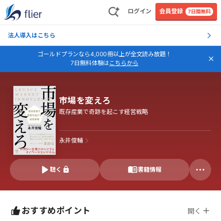
ログイン
会員登録
7日間無料
法人導入はこちら
ゴールドプランなら4,000冊以上が全文読み放題！
7日無料体験は
こちらから
市場を変えろ
既存産業で奇跡を起こす経営戦略
永井俊輔
聴く
書籍情報
おすすめポイント
開く