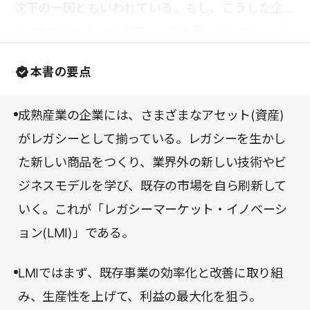
沈下の一因ともいわれている。もし、こうした企業
がLMIを取り入れて力強さを取り戻していけば、私
たちにはどれほど明るい明日が待っているだろう
本書の要点
か。そう思わずにはいられない。成熟産業の企業を
率いる経営者や社員の方々が、夢の続きを描き、実
成熟産業の企業には、さまざまなアセット(資産)
現するための戦略を学ぶうえで、本書は格好の一冊
がレガシーとして揃っている。レガシーを生かし
だ。
た新しい商品をつくり、業界外の新しい技術やビ
ジネスモデルを学び、既存の市場を自ら刷新して
いく。これが「レガシーマーケット・イノベーシ
ョン(LMI)」である。
LMIではまず、既存事業の効率化と改善に取り組
み、生産性を上げて、利益の最大化を狙う。