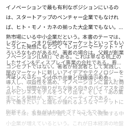
イノベーションで最も有利なポジションにいるの
は、スタートアップのベンチャー企業でもなけれ
ば、ヒト・モノ・カネの揃った大企業でもない。成
熟市場にいる中小企業だという。本書のテーマは、
レガシー、つまり伝統的なマーケットといってもい
こうした発想にもとづく「レガシーマーケット・イ
ろいろなものがあるが、著者の場合は、父親が創業
ノベーション(LMI)」である。これは単なる机上の
したサイン&ディスプレイ事業の会社である。看板
コンセプトではない。著者が経営者として実践し、
屋のマーケットに新しいアイデアやテクノロジーを
実証してきた、イノベーションの手法である。
「イノベーションは中小企業とは縁遠いもの」。こ
導入し、収益性を高め、イノベーションに富んだ商
うした、世間が陥りがちな後ろ向きのバイアスを逆
品やビジネスモデルをつくり出す。そして「あの業
手にとる発想が、実にイノベーティブである。
界で働きたい」と誰もが憧れるようなマーケットに
刷新する。それがLMIのめざすところである。
近年では、事業継承が難しく、やむなく廃業する中
小企業が増えているという。これが日本経済の地盤