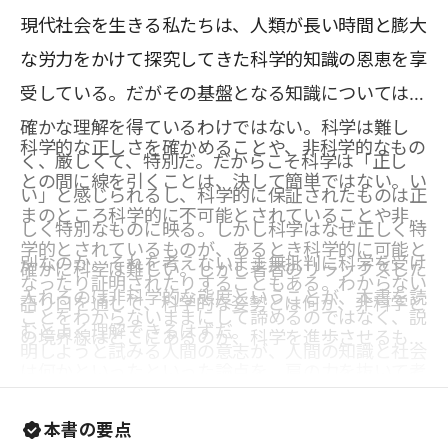
現代社会を生きる私たちは、人類が長い時間と膨大
な労力をかけて探究してきた科学的知識の恩恵を享
受している。だがその基盤となる知識については、
確かな理解を得ているわけではない。科学は難し
科学的な正しさを確かめることや、非科学的なもの
く、厳しくて、特別だ。だからこそ科学は「正し
との間に線を引くことは、決して簡単ではない。い
い」と感じられるし、科学的に保証されたものは正
まのところ科学的に不可能とされていることや非科
しく特別なものに映る。しかし科学はなぜ正しく特
学的とされているものが、あるとき科学的に可能と
別なのか。それを考えないまま無批判に科学を受け
確かに科学は難しい。しかし著者のリラックスした
なったり証明されたりすることもある。わからない
入れるのは非科学的な態度ということが、本書を読
語り口を通して、科学的な姿勢とは何か、非科学と
ことをわからないままにして諦めるのではなく、説
むとよく理解できるはずだ。
の境界線はどこにあるのか、科学を進歩させるもの
明しようと試みる人間の意志が、人間の知識と社会
は何かといったといった論点を、肩の力を抜いて考
を進歩させてきたのだ。「難しいから」と理解を放
えてみてはどうだろうか。
棄し、科学者の言うことや科学を装う言説を無批判
本書の要点