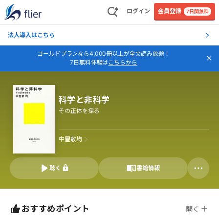
ログイン
会員登録
7日間無料
法人導入はこちら
ゴールドプランなら4,000冊以上が全文読み放題！
7日無料体験は
こちらから
科学と非科学
その正体を探る
中屋敷均
聴く
書籍情報
おすすめポイント
開く