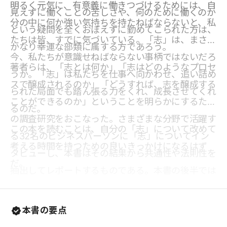
明るく元気に、有意義に働きつづけるためには、自
見えずに働くことの苦しさや、何のために働くのか
分の中に何か強い気持ちを持たねばならないと、私
という疑問を全くおぼえずに勤めてこられた方は、
たちは皆、すでに気づいている。「志」は、まさに
かなり幸運な部類に属する方であろう。
今、私たちが意識せねばならない事柄ではないだろ
著者らは、「志とは何か」「志はどのようなプロセ
うか。「志」は私たちを仕事へ向かわせ、追い詰め
スで醸成されるのか」「どうすれば、志を醸成する
られた局面でも踏ん張る力をくれ、成長させてくれ
ことができるのか」ということを明らかにするため
るのだ。
の調査研究をおこなった。さまざまな分野で活躍す
この本を読むことは、自分の「志」について改めて
る32名のビジネスパーソンに「志」についてイン
考える時間を持つための良いきっかけになるはず
タビューし、本書はその結果から共通性や法則性を
だ。
抽出してレポートするものである。本書の後半では
たっぷりとページを割き、8人の詳細な事例を提示
している。
本書の要点