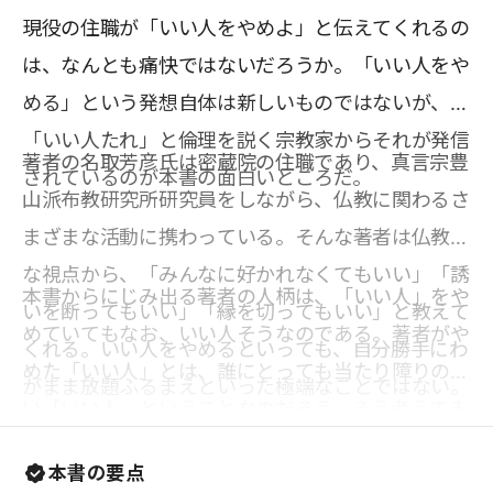
現役の住職が「いい人をやめよ」と伝えてくれるの
は、なんとも痛快ではないだろうか。「いい人をや
める」という発想自体は新しいものではないが、
「いい人たれ」と倫理を説く宗教家からそれが発信
著者の名取芳彦氏は密蔵院の住職であり、真言宗豊
されているのが本書の面白いところだ。
山派布教研究所研究員をしながら、仏教に関わるさ
まざまな活動に携わっている。そんな著者は仏教的
な視点から、「みんなに好かれなくてもいい」「誘
本書からにじみ出る著者の人柄は、「いい人」をや
いを断ってもいい」「縁を切ってもいい」と教えて
めていてもなお、いい人そうなのである。著者がや
くれる。いい人をやめるといっても、自分勝手にわ
めた「いい人」とは、誰にとっても当たり障りのな
がまま放題ふるまえといった極端なことではない。
い「いい人」ということなのだろう。そう考えてみ
嫌なことにはノーと言ったり、依存してくる人に対
ると、私たちは普段、好かれたいと思ってもいない
して一線を引いたりと、その内容はまっとうなこと
本書の要点
相手、縁を切りたいと思っている相手にですら、