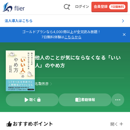
ログイン
会員登録
7日間無料
法人導入はこちら
ゴールドプランなら4,000冊以上が全文読み放題！
7日無料体験は
こちらから
他人のことが気にならなくなる「いい
人」のやめ方
名取芳彦
聴く
書籍情報
おすすめポイント
開く