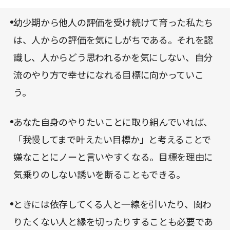
であるからこそ受け入れやすい。実行すれば確実に
「いい顔」をするべきだと考えて、疲弊していない
自分の生活が前向きになるだろうと思えるものばか
幼少期から他人の評価を受け続けて育った私たち
だろうか。本書を読みながら、自分が誰にとってい
りだ。
は、人からの評価を気にしがちである。それを認
い人でありたいか、考えてみてはいかがだろうか。
識し、人からどう思われるかを気にしない、自分
流のやり方で幸せになれる目標に向かっていこ
う。
あなた自身のやりたいことに取り組んでいれば、
「我慢してまで叶えたい目標か」と考えることで
嫌なことにノーと言いやすくなる。目標を理由に
気乗りのしない誘いを断ることもできる。
ときには依存してくる人と一線を引いたり、関わ
りたくない人と縁を切ったりすることも必要であ