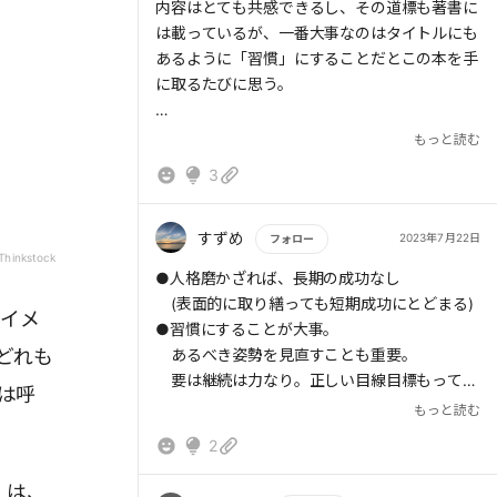
> あくまで、土台におくべきなのは、公平さ、
もっと読む
内容はとても共感できるし、その道標も著書に
誠実さなど、あなたが最も大切にしたい価値観
は載っているが、一番大事なのはタイトルにも
だ。
あるように「習慣」にすることだとこの本を手
ゴールイメージを描くこと。最後にどうなって
に取るたびに思う。
いたいのか？を味わうことから始める。
個人のミッションステートメント、すなわち個
理解だけでなく実践して初めて本書の価値を感
もっと読む
人理念 を掲げることが大事。
じるし、アドラーの心理学を読むとさらにその
3
自分にとって何が一番重要な価値かを見極める
意味を理解できると思う。
こと。
→自分にとっては「穏やかであること」「みん
すずめ
2023年7月22日
フォロー
なが笑顔で楽しめること」か。
Thinkstock
もっと読む
●人格磨かざれば、長期の成功なし
(表面的に取り繕っても短期成功にとどまる)
なイメ
●習慣にすることが大事。
> 第2の習慣はリーダーシップ(優先すべきこと
どれも
あるべき姿勢を見直すことも重要。
を決める)であり、第3の習慣はマネジメント
要は継続は力なり。正しい目線目標もって。
(優先すべきことを優先して行えるようにする
は呼
①主体的であること
こと)だともいえる。
もっと読む
②人生のゴールを考え、そこから自分の行い
> 自分を律して実行することがマネジメントに
2
を俯瞰的に見てみる
は必要である。
③優先事項を見極め、注力する。
> その中で、「重要度が高く、緊急度が低い」
」は、