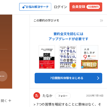
会員登録
ログイン
お悩み解決サーチ
7日間無料
この要約の学びメモ
要約全文を読むには
アップグレードが必要です
7日間無料体験をはじめる
た
たなか
2020年7月14日
フォロー
開く
もっと読む
> 7つの習慣を暗記することに意味はなく、そ