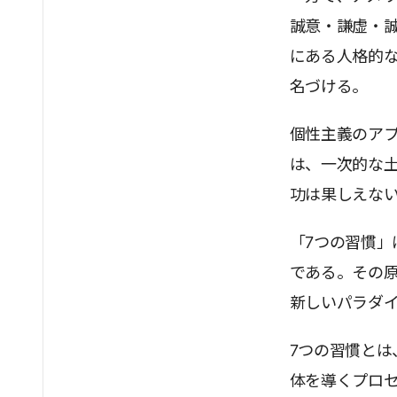
誠意・謙虚・
にある人格的
名づける。
個性主義のア
は、一次的な
功は果しえな
「7つの習慣
である。その
新しいパラダイ
7つの習慣と
体を導くプロセ