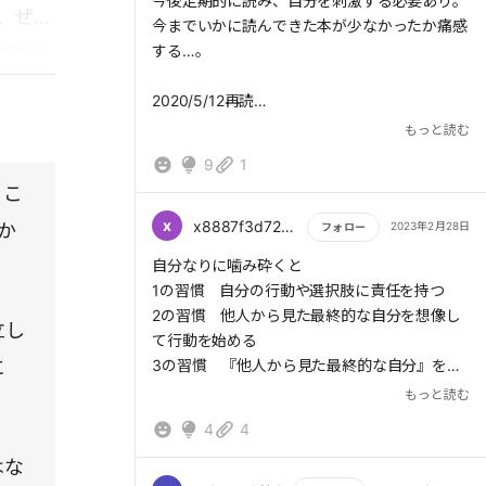
もっと読む
> そのプロセスは、「私的成功の習慣(第1～第
今後定期的に読み、自分を刺激する必要あり。
、ぜ
3の習慣)」、「公的成功の習慣(第4～第6の習
今までいかに読んできた本が少なかったか痛感
慣)」、「再新再生の習慣(第7の習慣)」と大き
する…。
部分も
く3段階に分類することができる。
2020/5/12再読
第1の習慣 主体的である
何回読んでも身に染みる。
もっと読む
第2の習慣 終わりを思い描くことから始める
これは買う。
9
1
第3の習慣 最優先事項を優先する
るこ
第4の習慣 Win-Winを考える
第5の習慣 まず理解に徹し、そして理解される
x
x8887f3d72lm68
2023年2月28日
か
フォロー
第6の習慣 シナジーを創り出す
もっと読む
自分なりに噛み砕くと
第7の習慣 刃を研ぐ
1の習慣 自分の行動や選択肢に責任を持つ
2の習慣 他人から見た最終的な自分を想像し
> 私達の行動は、自分自身の決定と選択の結果
立し
て行動を始める
である。私達は感情を抑えて自らの価値観を優
に
3の習慣 『他人から見た最終的な自分』を実
先させることができる。
現する為 に未来の自分に
もっと読む
> 主体的」とは、自発的に率先して行動するこ
仕事を作る
とだけを意味するものではなく、人間として、
4
4
4の習慣 相手に自分が与えられる価値やメリ
自分で選んだ人生の責任を引き受けることも意
はな
ットを考える、他者思考のギバーを見つける
味する。