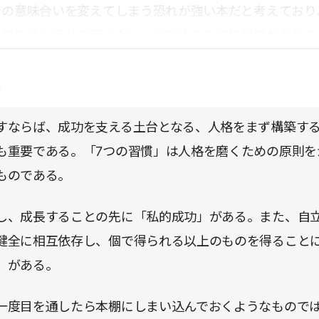
その意味合いを変えてしまう恐れが強い本だと考えており
本書を読み返して頂きたい。咀嚼するまでに時間がかかる
るが、それだけ内容の充実した本である。
点
すならば、成功を支える土台となる、人格をまず構築す
も重要である。「7つの習慣」は人格を磨くための原則を
ものである。
し、成長することの先に「私的成功」がある。また、自
健全に相互依存し、個で得られる以上のものを得ること
」がある。
一度目を通したら本棚にしまい込んでおくようなもので