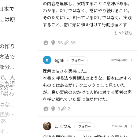
の内容を理解し、実践することに意味がある。
日本で
わかる、だけではなく、常にやり続けること。
そのためには、知っているだけではなく、実践
には原
すること、常に頭に植え付けて行動原理とする
ことが大事。
もっと読む
56
65
の作り
7つの習慣=人格を形成し磨くためのルールと
方法で
いえるもの。
e
eghk
2020年6月18日
フォロー
部分を
成功の先は「利己の先の利他」といえる。なり
もっと読む
理解の甘さを実感した。
たい自分になり、誰かのために何かをなすこ
で、人
本書を呼吸法や睡眠法のような、根本に対する
と。これが公的成功といえる。
にも近
ものではあるが1テクニックとして見ていた
改めて
繰り返し読み、自分を振り返ること。PDCAサ
が、良い要約のおかげで人格に対する著者の声
『嫌わ
イクルを回し続けることが何より大事。
を拾い損ねていた事に気が付けた。
はない
9
2
践的・
> 7つの習慣とは、「依存」から「自立」、
であ
「相互依存」へと至る、成長の連続体を導くプ
こまつん
2020年5月5日
フォロー
ロセスでもある。
つれ、