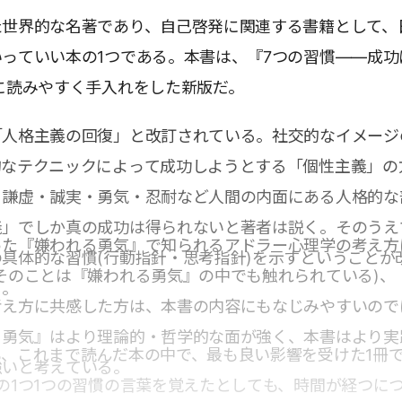
た世界的な名著であり、自己啓発に関連する書籍として、
っていい本の1つである。本書は、『7つの習慣――成功
に読みやすく手入れをした新版だ。
「人格主義の回復」と改訂されている。社交的なイメージ
的なテクニックによって成功しようとする「個性主義」の
・謙虚・誠実・勇気・忍耐など人間の内面にある人格的な
義」でしか真の成功は得られないと著者は説く。そのうえ
った『嫌われる勇気』で知られるアドラー心理学の考え方
具体的な習慣(行動指針・思考指針)を示すということが
そのことは『嫌われる勇気』の中でも触れられている)、
る。
考え方に共感した方は、本書の内容にもなじみやすいので
る勇気』はより理論的・哲学的な面が強く、本書はより実
、これまで読んだ本の中で、最も良い影響を受けた1冊
強いと考えている。
の1つ1つの習慣の言葉を覚えたとしても、時間が経つに