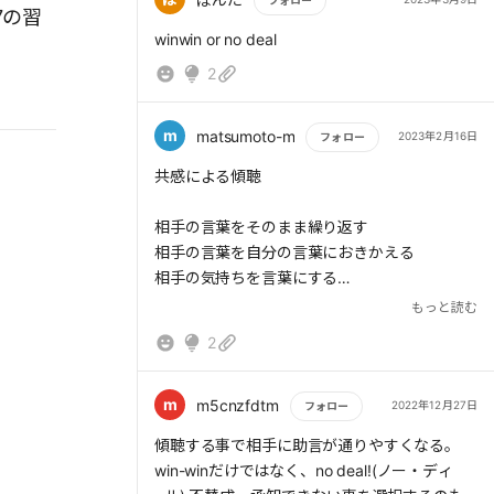
係を効果的に築いていけるだろう。
フォロー
7の習
り、相手の課題を聞くこと
もっと読む
winwin or no deal
┗シナジーを創り出す：相乗効果を考えること
1～3は、まずは自分を磨くための習慣。4から
2
┗刃を研ぐ：日々、自身のみが着込みを行うこ
は外に目を向ける。
と
> Win-Winを成り立たせるには、(1)人格、(2)
m
matsumoto-m
2023年2月16日
フォロー
人間関係、(3)協定、(4)システム、(5)プロセ
もっと読む
共感による傾聴
ス、の5つが必要となる。
> (1)「すべての人が満足することができる」と
相手の言葉をそのまま繰り返す
いう発想をもつことが大切である。
相手の言葉を自分の言葉におきかえる
> (2)相互の「信頼残高」を積み重ねて築き上
相手の気持ちを言葉にする
げるものである。
相手の言葉を自分の言葉に置き換えると
> (3)相互に期待することを明確にする、Win-
もっと読む
同時に相手の気持ちを言葉にする
Win実行のためのものである。
2
> (4)Win-Winの行動が評価される仕組みであ
る。
m
m5cnzfdtm
2022年12月27日
> (5)Win-Winのプロセスを踏まずして、Win-
フォロー
Winの結果に到達することはできない。目標が
もっと読む
傾聴する事で相手に助言が通りやすくなる。
Win-Winならば、手段もWin-Winでなければな
win-winだけではなく、no deal!(ノー・ディ
らない。