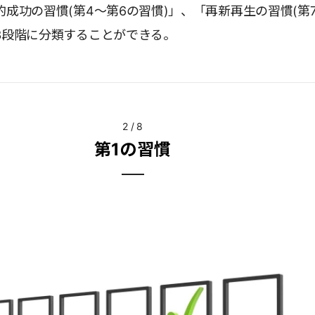
的成功の習慣(第4～第6の習慣)」、「再新再生の習慣(第
3段階に分類することができる。
2
/
8
第1の習慣