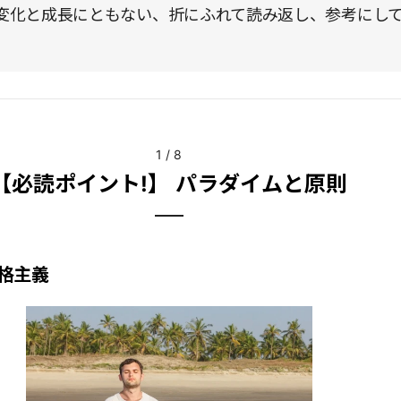
変化と成長にともない、折にふれて読み返し、参考にし
1
/
8
【必読ポイント!】 パラダイムと原則
格主義