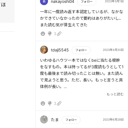
5の習慣 相互理解する為に『共感による傾
n
nakayoshi04
2023年5月1日
フォロー
> 深く正直に「今日の自分があるのは、過去の
てほ
聴』を身につける
選択の結果だ」と言えなければ、「私は他の道
もっと読む
一年に一度読み返す本認定しているが、なかな
6の習慣 多数の他者思考のギバーと協力しあ
を選択する」と言うこともできないのである。
かできていなかったので要約はありがたいし、
う
誰も自分のことを責任を取ってくれない。自分
また読む気が芽生えてきた
7の習慣 心・知・体を磨き相手に頼ってもら
の道は、自分で選んだ結果であるということ。
3
える(相互依存を作り出す)自分を作る
常に、自分が選んだものが今を作っていると認
識するところからが始まり。
4〜6はgive&takeを読むと個人的には理解が深
tdaji5545
2023年4月20日
フォロー
まると思った。
> 第2の習慣「終わりを思い描くことから始め
もっと読む
いわゆるハウツー本ではなくbeに当たる根幹
る」は、人生におけるすべての行動を測る基準
をなすもの。本は持ってるが3度読もうとして1
とするために、自分の人生の最後を思い描き、
度も最後まで読み切ったことは無い。また読ん
それを念頭において今日という一日を始めるこ
で見ようと思う。ただ、長い。もっと言うと具
とである。
体例が長い。
> この習慣を身につけるには、「個人のミッシ
まぁこの本はちゃんと読むべき本ということは
もっと読む
ョンステートメント」を書くのが効果的だ。
わかってるので読もうかな。
> これは、(1)どのような人間になりたいのか
3
(人格)、(2)何をしたいのか(貢献・功績)、そし
て(3)それらの土台となる価値観と原則を書
たま
2023年6月28日
フォロー
く。