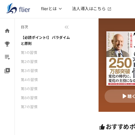
法人導入はこちら
flierとは
目次
【必読ポイント!】 パラダイム
と原則
第1の習慣
第2の習慣
第3の習慣
第4の習慣
第5の習慣
聴
第6の習慣
第7の習慣
おすすめ