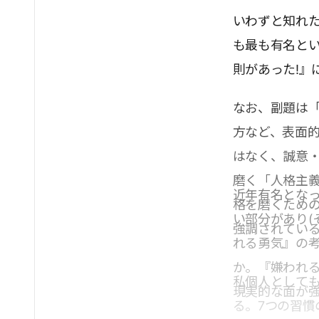
いわずと知れ
も最も有名とい
則があった!』
なお、副題は
方など、表面
はなく、誠意
磨く「人格主
近年有名とな
格を磨くための
い部分があり(
強調されてい
れる勇気』の
か。『嫌われ
私個人としても
現実的な面が
る。7つの習慣