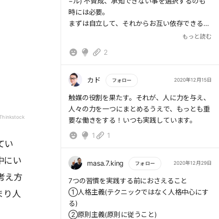
−ル) 不賛成、承知できない事を選択するのも
時には必要。
全員がハッピーになれる方法を探そうとするこ
まずは自立して、それからお互い依存できる存
とが大事。
在になれるよう崇高な関係を築き磨く。
もっと読む
一方的な関係ではなく、自分も相手も、お互い
に信じあえる関係を作ること。
2
お互いが相手に期待していること、期待してほ
しいことを共有すること。両社がメリットがあ
カド
2020年12月15日
フォロー
ることが大事。
両社のメリットが正しく享受されてこそ、
もっと読む
触媒の役割を果たす。それが、人に力を与え、
Winwinであるといえる。他方が泣き寝入り、
人々の力を一つにまとめるうえで、もっとも重
Thinkstock
とかはなしで。
要な働きをする！いつも実践しています。
結果、だけでなく、その道中においても、両者
1
1
にメリットがある関係が理想である。
てい
→ 報酬の仕組みはWin-Loseになっているケー
中にい
masa.7.king
2020年12月29日
スもある。 これは耳が痛いところ。自分のメ
フォロー
リットだけではなく、相手のメリットも考える
考え方
もっと読む
7つの習慣を実践する前におさえること
こと。
①人格主義(テクニックではなく人格中心にす
まり人
る)
②原則主義(原則に従うこと)