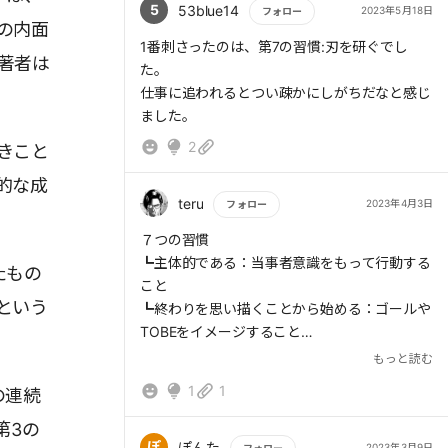
ポイントは四象元のうち、
5
53blue14
2023年5月18日
事象をいかに行うかが最も重要である。
フォロー
の内面
緊急度は低いが重要なことを実践できるか
> 何を為すかと同様に、何を為さないかを考え
もっと読む
1番刺さったのは、第7の習慣:刃を研ぐでし
④相手とwinwinであること
ることも同じくらい重要である。
著者は
た。
⑤相手を傾聴で気持ちまで理解すること
> 重要事項に「イエス」と言うためには、他の
仕事に追われるとつい疎かにしがちだなと感じ
⑥シナジーを生み出すこと。
用事がいかに緊急に見えても、「ノー」と言う
ました。
1＋1＝2以上へ。ポイントは個々が自立して
ことを学ばなければならない。
2
ること
きこと
⑦刃を研ぐ
緊急度が高いものに奪われがちだが、本当に大
的な成
肉体、精神、知性、社会との関係
事なものは、重要でかつ緊急でないこと。
teru
2023年4月3日
フォロー
それぞれで日々成長に向けた努力ができてる
自分にとって今目の前にある課題、理想を書き
もっと読む
か
７つの習慣
出して、優先順位をつけること。
┗主体的である：当事者意識をもって行動する
1つを決めて、集中すること。あれもこれもで
たもの
こと
はなく、フォーカスすることが大事。
という
┗終わりを思い描くことから始める：ゴールや
TOBEをイメージすること
┗最優先事項を優先する：優先度の低いことを
> 1～3章で考察した私的成功の領域を経て、こ
もっと読む
やめること
こからは、人と人とが力を合わせて結果を出
1
1
の連続
┗Win-Winを考える：双方がメリットとなる方
す、公的成功の領域に入っていく。
法を考える
第3の
> 第4～6の習慣を身につけると、相互依存の関
┗まず理解に徹し、そして理解される：しっか
ぽ
ぽんた
2023年3月9日