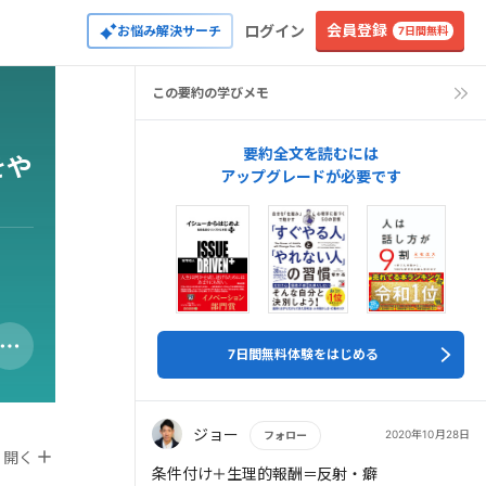
会員登録
ログイン
お悩み解決サーチ
7日間無料
この要約の学びメモ
要約全文を読むには
をや
アップグレードが必要です
7日間無料体験をはじめる
ジョー
2020年10月28日
フォロー
開く
もっと読む
条件付け＋生理的報酬＝反射・癖