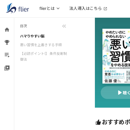
法人導入はこちら
flierとは
目次
ハマりやすい脳
悪い習慣を上書きする手順
【必読ポイント!】 条件反射制
御法
聴
おすすめ