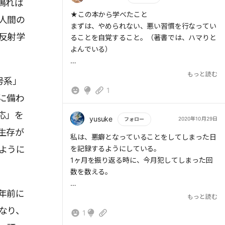
鳴れば
もっと読む
★この本から学べたこと
人間の
まずは、やめられない、悪い習慣を行なってい
反射学
ることを自覚すること。（著書では、ハマりと
よんでいる）
人間には、無意識の第一信号系と意識の第二信
もっと読む
号系」
号系の中枢神経が存在する。
1
第一信号系の反応には、人間争うことができな
に備わ
いから、ついついハマりを起こす。
応」を
つまり、刺激に対して、反応する間を鍛えてあ
yusuke
2020年10月29日
フォロー
げることによって、それは制御可能となる。
生存が
もっと読む
私は、悪癖となっていることをしてしまった日
ように
を記録するようにしている。
1ヶ月を振り返る時に、今月犯してしまった回
数を数える。
年前に
その前の月はどうだったか？その前は？さらに
もっと読む
その前は？前年同月と比べてどうだったのか？
なり、
1
減少傾向なのか？増加傾向なのか？横ばいなの