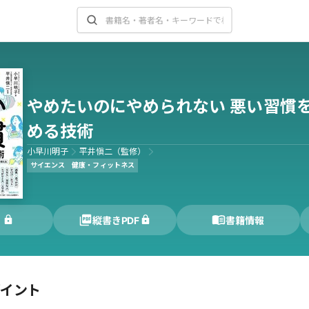
やめたいのにやめられない 悪い習慣
める技術
小早川明子
平井愼二（監修）
サイエンス
健康・フィットネス
く
縦書きPDF
書籍情報
ポイント