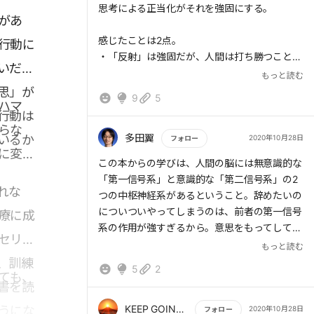
思考による正当化がそれを強固にする。
があ
感じたことは2点。
行動に
・「反射」は強固だが、人間は打ち勝つことが
いだろ
できる
もっと読む
・「行動」と「報酬」を選択的に実行すること
思」が
9
5
ハマ
で良い習慣も強固にできるのでは？
行動は
らな
反射を司る「第一信号系」は意思や思考を司る
多田翼
いるか
2020年10月28日
フォロー
に変え
「第二信号系」よりも強固である。生物の進化
もっと読む
この本からの学びは、人間の脳には無意識的な
を支えてきたものだからだ。これに対処する方
「第一信号系」と意識的な「第二信号系」の2
法として、認めること、セラピーで感覚に作用
れな
つの中枢神経系があるということ。辞めたいの
すること、そして「くい打ち」「空振り」のよ
についついやってしまうのは、前者の第一信号
療に成
うな「条件反射制御法」によって反射を上書き
系の作用が強すぎるから。意思をもってしても
すること。
セリン
かなわない。
もっと読む
ここに悪い習慣を止めるヒントがある。強すぎ
、訓練
5
2
ても、
て制御不能となった第一信号系の活動を訓練に
書を読
よって中断させ、制御可能にする。
そういえば七つの習慣の一つ目は主体的に生き
KEEP GOING FORWARD
うにな
2020年10月28日
フォロー