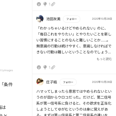
とは「書くこと」である。
1
真っ白の紙に「今、自分が嫌だと思っている習
慣」を書き出していく。
それぞれの項目に対して「何が嫌なのか？」
池田友美
2020年10月28日
フォロー
「何がきっかけなのか？」を深堀していく。
もっと読む
「わかっちゃいるけどやめられない」のに、
きっかけがわかったら「そのきっかけをどうや
「毎日これをやりたい」とやりたいことを新し
って避けるか？」を書いていく。
い習慣にすることのなんと難しいことか......。
無意識の行動は続けやすく、意識しなければで
これらを行うことによって自分がどんな外部の
きない行動は難しいということなのでしょう
「刺激」に対して「反応」してしまっているか
か。
もっと読む
を認識することができる。
こうして「やめる」ための技術を知って、やめ
そして、嫌がっている自分を認識することで実
1
たいことをやめるためのセラピーは自分でもで
ttyimages
行に移すことが可能となる。
きるということがわかると、習慣が変えられる
気がしてきます。自分の行動が変えられたら自
庄子結
2020年10月28日
フォロー
「条件
これでもうまくいかない場合は未来を想像する
己肯定感が高まりそうです。
とより良くなる。
もっと読む
ハマってしまったら意思ではやめられないとい
「悪習慣を続けた未来の自分」と「少しずつ改
うのが目からウロコだった。だけど、第二信号
善し、うまく行っている自分」を比較し、前者
系が第一信号系に負けると、その欲求を正当化
脳は
を受け入れられるならば改善しない、前者が嫌
しようとしてゆがむというのは身に覚えがあ
ならば実行に移す。
る。まずは第一信号系と第二信号系の違いを知