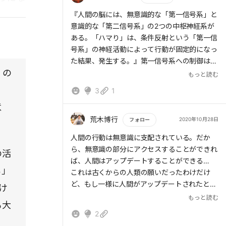
るで、｢刺激と反応の間には選択の自由がある｣
もっと読む
『人間の脳には、無意識的な「第一信号系」と
と。選択の自由がこの本で第二信号系だ。
意識的な「第二信号系」の2つの中枢神経系が
ある。「ハマり」は、条件反射という「第一信
号系」の神経活動によって行動が固定的になっ
た結果、発生する。』第一信号系への制御は
」の
「くい打ち」と「空振り」の作業によって可能
もっと読む
になる。人は動物であり、アナログなもの。
3
1
意
荒木博行
2020年10月28日
フォロー
もっと読む
人間の行動は無意識に支配されている。だか
ら、無意識の部分にアクセスすることができれ
の活
ば、人間はアップデートすることができる…
ち」
これは古くからの人類の願いだったわけだけ
ど、もし一様に人間がアップデートされたとし
け
たら、果たして世の中はハッピーになるのか、
もっと読む
も大
とも思う。
2