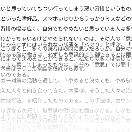
たいと思っていてもつい行ってしまう悪い習慣というもの
コといった嗜好品、スマホいじりからうっかりミスなどの
の習慣の幅は広く、自分でもやめたいと思っている人は多
「わかっちゃいるけどやめられない」のは、その人の「意
なにかをせずにはいられない状態を「ハマり」と呼ぶ。「
。こう聞くと、多くの読者は疑問に思うだろうか。自分の
因である脳の働きは、必ずしも意識的に制御できるとは限
」によって決めることができると、私たちの多くは信じて
として定着してしまったものは、自分の「意思」では簡単
、本書はそうした常識を根底から覆す。
ないのである。
ーカー対策の活動を通して、「やめると決めても、やめら
抱えた人々と向き合ってきた。本書は、そうした人々の治
反射制御法」を紹介したものである。この手法は、カウン
とは異なる次元で、無意識の領域にも働きかける。しかも
しまうことに時間をとられたくない」というレベルであっ
も一人で行うことが可能なほどのシンプルさが特徴だ。本
むすべての人に一読をお勧めしたい。
」の程度にもよるが、読者自身で「治療」を実践できるよ