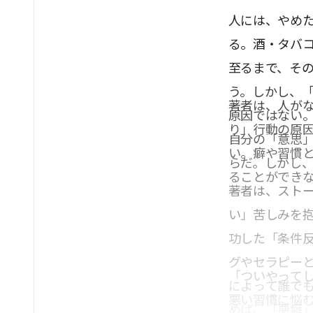
人には、やめ
る。酒・タバ
至るまで、そ
う。しかし、
著者は、人が
原因ではない
り」行動の原
自分の「意思
い。癖や習慣
らだ。しかし
ることができ
著者は、スト
い」苦しみを
功した「条件
グやセラピー
「ついやって
によって誰で
悪い習慣に悩
めば、「悪癖