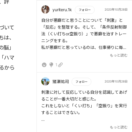
、評
か？
yuriteru.1k
2020年10月28日
フォロー
そうやって反省しつつも、今日また犯す。
もっと読む
自分が悪癖だと思うことについて「刺激」と
づいて
「反応」を整理する。そして、「条件反射制御
法（くい打ちor空振り）」で悪癖を治すトレー
ちは、
ニングをする。
の脳」
私が悪癖だと思っているのは、仕事帰りに毎日
コンビニスイーツを買ってしまうことと、日曜
もっと読む
「ハマ
夜にだらだらしてしまうこと。
1
るから
コンビニスイーツの場合、刺激は駅からの帰り
道でコンビニを見かけること。これをくい打ち
で防ぐとすれば、「私は今日はスイーツを食べ
猪瀬祐司
2020年10月28日
フォロー
なくて良い」と心の中で唱えて、スマホを鞄の
もっと読む
刺激に対して反応している自分を認識してあげ
中にしまい込むこと、か。そもそもコンビニが
ることが一番大切だと感じた。
少ない道を歩くというのも手。
これをしないと「くい打ち」「空振り」を実行
一方、日曜夜にだらだらしてしまうことは何が
することはできない。
刺激になっているんだろう...。
自分を認識する上で自分が一番スッキリするこ
もっと読む