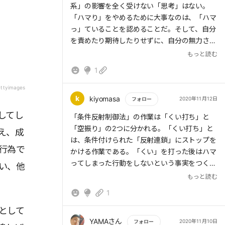
系」の影響を全く受けない「思考」はない。
「ハマり」をやめるために大事なのは、「ハマ
っ」ていることを認めることだ。そして、自分
を責めたり期待したりせずに、自分の無力さを
認めてやめるための手助けや手立てを探すこと
もっと読む
である。また、過剰な作動を引き起こす「スト
1
レス要因」から離れることも重要だ。
ettyimages
k
kiyomasa
2020年11月12日
フォロー
してし
もっと読む
「条件反射制御法」の作業は「くい打ち」と
「空振り」の2つに分かれる。「くい打ち」と
え、成
は、条件付けられた「反射連鎖」にストップを
行為で
かける作業である。「くい」を打った後はハマ
ってしまった行動をしないという事実をつく
い、他
り、これを計画的に反復する。動作には言葉
もっと読む
(キーワード)もつける。
1
として
YAMAさん
2020年11月10日
フォロー