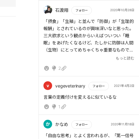
アホで動物的な「第一信号系」の脳みそが支配
しているからこそ、人間は病んでいくのだけ
石渡翔
2020年10月28日
フォロー
ど、そういう無駄なところがあるからこそ愛す
もっと読む
「摂食」「生殖」と並んで「防御」が「生理的
べき人間が存在するのだとも言える。
報酬」とされているのが興味深いなと思った。
三大欲求という観点からいえばついつい「睡
これから間違いなく脳科学が進み、人間そのも
眠」をあげたくなるけど、たしかに防御は人間
のがアップデートされていくのだろうけど、本
（生物）にとってめちゃくちゃ重要なもので、
来科学と人類の幸福がバランスできる絶妙なさ
とりわけ精神的な防御についてはもっとアンテ
もっと読む
じ加減のラインってあるはず。
ナを強くもって、自分がどこに防御リソースを
そんなことお構いなしで科学はその一線を越え
2
割いているのか認識を改める必要があると感じ
ていくのだろうけど。
た。
v
vegeveterinary
2021年4月2日
フォロー
もっと読む
言葉の定義付けを変えるに似ているな
1
か
かなめ
2020年11月18日
フォロー
もっと読む
「自由な思考」とよく言われるが、「第一信号