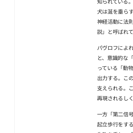
知られている
犬は涎を垂ら
神経活動に法
説」と呼ばれ
パヴロフによ
と、意識的な
っている「動
出力する。こ
支えられる。
再現されるし
一方「第二信
起立歩行をす