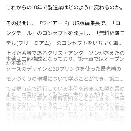
これからの10年で製造業はどのように変わるのか。
その疑問に、『ワイアード』US版編集長で、「ロ
ングテール」のコンセプトを発表し、「無料経済モ
デル(フリーミアム)」のコンセプトをいち早く取り
上げた著者であるクリス・アンダーソンが答えたの
本著は二部構成となっており、第一章ではオープン
が本書だ。
ソースのデザインと3Dプリンタを使った最先端の
モノづくりの現場について学ぶことができ、第二章
では現時点で進行している事例を踏まえた製造業の
また、本書は決して製造業に携わる人だけに向けた
将来について著者の見解を知ることができる。本書
本ではないことを改めて述べておく。もの作りはデ
をめくれば、「メイカーズ」としてビジネスを展開
スクトップで出来る時代に突入しており、その作り
する最新の事例について、デザイン・製造・資金調
手(メイカーズ)となりうるのは私たち一人一人なの
達といった複数の観点に基づいて記述されており、