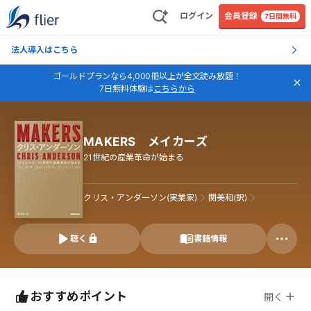
ログイン
会員登録
7日間無料
法人導入はこちら
ゴールドプランなら4,000冊以上が全文読み放題！
7日無料体験は
こちらから
MAKERS メイカーズ
21世紀の産業革命が始まる
クリス・アンダーソン(実業家)
関美和(訳)
聴く
書籍情報
おすすめポイント
開く