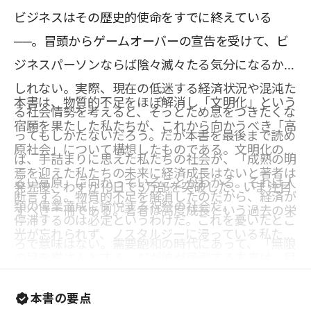
ビジネスはその歴史的使命をすでに終えている
──。冒頭からゲームオーバーの宣告を受けて、ビ
ジネスパーソンならば陰々滅々たる気分になるかも
しれない。実際、現在の低迷する経済状況や混沌た
本書は、物質的不足をほぼ解消し「文明化」という
る社会情勢を考えると、そっとため息をつきたくな
宿願を果たした私たちが、これから向かうべき「高
ってもしかたないだろう。だが本書を最後まで読め
原社会」について構想したものである。文明化の終
ば、手詰まりに思えた私たちの社会が、「成熟の明
焉を迎えた私たちの未来に経済成長はないと著者は
るい高原」に向かっていることがわかる。それは人
発売後、わずか19日で5万部を突破した、いま注目
断言する。物質的不足を解消したのだから、経済が
類の偉業達成に愉悦する祝祭の社会だ。
すべき一冊である。著者は高度成長という過去の栄
停滞するのは必定というわけだ。これを憂いたとこ
光が忘れられず、ノスタルジーに浸っている私たち
ろで意味はない。需要飽和の時代にあって、「無限
の目を覚さんとする。だが彼が予測する未来は、目
の成長」などあり得ない。むしろ問題視すべきなの
を背けたくなる陰鬱な社会などでは決してない。む
は、「経済成長しなければ豊かになれない」と思っ
本書の要点
しろ喜悦に満ちた、本当の意味で生きるに値する社