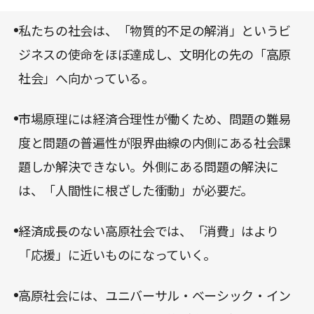
ている私たちの心の貧しさであり、幸福な社会を構
会である。コロナショックによって急ブレーキがか
想できない想像力のなさである。
私たちの社会は、「物質的不足の解消」というビ
かったいま、この社会のあり方を問い直してみては
ジネスの使命をほぼ達成し、文明化の先の「高原
いかがだろうか。
社会」へ向かっている。
市場原理には経済合理性が働くため、問題の難易
度と問題の普遍性が限界曲線の内側にある社会課
題しか解決できない。外側にある問題の解決に
は、「人間性に根ざした衝動」が必要だ。
経済成長のない高原社会では、「消費」はより
「応援」に近いものになっていく。
高原社会には、ユニバーサル・ベーシック・イン