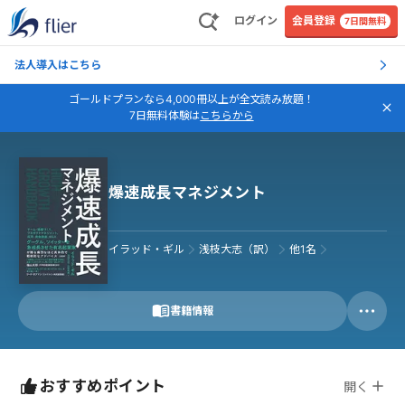
ログイン
会員登録
7日間無料
法人導入はこちら
ゴールドプランなら4,000冊以上が全文読み放題！
7日無料体験は
こちらから
爆速成長マネジメント
イラッド・ギル
浅枝大志（訳）
他
1
名
書籍情報
おすすめポイント
開く