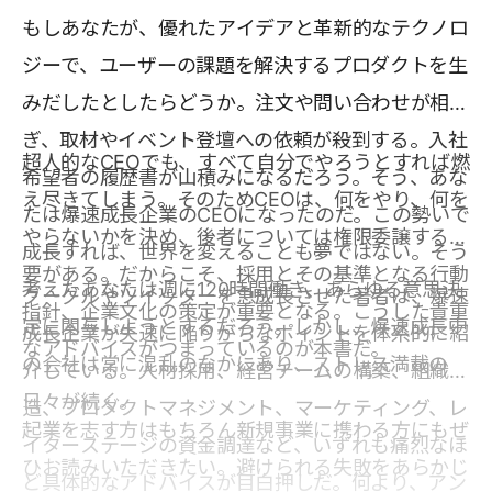
もしあなたが、優れたアイデアと革新的なテクノロ
ジーで、ユーザーの課題を解決するプロダクトを生
みだしたとしたらどうか。注文や問い合わせが相次
ぎ、取材やイベント登壇への依頼が殺到する。入社
超人的なCEOでも、すべて自分でやろうとすれば燃
希望者の履歴書が山積みになるだろう。そう、あな
え尽きてしまう。そのためCEOは、何をやり、何を
たは爆速成長企業のCEOになったのだ。この勢いで
やらないかを決め、後者については権限委譲する必
成長すれば、世界を変えることも夢ではない。そう
要がある。だからこそ、採用とその基準となる行動
考えたあなたは週に120時間働き、あらゆる意思決
グーグルやツイッターを急成長させた著者は、爆速
指針、企業文化の策定が重要となる。こうした貴重
定に関与しようとするだろう。しかし、爆速成長中
成長企業が失速に陥りがちなポイントを体系的に紹
なアドバイスがつまっているのが本書だ。
の会社は常に混乱のなかにあり、ストレス満載の
介している。人材採用、経営チームの構築、組織構
日々が続く。
造、プロダクトマネジメント、マーケティング、レ
起業を志す方はもちろん新規事業に携わる方にもぜ
イターステージの資金調達など、いずれも痛烈なほ
ひお読みいただきたい。避けられる失敗をあらかじ
ど具体的なアドバイスが目白押しだ。何より、アン