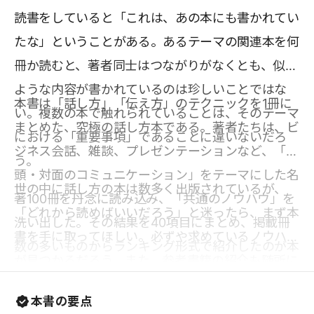
読書をしていると「これは、あの本にも書かれてい
たな」ということがある。あるテーマの関連本を何
冊か読むと、著者同士はつながりがなくとも、似た
ような内容が書かれているのは珍しいことではな
本書は「話し方」「伝え方」のテクニックを1冊に
い。複数の本で触れられていることは、そのテーマ
まとめた、究極の話し方本である。著者たちは、ビ
における「重要事項」であることに違いないだろ
ジネス会話、雑談、プレゼンテーションなど、「口
う。
頭・対面のコミュニケーション」をテーマにした名
世の中に話し方の本は数多く出版されているが、
著100冊を丹念に読み込み、「共通のノウハウ」を
「どれから読めばいいだろう」と迷ったら、まず本
洗い出した。その結果を40項目にまとめ、掲載冊
書を手に取ってほしい。必ずや求めているノウハウ
数の多いものからランキング形式で紹介したのが本
が見つかるだろう。また、参考書籍の紹介も随所に
書である。堂々の1位に輝いた「会話は『相手』を
散りばめられているため、「次に読みたい本」を探
中心に」は、なんと100冊中70冊で言及されていた
本書の要点
すにあたっても大いに参考になるはずだ。ぜひ大ヒ