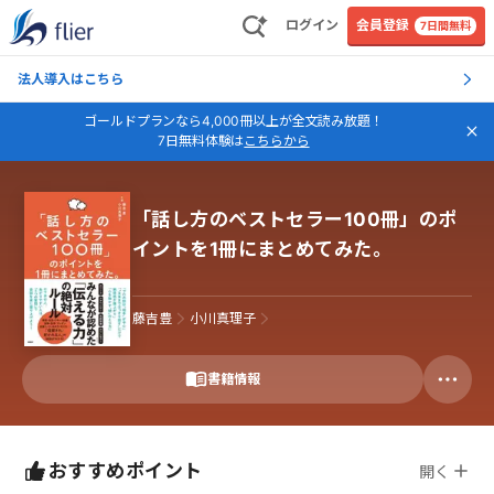
ログイン
会員登録
7日間無料
法人導入はこちら
ゴールドプランなら4,000冊以上が全文読み放題！
7日無料体験は
こちらから
「話し方のベストセラー100冊」のポ
イントを1冊にまとめてみた。
藤吉豊
小川真理子
書籍情報
おすすめポイント
開く