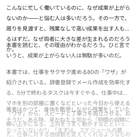
こんなに忙しく働いているのに、なぜ成果が上がら
ないのか――と悩む人は多いだろう。その一方で、
周りを見渡すと、残業なしで高い成果を出す人もい
るはずだ。なぜ両者に大きな差が生まれるのだろう
本書を読むと、その理由がわかるだろう。ひと言で
か。
いうと、成果が上がらない人は無駄が多いのだ。
本書では、仕事をサクサク進める80の「ワザ」が
紹介されている。辞書登録でメール作成を効率化す
る、5分で終わるタスクは今すぐやる、仕事中はス
マホを別の部屋に置くなどといった今日から使える
著者はかつて、身体を酷使しながら残業をしていた
「ワザ」から、スピードと丁寧さを両立させる、お
そうだ。ある時、見かねた上司から「時間の奴隷に
願い上手になる、上司をうまく動かすなどといっ
なっていないか?」「まずは、スケジュールの基本
た、仕事に対する価値観を変えてくれるようなもの