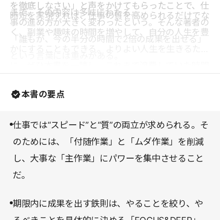
を徹底しなさい」と声をかけてもらったことで、仕
まで、その内容は多岐にわたる。
時短を実現すれば、仕事の質を高められるだけでな
事の進め方が大きく変わったという。そんな著者の
く、副業や趣味の時間を増やして、自分の人生を豊
「誰もが、今の半分の時間で2倍の成果を出せる」
かにすることもできる。よりよい人生を生きるため
という言葉には重みがある。
に、ぜひ本書を一読し、これまで浪費していた時間
を取り戻してもらえればと思う。
本書の要点
仕事では“スピード”と“質”の両立が求められる。そ
のためには、「付随作業」と「ムダ作業」を削減
し、大事な「主作業」にパワーを集中させること
だ。
期限内に成果を出す鉄則は、やることを絞り、や