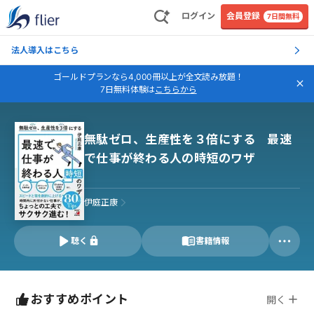
ログイン
会員登録
7日間無料
法人導入はこちら
ゴールドプランなら4,000冊以上が全文読み放題！
7日無料体験は
こちらから
無駄ゼロ、生産性を３倍にする 最速
で仕事が終わる人の時短のワザ
伊庭正康
聴く
書籍情報
おすすめポイント
開く