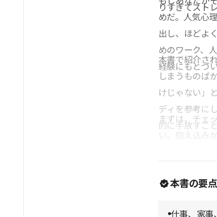
もしあなたが
りすぎてスト
めだ。人気心
出し、ほどよ
めのワーク、
本書で紹介され
経験にもとづ
しまうものば
けじゃない」
ディを参考に
まずは、チェ
的に手放すこ
い。抱え込み
本書の要
仕事、家事