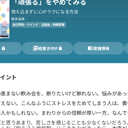
「頑張る」をやめてみる
抱え込まずに心がラクになる方法
根本裕幸
自己啓発・マインド
生産性・時間管理
く
縦書きPDF
書籍情報
ポイント
の進まない飲み会を、断りたいけど断れない。悩みがあっ
言えない。こんなふうにストレスをためてしまう人は、責
な人かもしれない。まわりからの信頼が厚い一方、なんで
ばと思うあまり、苦しさを感じることも少なくないだろう