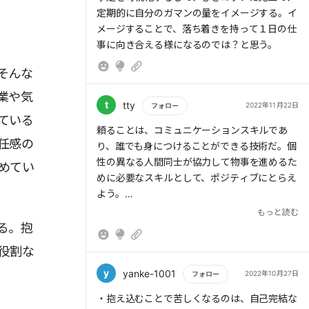
定期的に自分のガマンの量をイメージする。イ
メージすることで、落ち着きを持って１日の仕
事に向き合える様になるのでは？と思う。
そんな
業や気
t
tty
2022年11月22日
フォロー
ている
もっと読む
頼ることは、コミュニケーションスキルであ
任感の
り、誰でも身につけることができる技術だ。個
性の異なる人間同士が協力して物事を進めるた
めてい
めに必要なスキルとして、ポジティブにとらえ
よう。
もっと読む
る。抱
役割な
「自己肯定感が低いタイプ」だ。ありのままの
y
yanke-1001
2022年10月27日
フォロー
自分を認められず、いつも他人の顔色をうかが
もっと読む
・抱え込むことで苦しくなるのは、自己完結な
っている。ありのままの自分を出したら嫌われ