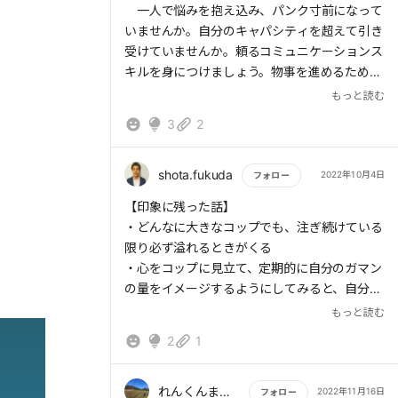
一人で悩みを抱え込み、パンク寸前になって
いませんか。自分のキャパシティを超えて引き
受けていませんか。頼るコミュニケーションス
キルを身につけましょう。物事を進めるために
必要なスキルです。
もっと読む
3
2
まず、様々なグループで人間の尊厳を遵守で
きないところは避けていきましょう。もし、不
運にも加入してしまったとしたら、すぐに抜け
shota.fukuda
2022年10月4日
フォロー
出しましょう。大切な自分自身を見失ってしま
もっと読む
【印象に残った話】
います。
・どんなに大きなコップでも、注ぎ続けている
抱え込んで悩んでいる人は、責任感が強く、
限り必ず溢れるときがくる
真面目な人が多い傾向にあります。仕事は手際
・心をコップに見立て、定期的に自分のガマン
よくこなします。ただ、人に頼ることが苦手で
の量をイメージするようにしてみると、自分の
す。常に一人で悩みを抱え込むクセができてし
ガマンの度合いに気づき、休むきっかけをつく
もっと読む
まうのです。
りやすくなる
心のどこかでつらいと感じ、問題を自覚でき
2
1
・断り下手な人におすすめなのは、自分の仕事
ない人は、心の状態を解きほぐしてラクに生き
量や家事の予定を可視化することだ
ましょう。
・頼ることは、個性の異なる人間同士が協力し
れんくんままさん
2022年11月16日
フォロー