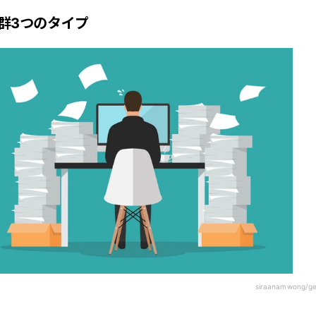
群3つのタイプ
siraanamwong/ge