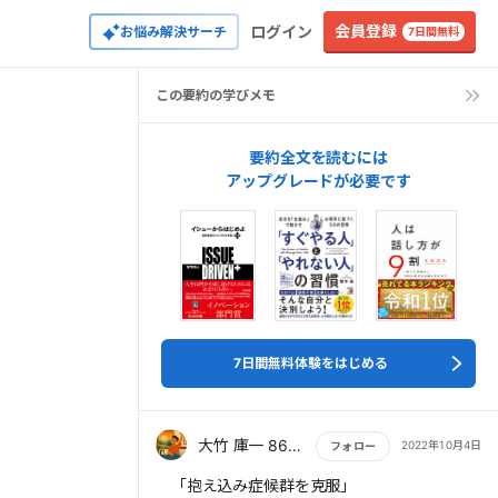
会員登録
ログイン
お悩み解決サーチ
7日間無料
この要約の学びメモ
要約全文を読むには
アップグレードが必要です
7日間無料体験をはじめる
大竹 庫一 860×Kura
2022年10月4日
フォロー
もっと読む
「抱え込み症候群を克服」