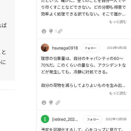
だという。確かに、全てのことを自分一人でや
り尽くすことなどできない。どの分野も得意で
効率よく処理できる訳でもない。そこで誰かを
頼ることの重要性が説かれる。
もっと読む
れば
抱え込む人というのは真面目で、しっかり者
1
で…といいところが沢山ある反面、抱え込んで
しまうという論理だが、ある意味自己中心的と
も言える。そういう人は、他者との関わりが上
hsunaga0918
2023年5月2日
フォロー
こと
手く出来なくなる。上手くすすめたいがため
もっと読む
理想の仕事量は、自分のキャパシティの60～
に、また頼まれたことを受けてしまうという悪
めに
70%だ。このくらいの量なら、アクシデントな
循環に陥ってしまう。自己中心性からの脱却
どが発生しても、冷静に対処できる。
が、本書で言われている「成熟」ということな
のではないかと、妙に腑に落ちた。
自分の荷物を減らしてよりよいものを生み出せ
る、余裕がある自分を目指したい。
もっと読む
自分にできないことは素直に認め、得意な人に
頼ってしまおう。あなたは自分の得意なことで
人を助ければいいのだ。
[
[retired_20231101000433]+村上 高宏
2022年12月5日
フォロー
もっと読む
予定を可視化するして、心をコップに見立て、