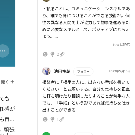
て物事を進めるために必要なスキルだ
さあ、全力で目の前にいる人を支えていきま
もっと読む
・頼ることは、コミュニケーションスキルであ
・頼ることは自分をラクにするだけでなく、手
しょう。
り、誰でも身につけることができる技術だ。個
伝ってくれた人の能力を認め、その人の自己肯
性の異なる人間同士が協力して物事を進めるた
定感を高めることにもつながる
めに必要なスキルとして、ポジティブにとらえ
【アクションプラン】
よう。
・自分の予定をスケジューラに入れて仕事を断
→後天的に身に付けることができるスキル。意
もっと読む
りやすくする
識したい。
2
・いっぱいいっぱいになったからといって、
「自分の器が小さいからだ」と自分を責める必
池田祐輔
2023年5月15日
フォロー
要はない。コップに水を注ぎ続けたら溢れてし
開く
もっと読む
相談者に「相手の人に、出さない手紙を書いて
まうように、疲労も心のモヤモヤも、解消しな
ください」とお願いする。自分の気持ちを正直
ければいつか溢れてしまうのは当然だ。どんな
に打ち明けたり相談したりすることが苦手な人
ても
に大きなコップでも、注ぎ続けている限り必ず
でも、「手紙」という形であれば気持ちを吐き
溢れるときがくる。
任感が
出すことができる
→いっぱいいっぱいになってしまうと自分を責
も自分
1
めていたが、その必要はないんだと安心
。頑張
・頼ることは、個性の異なる人間同士が協力し