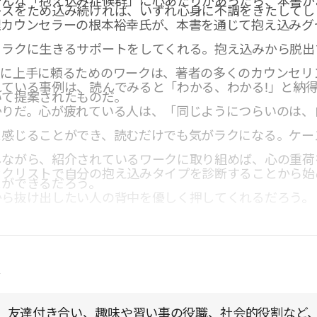
そんな「抱え込み症候群」に心あたりがあったら、本書が
レスをため込み続ければ、いずれ心身に不調をきたしてし
理カウンセラーの根本裕幸氏が、本書を通じて抱え込みグ
くラクに生きるサポートをしてくれる。抱え込みから脱出
人に上手に頼るためのワークは、著者の多くのカウンセリ
ている事例は、読んでみると「わかる、わかる!」と納
いて提案されたものだ。
かりだ。心が疲れている人は、「同じようにつらいのは、
と感じることができ、読むだけでも気がラクになる。ケー
しながら、紹介されているワークに取り組めば、心の重荷
ックリストで自分の抱え込みタイプを診断することから始
とができるだろう。
から抜け出したい人の背中を優しく押してくれるだろう。
点
、友達付き合い、趣味や習い事の役職、社会的役割など