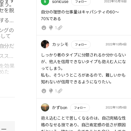
おすす
s
sonicuse
2022年10月16日
フォロー
まう。
て物事を進めるために必要なスキルだ。頼るこ
セを脱
もっと読む
とは自分をラクにするだけでなく、手伝ってく
自分の理想の仕事量はキャパシティの60〜
れた人の能力を認め、その人の自己肯定感を高
70%である
するた
めることにもつながる。他力本願くらいでちょ
1
ングの
うどいいのだ。
得して
→自分のことだけに目を向けていたが、頼るこ
カッシモ
2022年10月4日
フォロー
自分だ
とで他人への影響を考えると、心が軽くなる。
新しい発見。
もっと読む
しっかり者のタイプに分類されるか分からない
ススタ
が、他人を信用できないタイプも抱えむ人にな
を効果
ってしまう。
めた
私も、そういうところがあるので、難しいかも
知れないが信用できるようになりたい。
1
かずbon
2022年10月4日
フォロー
もっと読む
抱え込むことで苦しくなるのは、自己完結な性
格のなせる技であり、自己肯定感の低さが原因
、一