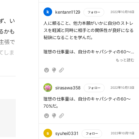
抱え込み症候群の人は、嫌われることをおそ
k
kentann1129
2022年10月16日
フォロー
れ、自分の気持ちを抑えるクセがついている。
ず、い
もっと読む
自己肯定感が低いために、他人を優先してスト
人に頼ること、他力本願がいかに自分のストレ
レスをためてしまうのだ。
スを軽減と同時に相手との関係性が良好になる
るかも
抱え込みの原因は、「自己完結グセ」にある。
秘訣になることを学んだ。
主張で
「自分がガマンすればいい」「これくらいのこ
とは、自分でやらなければ」と人に頼らずに一
理想の仕事量は、自分のキャパシティの60～
てしま
人で解決しようとする傾向は、抱え込み症候群
70%だ。このくらいの量なら、アクシデントな
もっと読む
の3つのタイプに共通している。
どが発生しても、冷静に対処できる。
長期的に必要なことに取り組む余裕が生まれれ
ば、クリエイティブな発想も出やすくなる。自
sirasawa358
2022年10月13日
フォロー
苦手なことばかりに意識が向いていると、自己
分の荷物を減らしてよりよいものを生み出せ
もっと読む
理想の仕事量は、自分のキャパシティの60～
イメージが「ダメな自分」になってしまい客観
る、余裕がある自分を目指したい。
70%だ。
的な判断ができなくなる。
自分はダメだという前提があると、物事をゆが
めてとらえ、正確な判断ができなくなる。たと
えば、仕事がとても速い人が追加で難しい仕事
s
syuhei0331
2022年10月11日
フォロー
を頼まれて、残業になってしまったとしよう。