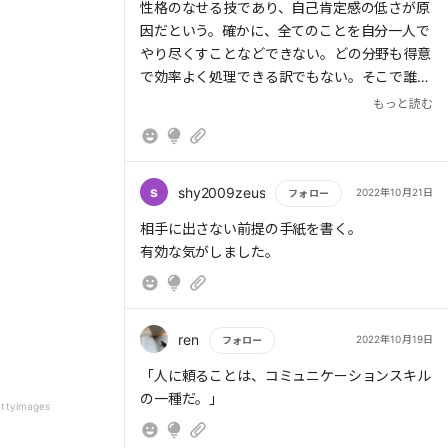
性格のなせる技であり、自己肯定感の低さが原
るかもしれないという不安から、頼まれごとを
因だという。確かに、全てのことを自分一人で
断れなかったり、自分の意見を主張できなかっ
やり尽くすことなどできない。どの分野も得意
たりする。そうしてガマンやストレスを抱え込
で効率よく処理できる訳でもない。そこで誰か
みすぎ、爆発してしまう。
を頼ることの重要性が説かれる。
もっと読む
「敏感タイプ」は、気が利く人に多い。相手の
機嫌に敏感で、相手が不機嫌そうに見えただけ
で不安になってしまう。相手を優先するあま
s
shy2009zeus
2022年10月21日
フォロー
り、自分の気持ちを抑えてしまう。抱え込みす
ぎて気疲れするとふさぎ込んでしまう。
もっと読む
相手に出さない前提の手紙を書く。
有効な気がしました。
他人を放っておけないのが「しっかり者タイ
プ」だ。優等生に多く、しっかりしなければい
けないという意識が強い。困っている人を放っ
ておけず、キャパシティを超える仕事を抱え込
ren
2022年10月19日
フォロー
んでしまう。他人の面倒ばかり見て、自分を大
もっと読む
「人に頼ることは、コミュニケーションスキル
切にするヒマがない。疲れがたまると、すべて
の一種だ。」
を投げ出したくなってしまう。
ttyimages