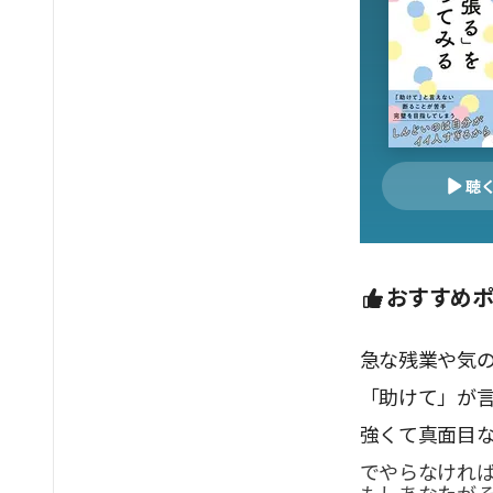
聴
おすすめ
急な残業や気
「助けて」が
強くて真面目
でやらなけれ