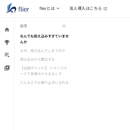
法人導入はこちら
flierとは
目次
なんでも抱え込みすぎていませ
んか
なぜ、抱え込んでしまうのか
抱え込みから脱出する
【必読ポイント!】 イメージワ
ークで思考のクセをなくす
どんな人でも頼り上手になれる