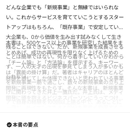
どんな企業でも「新規事業」と無縁ではいられな
い。これからサービスを育てていこうとするスター
トアップはもちろん、「既存事業」で安定している
大企業も、0から価値を生み出す試みなくして生き
本書は、500ケース以上の事業を研究した結果をま
残ることはできない。だが、新規事業を成長させる
とめあげ、成功の再現性を限りなく上げるための
ことは簡単ではない。何から着手していいかわから
「チーム論」と「方法論」を提示する。キーワード
ず、一人の天才の出現を夢見てしまう人が多いかも
は「異能の掛け算」だ。著者はキャリアのほとんど
しれない。
経験を通じてしか体得できないと思われている事業
を新規事業一筋で過ごし、数々の新規事業の立ち上
開発に再現性をもたらす。そんな本書は、新規事業
げに関わってきた井上一鷹氏だ。井上氏は、メディ
開発に頭を抱えるビジネスパーソンにうってつけの
アで自身の経験を100回以上語る中で、あることに
一冊だ。サイエンスできる部分を素早く習得するこ
気がついた。「事業開発の経験者は、とにかく精神
とで、自分たちにしか出せない価値に集中すること
論ばかり語っている」と。ビジョンやパッションは
本書の要点
ができる。価値創造に夢中になれる人や組織を増や