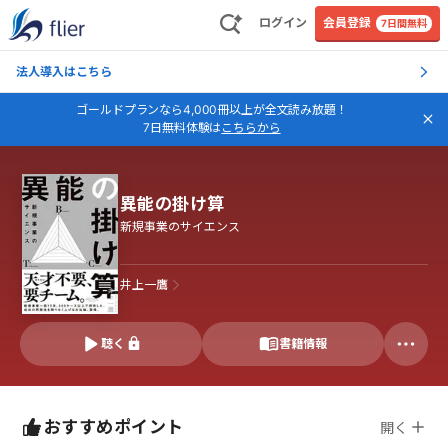
ログイン
会員登録
7日間無料
法人導入はこちら
ゴールドプランなら4,000冊以上が全文読み放題！
7日無料体験は
こちらから
異能の掛け算
新規事業のサイエンス
井上一鷹
聴く
書籍情報
おすすめポイント
開く