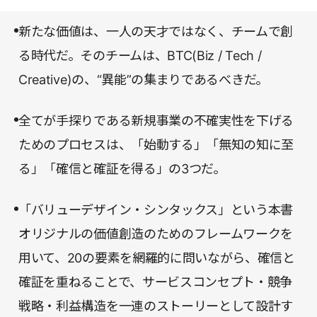
新規事業で重要なものだが、再現可能なサイエンス
すことこそ、本書の願いなのだ。
の部分もあるはずだ。
新たな価値は、一人の天才ではなく、チームで創
る時代だ。そのチームは、BTC(Biz / Tech /
Creative)の、“異能”の集まりであるべきだ。
全てが手探りである新規事業の不確実性を下げる
ためのプロセスは、「始動する」「無知の知に至
る」「確信と確証を得る」の3つだ。
「バリューデザイン・シンタックス」という本書
オリジナルの価値創造のためのフレームワークを
用いて、20の要素を網羅的に問いながら、確信と
確証を重ねることで、サービスコンセプト・競争
戦略・利益構造を一連のストーリーとして設計す