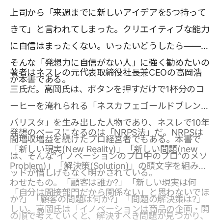
上司から「来週までに新しいアイデアを5つ持って
きて」と言われてしまった。クリエイティブな能力
に自信はまったくない。いったいどうしたら――。
そんな「発想力に自信がない人」に強く勧めたいの
著者はネスレの元代表取締役社長兼CEOの高岡浩
が本書である。
三氏だ。高岡氏は、ボタンを押すだけで1杯分のコ
ーヒーを淹れられる「ネスカフェゴールドブレンド
バリスタ」を生み出した人物であり、ネスレで10年
発想のベースになるのは「NRPS法」だ。NRPSは
間増収増益を続けたプロ経営者でもある。本書で
「新しい現実(New Reality)」「新しい問題(new
は、そんな“イノベーションのプロ中のプロ”のメソ
Problem)」「解決策(Solution)」の頭文字を組み合
ッドが惜しげもなく明かされている。
わせたもの。「顧客は誰か?」「新しい現実は何
「自分は間接部門だから関係ない」と思わないでほ
か?」「顧客の問題は何か?」「問題の解決策は?」
しい。高岡氏は「イノベーションは商品の企画・開
の順で考えていくと、解決すべき問題が見つかり、