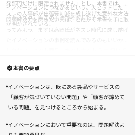
発部門だけに限定されません」とし、本書では、ネ
イノベーションにつながるという。大ヒットした
スレの人事部が出張費削減を成し遂げた意外な方法
「バリスタ」もこの手法で考案したそうだ。
問題解決力を磨きたい人は、とにかく本書を手に取
が明かされている。
ってみよう。まずは高岡氏がネスレ時代に成し遂げ
たイノベーションの事例を読んでみるのもいいかも
しれない。ヒット商品「キットカット ミニ 焼いて
おいしい プリン味」や「ネスカフェ」ビジネスモ
本書の要点
デルの誕生秘話を知れば、誰もがワクワクするはず
だ。
イノベーションは、既にある製品やサービスの
「顧客が気づいていない問題」や「顧客が諦めて
いる問題」を見つけるところから始まる。
イノベーションにおいて重要なのは、問題解決よ