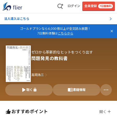
ログイン
会員登録
7日間無料
法人導入はこちら
ゴールドプランなら4,000冊以上が全文読み放題！
7日無料体験は
こちらから
ゼロから革新的なヒットをつくり出す
問題発見の教科書
高岡浩三
聴く
書籍情報
おすすめポイント
開く