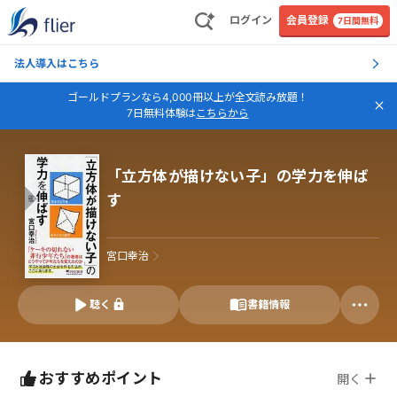
ログイン
会員登録
7日間無料
法人導入はこちら
ゴールドプランなら4,000冊以上が全文読み放題！
7日無料体験は
こちらから
「立方体が描けない子」の学力を伸ば
す
宮口幸治
聴く
書籍情報
おすすめポイント
開く