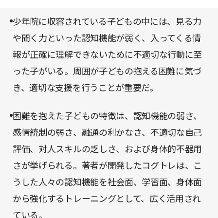
大人が現れたとしても、具体的な支援の方法がほと
どもを見守る立場にある方には、特に一読いただき
んどないという現実があった。こうした状況を打破
少年院に収容されている子どもの中には、見る力
たい内容である。
しようと著者が開発したのが、学習・社会・身体の
や聞く力といった認知機能が弱く、入ってくる情
認知機能の強化を目指す「コグトレ」だ。
報が正確に理解できないために不適切な行動に至
った子がいる。周囲が子どもの抱える困難に気づ
き、適切な支援を行うことが重要だ。
困難を抱えた子どもの特徴は、認知機能の弱さ、
感情統制の弱さ、融通の利かなさ、不適切な自己
評価、対人スキルの乏しさ、および身体的不器用
さが挙げられる。著者が開発したコグトレは、こ
うした人々の認知機能を社会面、学習面、身体面
から強化するトレーニングとして、広く活用され
ている。