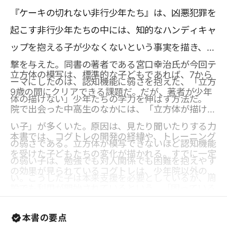
『ケーキの切れない非行少年たち』は、凶悪犯罪を
起こす非行少年たちの中には、知的なハンディキャ
ップを抱える子が少なくないという事実を描き、衝
撃を与えた。同書の著者である宮口幸治氏が今回テ
立方体の模写は、標準的な子どもであれば、7から
ーマにしたのは、認知機能に弱さを抱えた、「立方
9歳の間にクリアできる課題だ。だが、著者が少年
体の描けない」少年たちの学力を伸ばす方法だ。
院で出会った中高生のなかには、「立方体が描けな
い子」が多くいた。原因は、見たり聞いたりする力
本書では、コグトレの開発の経緯や、トレーニング
の弱さである。立方体が模写できないほど認知機能
を受けた子どもたちの変化が描かれる。すでに一定
の弱い子は、勉強でも対人関係でも困難を抱えやす
の効果が見られているコグトレは、少年院以外の施
い。こうした子は本来支援を必要としているが、周
設でも利用が開始されているという。「困っている
囲からそのことに気づかれないまま大人になるケー
子ども」の特徴もまとめられていて、身近な子ども
スも少なくない。また、仮に支援の必要性に気づく
本書の要点
の支援の必要性に気づくきっかけになりそうだ。子