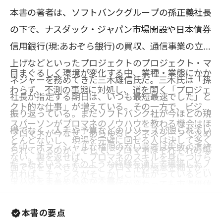
本書の著者は、ソフトバンクグループの孫正義社長
の下で、ナスダック・ジャパン市場開設や日本債券
信用銀行(現:あおぞら銀行)の買収、通信事業の立ち
上げなどといったプロジェクトのプロジェクト・マ
目まぐるしく環境が変化する中、業種・業態にかか
ネジャーを務めてきた三木雄信氏だ。三木氏は「孫
わらず、不測の事態に対処し、道を開く「プロジェ
社長が指定する期日は、いつも最短最速でした」と
クト的な仕事」が増えている。その一方で、ビジネ
振り返っている。まだソフトバンク社が今ほどの規
スパーソンがプロマネのノウハウを教わる機会はほ
模でなく、人手や予算などのリソースが限られてい
プロマネが今なぜ、あらゆるビジネスシーンで求め
とんどないし、現場を完璧に回せる人は決して多く
る中、オフィシャルな権限のない著者は失敗の連続
られているのか。そして、プロマネはそれぞれの場
ない。裏を返せば、プロマネのスキルを身につけら
だったという。そのような経験を通して構築したノ
面で何をすべきか――。プロマネの極意を細やかに
れれば、チャンスがそこかしこに転がっているとい
ウハウをまとめたのが本書だ。
まとめた本書を読めば、時代が変わっても市場価値
うことだ。実際、三木氏は、「『プロマネができる
の高い人材でいられるだろう。
人材』はどの業界でも引く手あまた」と書いてい
本書の要点