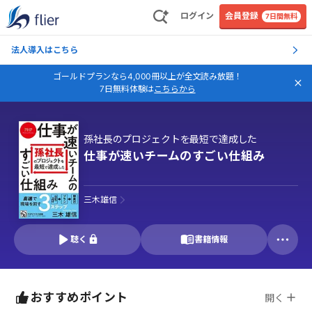
ログイン
会員登録
7日間無料
法人導入はこちら
ゴールドプランなら4,000冊以上が全文読み放題！
7日無料体験は
こちらから
孫社長のプロジェクトを最短で達成した
仕事が速いチームのすごい仕組み
三木雄信
聴く
書籍情報
おすすめポイント
開く