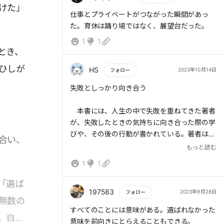
ないでしょう。
けた」
もないと人生は豊かにならないということなん
選ばれなかった傷に感謝できたら、人生はも
もっと読む
仕事とプライベートがつながった瞬間があっ
だろうなあと。
っと輝いていくでしょう。
た。育休は踊り場ではなく、展望台だった。
1
1
さあ、全力で目の前にいる人を支えていきま
とき、
しょう。
ひしが
HS
2023年10月14日
フォロー
もっと読む
失敗としっかり向き合う
本書には、人生の中で失敗を重ねてきた著者
が、失敗したときの気持ちに向き合った際の学
びや、その後の行動が書かれている。著者は、
合い、
『向いていないかもね』と言われても努力を続
もっと読む
。
け、コピーライターとなった。代表作は『いつ
1
1
やるか？今でしょ！』のCM。
著者は、失敗を糧としている。失敗としっか
「選ば
り向き合うことで、どんどん成長していったの
197583
2023年9月28日
フォロー
無数の
だと考える。それゆえに、失敗も肯定してい
もっと読む
すべてのことには意味がある。選ばれなかった
る。
。自分
意味を前向きにとらえることもできる。