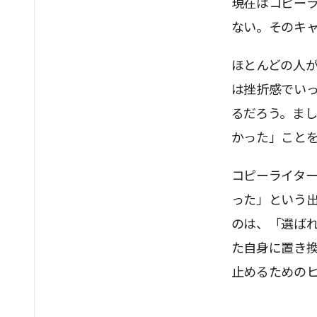
現在はコピー
ない。そのキ
ほとんどの人
は挫折感でい
るだろう。まし
かった」こと
コピーライタ
った」という
のは、「選ば
た自身に置き
止めるための