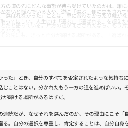
た方の道の先にどんな事態が待ち受けていたのかは、誰に
いかないと悩んでいる人や、逆に「選ぶ」側に立たされて
は「選ばれなかった」ことは、単に合わなかったり縁がな
に取ってほしい。人生には「選ぶ」「選ばれる」を超えた
ことだと語っている。片方の道が閉ざされたなら、もう片
れるだろう。
。その先にも、きっと自分が輝ける場所がある。「選ばれ
思えることだってあるはずなのだ。それは決して負け惜し
教えてくれる。
点
かった」とき、自分のすべてを否定されたような気持ち
込むことはない。分かれたもう一方の道を進めばいい。
分が輝ける場所があるはずだ。
の連続だが、なぜそれを選んだのか、その理由にこそ「
宿る。自分の選択を尊重し、肯定することは、自分自身