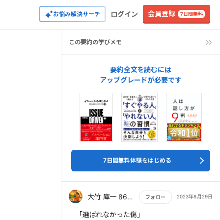
会員登録
ログイン
お悩み解決サーチ
7日間無料
この要約の学びメモ
要約全文を読むには
アップグレードが必要です
7日間無料体験をはじめる
大竹 庫一 860×Kura
2023年8月29日
フォロー
もっと読む
「選ばれなかった傷」