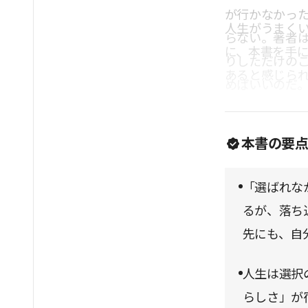
が行かなかっ
人生がうまく
らない。著者
に、本書を手
りしただけの
あると感じら
めばいいのだ
よかった」と
ないと本書は
本書の要
「選ばれな
るが、落ち
先にも、自
人生は選択
らしさ」が