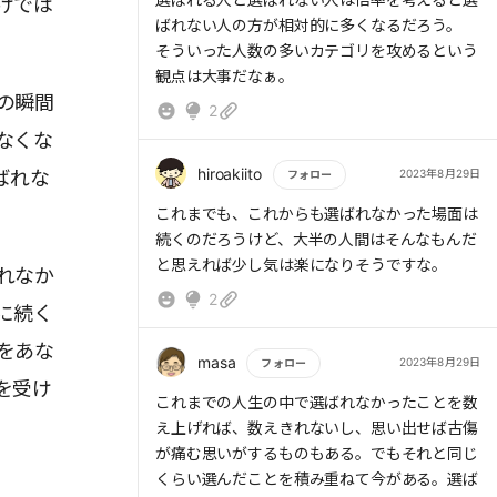
もっと読む
けでは
ばれない人の方が相対的に多くなるだろう。
そういった人数の多いカテゴリを攻めるという
観点は大事だなぁ。
の瞬間
2
なくな
hiroakiito
ばれな
2023年8月29日
フォロー
もっと読む
これまでも、これからも選ばれなかった場面は
続くのだろうけど、大半の人間はそんなもんだ
と思えれば少し気は楽になりそうですな。
れなか
2
に続く
をあな
masa
2023年8月29日
フォロー
を受け
もっと読む
これまでの人生の中で選ばれなかったことを数
え上げれば、数えきれないし、思い出せば古傷
が痛む思いがするものもある。でもそれと同じ
くらい選んだことを積み重ねて今がある。選ば