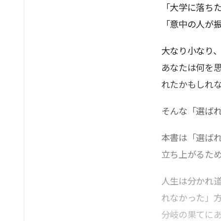
「大学に落ち
「意中の人が
大なり小なり
あなたは何を
れたかもしれ
そんな「選ば
本書は「選ば
立ち上がるた
人生は分かれ
れなかった」
分岐の果てに