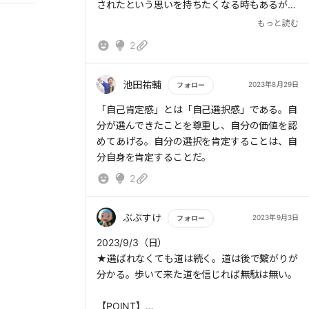
されたという思いを持ちたくなる時もあるが、
今を止める、変える選択肢は常に自分が握って
もっと読む
いる。自分が選んだという受け止めと、これか
2
らのことは自分が選べるという感覚が大切なよ
うに思う。
池田祐輔
2023年8月29日
フォロー
もっと読む
「自己肯定感」とは「自己選択感」である。自
分が選んできたことを尊重し、自分の価値を認
めてあげる。自分の選択を肯定することは、自
分自身を肯定することだ。
2
ぶぶすけ
2023年9月3日
フォロー
もっと読む
2023/9/3（日）
★選ばれなくても道は続く。道は後で繋がりが
分かる。歩いて来た道を信じれば無駄は無い。
【POINT】