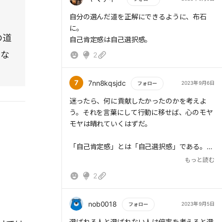
もっと読む
自分の選んだ道を正解にできるように、布石
に。
の道
自己肯定感は自己選択感。
にな
2
7
7nn8kqsjdc
2023年9月6日
フォロー
もっと読む
迷ったら、何に貢献したかったのかを考えよ
う。それを言葉にして行動に移せば、心のモヤ
モヤは晴れていくはずだ。
「自己肯定感」とは「自己選択感」である。自
分が選んできたことを尊重し、自分の価値を認
もっと読む
めてあげる。
2
nob0018
2023年9月5日
フォロー
選ばれる人と選ばれない人は倍率を考えると選