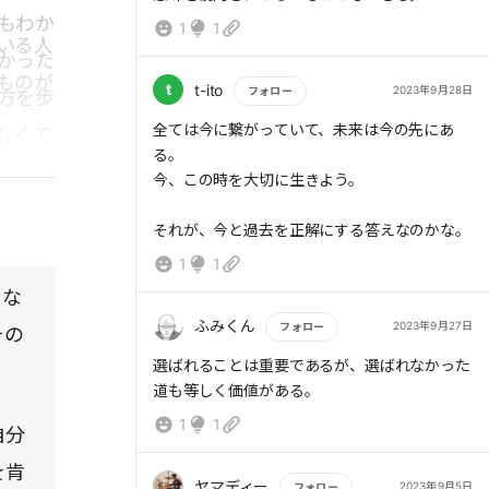
もわか
1
1
いる人
かった
ものが
t
t-ito
2023年9月28日
フォロー
方を歩
もっと読む
全ては今に繋がっていて、未来は今の先にあ
なくて
る。
みでは
今、この時を大切に生きよう。
それが、今と過去を正解にする答えなのかな。
1
1
にな
ふみくん
2023年9月27日
フォロー
その
もっと読む
選ばれることは重要であるが、選ばれなかった
道も等しく価値がある。
1
1
自分
を肯
ヤマディー
2023年9月5日
フォロー