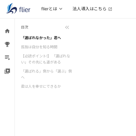
法人導入はこちら
flierとは
目次
「選ばれなかった」君へ
孤独は自分を知る時間
【必読ポイント!】 「選ばれな
い」その先にも道がある
「選ばれる」側から「選ぶ」側
へ
君は人を幸せにできるか