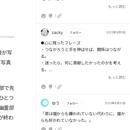
1.「自己肯定感」とは「自己選択感」である。
もっと読む
自分が選んできたことを尊重し、自分の価値を
1
認めてあげる。自分の選択を肯定することは、
自分自身を肯定することだ。自分が選んだこと
を丁寧にたどっていけば、自分が大事にしてい
zacky
2023年9月3日
フォロー
gettyimages
ることが見つけられる。反対に、避けてきたこ
もっと読む
●心に残ったフレーズ
との中にもそのヒントがある。
・つながろうと手を伸ばせば、関係はつなが
徒が写
る。
2.選んだ道が正解かどうか、そのときはわから
る写真
・迷ったら、何に貢献したかったのかを考え
ないが、進んだ先のその道を正解にすることは
る。
できる。すべての選択は未来へとつながる伏線
・「自己肯定感」とは「自己選択感」。自分の
もっと読む
になる。その選択に胸を張って正解にすればい
選択を肯定することは、自分自身を肯定するこ
い。
1
部で先
とだ。
・自分が選んだこと、または避けてきたことを
ひとつ
丁寧にたどっていけば、自分が大事にしている
ゆう
2023年8月31日
フォロー
幽霊部
ことが見つけられる。
もっと読む
「君は誰からも嫌われていない代わりに、誰か
・仕事は他の誰かにもできる。しかし、家族の
が終わ
らも好かれていなかった。」
中の自分は替えがきかない。
1
・育休は踊り場ではなく、展望台だった。