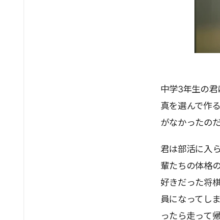
中学3年生の
真を選んで作る
がなかったの
君は部活に入
輩たちの体格
好きだった将
員になってし
ったら走って