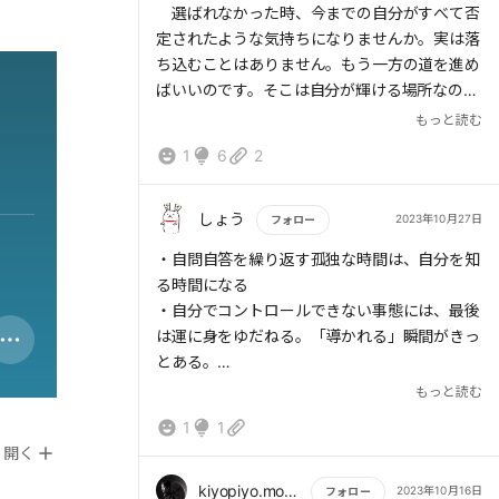
選ばれなかった時、今までの自分がすべて否
定されたような気持ちになりませんか。実は落
ち込むことはありません。もう一方の道を進め
ばいいのです。そこは自分が輝ける場所なので
す。
もっと読む
1
6
2
人生は選択の連続だと思いませんか。なぜ、
それを選択したのでしょうか。その理由が自分
らしさなのです。そこに自分自身が宿るので
しょう
2023年10月27日
フォロー
す。自分の選択を尊重し、肯定していきましょ
もっと読む
・自問自答を繰り返す孤独な時間は、自分を知
う。つまり、自分自身を肯定することになりま
る時間になる
す。
・自分でコントロールできない事態には、最後
選んだ道が正解かどうかは、誰にもわからな
は運に身をゆだねる。「導かれる」瞬間がきっ
いでしょう。ただ、進んだ先のその道を正解に
とある。
することはできます。すべての選択は未来へと
・育休は踊り場ではなく、展望台だった。
もっと読む
つながっています。その選択の捉え方です。
ほとんどの人が人生の様々な局面で、選ばれ
1
1
人生に無駄な時間なんてない、ということを素
ない経験をします。その瞬間は落ち込むでしょ
開く
敵な文章で伝えてくれている。立ち止まる時間
う。そして、親身なアドバイスも受け入れられ
も、一歩踏み出して歩き続ける時間も、どちら
kiyopiyo.mobile
2023年10月16日
フォロー