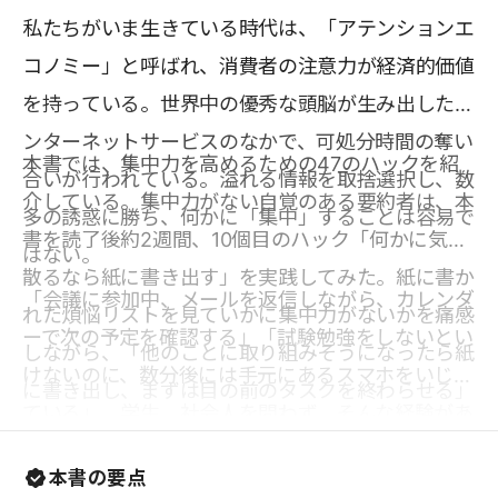
私たちがいま生きている時代は、「アテンションエ
コノミー」と呼ばれ、消費者の注意力が経済的価値
を持っている。世界中の優秀な頭脳が生み出したイ
ンターネットサービスのなかで、可処分時間の奪い
本書では、集中力を高めるための47のハックを紹
合いが行われている。溢れる情報を取捨選択し、数
介している。集中力がない自覚のある要約者は、本
多の誘惑に勝ち、何かに「集中」することは容易で
書を読了後約2週間、10個目のハック「何かに気が
はない。
散るなら紙に書き出す」を実践してみた。紙に書か
「会議に参加中、メールを返信しながら、カレンダ
れた煩悩リストを見ていかに集中力がないかを痛感
ーで次の予定を確認する」「試験勉強をしないとい
しながら、「他のことに取り組みそうになったら紙
けないのに、数分後には手元にあるスマホをいじっ
に書き出し、まずは目の前のタスクを終わらせる」
ている」。学生、社会人を問わず、そんな経験があ
ことに注力していくうちに、シングルタスクを徹底
る人はぜひ本書を手に取り、47のハックのうちど
する習慣が身についてきたことを実感している。
本書の要点
れかを試してほしい。「集中している」とはどうい